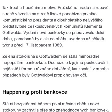
Tak trochu tradičnímu motivu Pražského hradu na rubové
straně vévodila na straně lícové podobizna prvního
komunistického prezidenta a dlouholetého nejvyššího
představitele československých komunistů Klementa
Gottwalda. Vydání nové bankovky se připravovalo delší
dobu, paradoxně byla ale do oběhu uvedena až několik
týdnu před 17. listopadem 1989.
Zelená stokoruna s Gottwaldem se stala mimořádně
nepopulární bankovkou. Docházelo k jejímu poškozování,
nejčastěji formou různého dotváření, karikování, v mnoha
případech byly Gottwaldovi propichovány oči.
Happening proti bankovce
Státní bezpečnost během první měsíce oběhu nové
stokoruny zachytila přes sto znehodnocených bankovek.