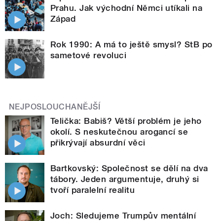
Prahu. Jak východní Němci utíkali na
Západ
Rok 1990: A má to ještě smysl? StB po
sametové revoluci
NEJPOSLOUCHANĚJŠÍ
Telička: Babiš? Větší problém je jeho
okolí. S neskutečnou arogancí se
přikrývají absurdní věci
Bartkovský: Společnost se dělí na dva
tábory. Jeden argumentuje, druhý si
tvoří paralelní realitu
Joch: Sledujeme Trumpův mentální