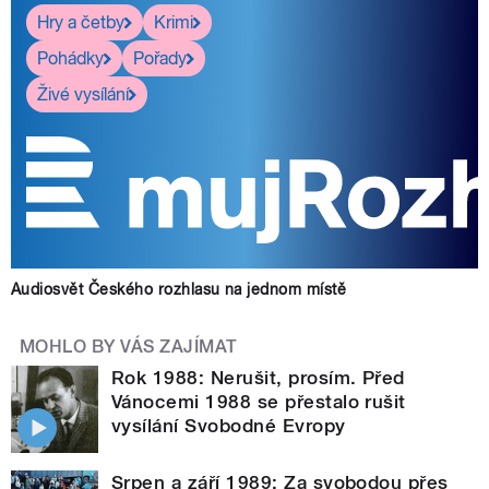
Hry a četby
Krimi
Pohádky
Pořady
Živé vysílání
Audiosvět Českého rozhlasu na jednom místě
MOHLO BY VÁS ZAJÍMAT
Rok 1988: Nerušit, prosím. Před
Vánocemi 1988 se přestalo rušit
vysílání Svobodné Evropy
Srpen a září 1989: Za svobodou přes