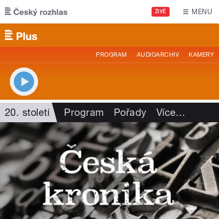
Přejít k hlavnímu obsahu
MENU
ŽIVĚ
PROGRAM
AUDIOARCHIV
KAMERY
20. století
Program
Pořady
Více
…