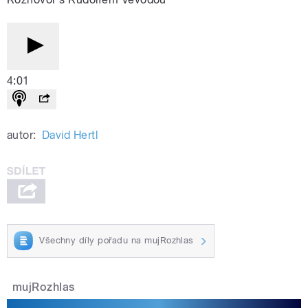
4:01
autor:
David Hertl
Všechny díly pořadu na mujRozhlas
mujRozhlas