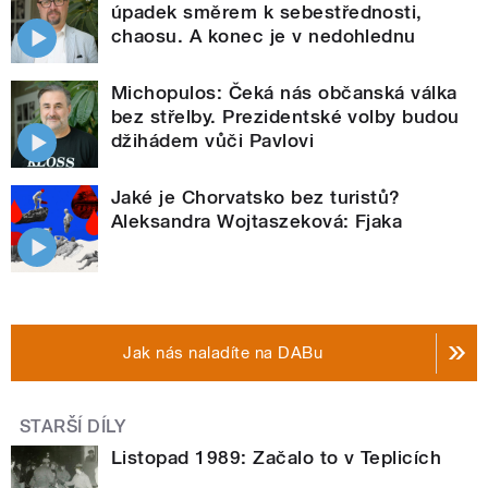
úpadek směrem k sebestřednosti,
chaosu. A konec je v nedohlednu
Michopulos: Čeká nás občanská válka
bez střelby. Prezidentské volby budou
džihádem vůči Pavlovi
Jaké je Chorvatsko bez turistů?
Aleksandra Wojtaszeková: Fjaka
Jak nás naladíte na DABu
STARŠÍ DÍLY
Listopad 1989: Začalo to v Teplicích