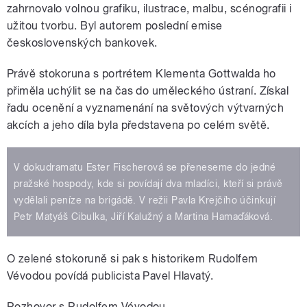
zahrnovalo volnou grafiku, ilustrace, malbu, scénografii i
užitou tvorbu. Byl autorem poslední emise
československých bankovek.
Právě stokoruna s portrétem Klementa Gottwalda ho
přiměla uchýlit se na čas do uměleckého ústraní. Získal
řadu ocenění a vyznamenání na světových výtvarných
akcích a jeho díla byla představena po celém světě.
V dokudramatu Ester Fischerová se přeneseme do jedné
pražské hospody, kde si povídají dva mladíci, kteří si právě
vydělali peníze na brigádě. V režii Pavla Krejčího účinkují
Petr Matyáš Cibulka, Jiří Kalužný a Martina Hamaďáková.
O zelené stokoruně si pak s historikem Rudolfem
Vévodou povídá publicista Pavel Hlavatý.
Rozhovor s Rudolfem Vévodou