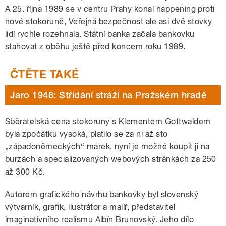
A 25. října 1989 se v centru Prahy konal happening proti
nové stokoruně, Veřejná bezpečnost ale asi dvě stovky
lidí rychle rozehnala. Státní banka začala bankovku
stahovat z oběhu ještě před koncem roku 1989.
Jaro 1948: Střídání stráží na Pražském hradě
Sběratelská cena stokoruny s Klementem Gottwaldem
byla zpočátku vysoká, platilo se za ni až sto
„západoněmeckých“ marek, nyní je možné koupit ji na
burzách a specializovaných webových stránkách za 250
až 300 Kč.
Autorem grafického návrhu bankovky byl slovenský
výtvarník, grafik, ilustrátor a malíř, představitel
imaginativního realismu Albín Brunovský. Jeho dílo