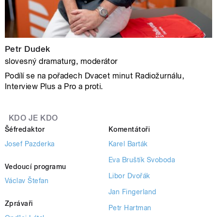
Petr Dudek
slovesný dramaturg, moderátor
Podílí se na pořadech Dvacet minut Radiožurnálu,
Interview Plus a Pro a proti.
KDO JE KDO
Šéfredaktor
Komentátoři
Josef Pazderka
Karel Barták
Eva Bruštík Svoboda
Vedoucí programu
Libor Dvořák
Václav Štefan
Jan Fingerland
Zprávaři
Petr Hartman