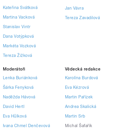
Kateřina Svátková
Jan Vávra
Martina Vacková
Tereza Zavadilová
Stanislav Vintr
Dana Votýpková
Markéta Vozková
Tereza Žižková
Moderátoři
Vědecká redakce
Lenka Buriánková
Karolína Burdová
Šárka Fenyková
Eva Kézrová
Naděžda Hávová
Martin Pařízek
David Hertl
Andrea Skalická
Eva Hůlková
Martin Srb
Ivana Chmel Denčevová
Michal Šafařík