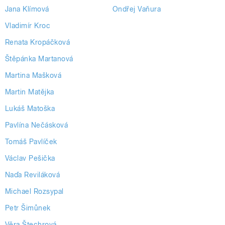
Jana Klímová
Ondřej Vaňura
Vladimír Kroc
Renata Kropáčková
Štěpánka Martanová
Martina Mašková
Martin Matějka
Lukáš Matoška
Pavlína Nečásková
Tomáš Pavlíček
Václav Pešička
Naďa Reviláková
Michael Rozsypal
Petr Šimůnek
Věra Štechrová