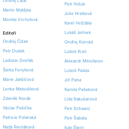
Ondřej Látal
Petr Holub
Martin Matějka
Julie Hrstková
Monika Vrchotová
Karel Hvížďala
Lukáš Jelínek
Editoři
Ondřej Čížek
Ondřej Konrád
Petr Dudek
Luboš Kreč
Ladislav Dvořák
Alexandr Mitrofanov
Šárka Fenyková
Luboš Palata
Marie Jakšičová
Jiří Pehe
Lenka Matoušková
Kamila Pešeková
Zdeněk Novák
Lída Rakušanová
Václav Pešička
Petr Schwarz
Patricie Polanská
Petr Šabata
Naďa Reviláková
Ivan Štern