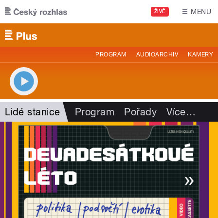
Přejít k hlavnímu obsahu
MENU
ŽIVĚ
PROGRAM
AUDIOARCHIV
KAMERY
Lidé stanice
Program
Pořady
Více
…