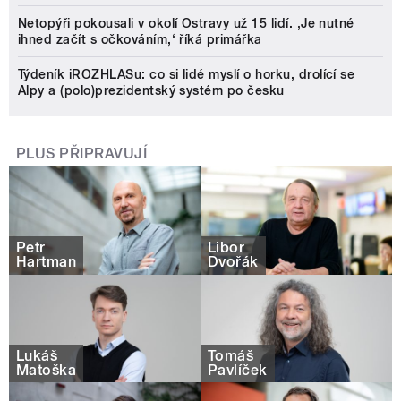
Netopýři pokousali v okolí Ostravy už 15 lidí. ‚Je nutné
ihned začít s očkováním,‘ říká primářka
Týdeník iROZHLASu: co si lidé myslí o horku, drolící se
Alpy a (polo)prezidentský systém po česku
PLUS PŘIPRAVUJÍ
Petr
Libor
Hartman
Dvořák
Lukáš
Tomáš
Matoška
Pavlíček