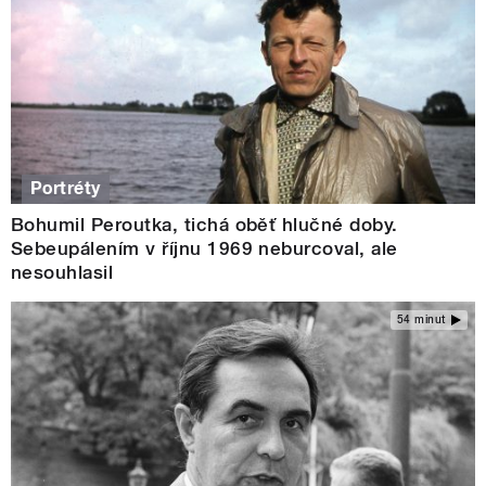
Portréty
Bohumil Peroutka, tichá oběť hlučné doby.
Sebeupálením v říjnu 1969 neburcoval, ale
nesouhlasil
54 minut