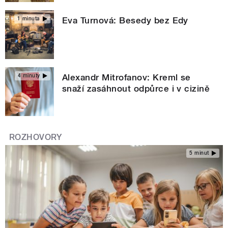
Eva Turnová: Besedy bez Edy
1 minuta
Alexandr Mitrofanov: Kreml se
4 minuty
snaží zasáhnout odpůrce i v cizině
ROZHOVORY
5 minut