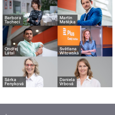
Barbora
Martin
Tachecí
Matějka
Ondřej
Světlana
Látal
Witowská
Šárka
Daniela
Fenyková
Vrbová