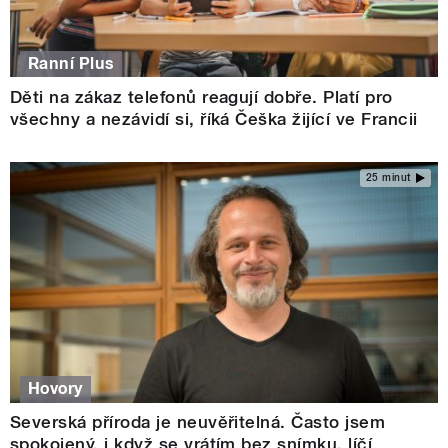
Ranní Plus
Děti na zákaz telefonů reagují dobře. Platí pro
všechny a nezávidí si, říká Češka žijící ve Francii
25 minut
Hovory
Severská příroda je neuvěřitelná. Často jsem
spokojený, i když se vrátím bez snímku, líčí