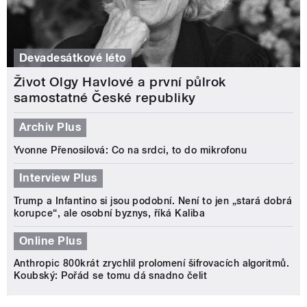
Devadesátkové léto
Život Olgy Havlové a první půlrok
samostatné České republiky
Archiv Plus
Yvonne Přenosilová: Co na srdci, to do mikrofonu
Interview Plus
Trump a Infantino si jsou podobní. Není to jen „stará dobrá
korupce“, ale osobní byznys, říká Kaliba
Online Plus
Anthropic 800krát zrychlil prolomení šifrovacích algoritmů.
Koubský: Pořád se tomu dá snadno čelit