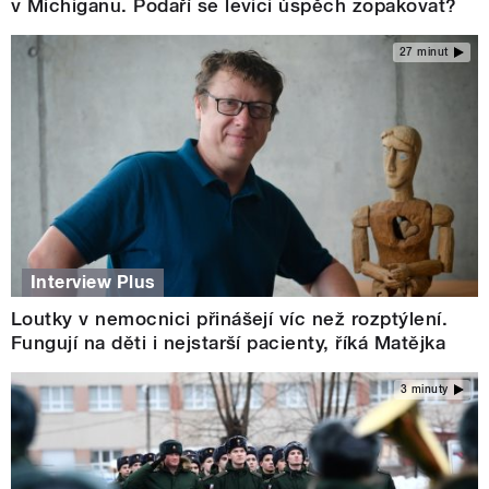
v Michiganu. Podaří se levici úspěch zopakovat?
27 minut
Interview Plus
Loutky v nemocnici přinášejí víc než rozptýlení.
Fungují na děti i nejstarší pacienty, říká Matějka
3 minuty