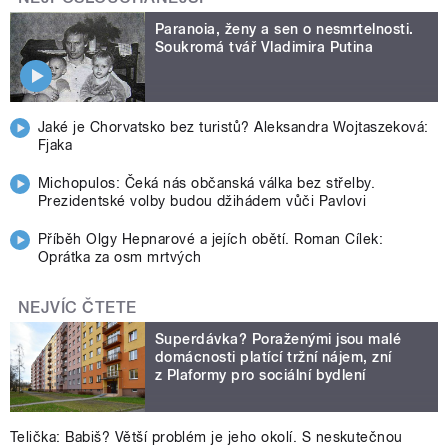
Paranoia, ženy a sen o nesmrtelnosti.
Soukromá tvář Vladimira Putina
Jaké je Chorvatsko bez turistů? Aleksandra Wojtaszeková:
Fjaka
Michopulos: Čeká nás občanská válka bez střelby.
Prezidentské volby budou džihádem vůči Pavlovi
Příběh Olgy Hepnarové a jejích obětí. Roman Cílek:
Oprátka za osm mrtvých
NEJVÍC ČTETE
Superdávka? Poraženými jsou malé
domácnosti platící tržní nájem, zní
z Plaformy pro sociální bydlení
Telička: Babiš? Větší problém je jeho okolí. S neskutečnou