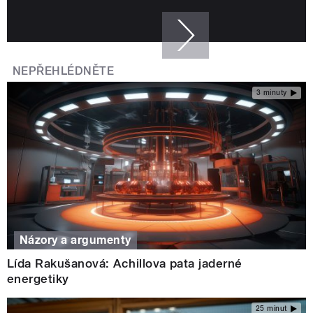
NEPŘEHLÉDNĚTE
3 minuty
Názory a argumenty
Lída Rakušanová: Achillova pata jaderné
energetiky
25 minut