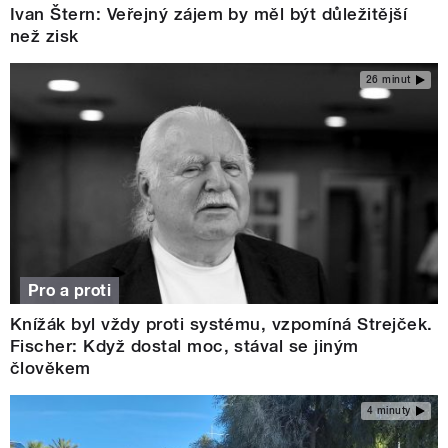
Ivan Štern: Veřejný zájem by měl být důležitější
než zisk
26 minut
Pro a proti
Knížák byl vždy proti systému, vzpomíná Strejček.
Fischer: Když dostal moc, stával se jiným
člověkem
4 minuty