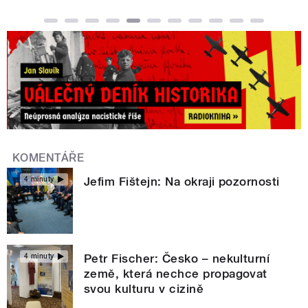
KOMENTÁŘE
Jefim Fištejn: Na okraji pozornosti
4 minuty
Petr Fischer: Česko – nekulturní
4 minuty
země, která nechce propagovat
svou kulturu v cizině