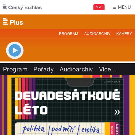
Přejít k hlavnímu obsahu
MENU
ŽIVĚ
PROGRAM
AUDIOARCHIV
KAMERY
Program
Pořady
Audioarchiv
Více
…