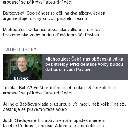
arogancí se přikrývají absurdní věci
Bartkovský: Společnost se dělí na dva tábory. Jeden
argumentuje, druhý si tvoří paralelní realitu
Michopulos: Čeká nás občanská válka bez střelby.
Prezidentské volby budou džihádem vůči Pavlovi
VIDĚLI JSTE?
Michopulos: Čeká nás občanská válka
bez střelby. Prezidentské volby budou
džihádem vůči Pavlovi
Telička: Babiš? Větší problém je jeho okolí. S neskutečnou
arogancí se přikrývají absurdní věci
Jelínek: Babišova vláda si uzurpuje víc moci, než kolik jí náleží.
Zaštiťuje se právem vítěze voleb
Joch: Sledujeme Trumpův mentální úpadek směrem
k sebestřednosti, chaosu. A konec je v nedohlednu