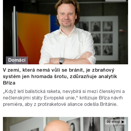
Domácí
V zemi, která nemá vůli se bránit, je zbraňový
systém jen hromada šrotu, zdůrazňuje analytik
Bříza
„Když letí balistická raketa, nevybírá si mezi členskými a
nečlenskými státy Evropské unie,“ kritiziuje Bříza návrh
premiéra, aby z protiraketové aliance odešla Británie.
26 minut