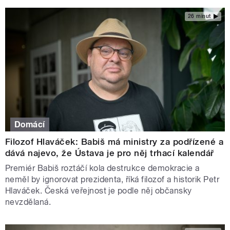
26 minut
Domácí
Filozof Hlaváček: Babiš má ministry za podřízené a
dává najevo, že Ústava je pro něj trhací kalendář
Premiér Babiš roztáčí kola destrukce demokracie a
neměl by ignorovat prezidenta, říká filozof a historik Petr
Hlaváček. Česká veřejnost je podle něj občansky
nevzdělaná.