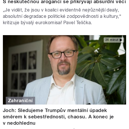
S neskutečnou arogancí se přikrývají absurdní věci
„Je vidět, že jsou v koalici evidentně nejrůznější dealy,
absolutní degradace politické zodpovědnosti a kultury,“
kritizuje bývalý eurokomisař Pavel Telička.
26 minut
Zahraniční
Joch: Sledujeme Trumpův mentální úpadek
směrem k sebestřednosti, chaosu. A konec je
v nedohlednu