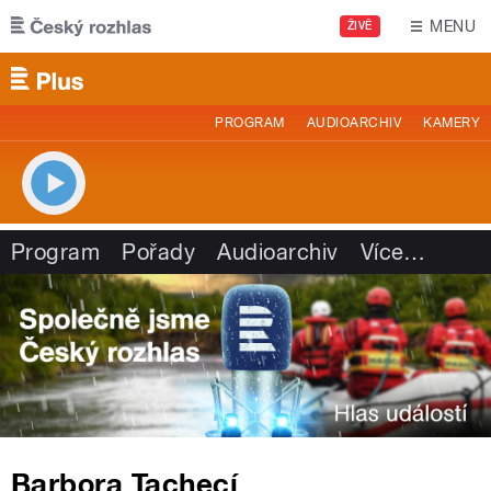
Přejít k hlavnímu obsahu
MENU
ŽIVĚ
PROGRAM
AUDIOARCHIV
KAMERY
Program
Pořady
Audioarchiv
Více
…
Barbora Tachecí