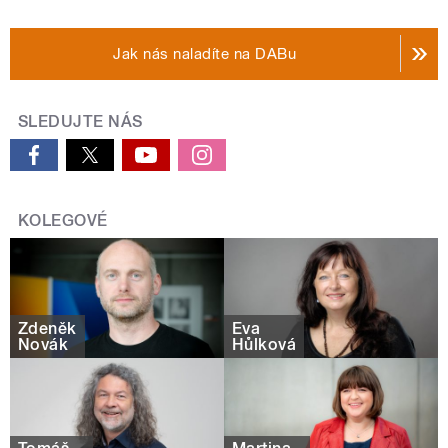
Jak nás naladíte na DABu
SLEDUJTE NÁS
KOLEGOVÉ
Zdeněk
Eva
Novák
Hůlková