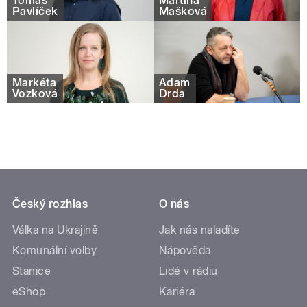
Tomáš
Martina
Pavlíček
Mašková
Markéta
Adam
Vozková
Drda
Český rozhlas
O nás
Válka na Ukrajině
Jak nás naladíte
Komunální volby
Nápověda
Stanice
Lidé v rádiu
eShop
Kariéra