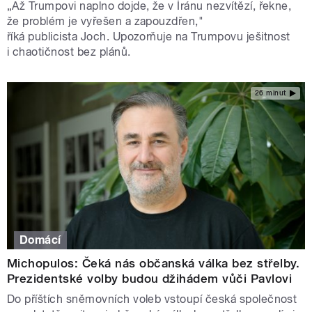
„Až Trumpovi naplno dojde, že v Íránu nezvítězí, řekne,
že problém je vyřešen a zapouzdřen,"
říká publicista Joch. Upozorňuje na Trumpovu ješitnost
i chaotičnost bez plánů.
26 minut
Domácí
Michopulos: Čeká nás občanská válka bez střelby.
Prezidentské volby budou džihádem vůči Pavlovi
Do příštích sněmovních voleb vstoupí česká společnost