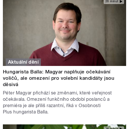
26 minut
Aktuální dění
Hungarista Balla: Magyar naplňuje očekávání
voličů, ale omezení pro volební kandidáty jsou
děsivá
Péter Magyar přichází se změnami, které veřejnost
očekávala. Omezení funkčního období poslanců a
premiéra je ale příliš razantní, říká v Osobnosti
Plus hungarista Balla.
26 minut