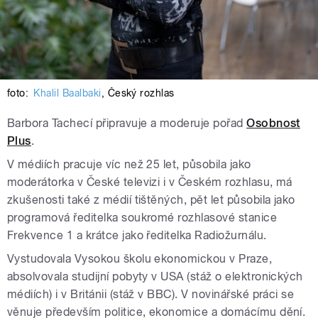
foto:
Khalil Baalbaki
,
Český rozhlas
Barbora Tachecí připravuje a moderuje pořad
Osobnost
Plus
.
V médiích pracuje víc než 25 let, působila jako
moderátorka v České televizi i v Českém rozhlasu, má
zkušenosti také z médií tištěných, pět let působila jako
programová ředitelka soukromé rozhlasové stanice
Frekvence 1 a krátce jako ředitelka Radiožurnálu.
Vystudovala Vysokou školu ekonomickou v Praze,
absolvovala studijní pobyty v USA (stáž o elektronických
médiích) i v Británii (stáž v BBC). V novinářské práci se
věnuje především politice, ekonomice a domácímu dění.