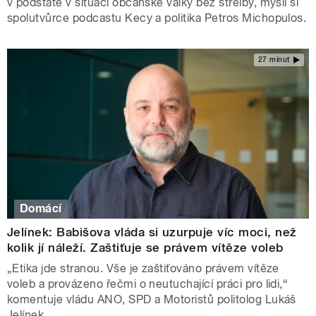
v podstatě v situaci občanské války bez střelby, myslí si
spolutvůrce podcastu Kecy a politika Petros Michopulos.
27 minut
Domácí
Jelínek: Babišova vláda si uzurpuje víc moci, než
kolik jí náleží. Zaštiťuje se právem vítěze voleb
„Etika jde stranou. Vše je zaštiťováno právem vítěze
voleb a provázeno řečmi o neutuchající práci pro lidi,“
komentuje vládu ANO, SPD a Motoristů politolog Lukáš
Jelínek.