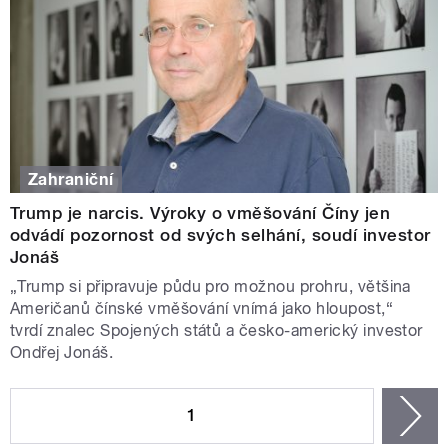
Zahraniční
Trump je narcis. Výroky o vměšování Číny jen
odvádí pozornost od svých selhání, soudí investor
Jonáš
„Trump si připravuje půdu pro možnou prohru, většina
Američanů čínské vměšování vnímá jako hloupost,“
tvrdí znalec Spojených států a česko-americký investor
Ondřej Jonáš.
STRÁNKY
1
n