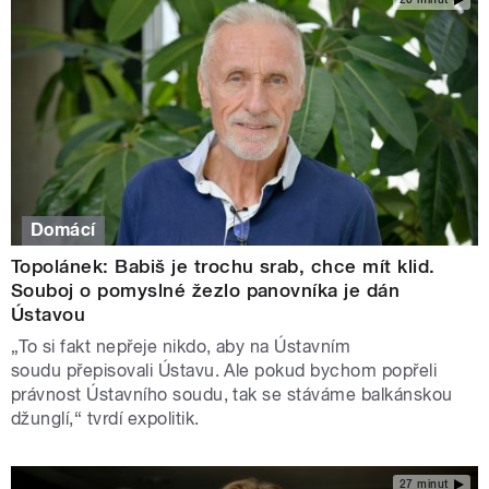
Domácí
Topolánek: Babiš je trochu srab, chce mít klid.
Souboj o pomyslné žezlo panovníka je dán
Ústavou
„To si fakt nepřeje nikdo, aby na Ústavním
soudu přepisovali Ústavu. Ale pokud bychom popřeli
právnost Ústavního soudu, tak se stáváme balkánskou
džunglí,“ tvrdí expolitik.
27 minut