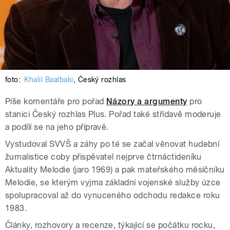
foto:
Khalil Baalbaki
,
Český rozhlas
Píše komentáře pro pořad
Názory a argumenty
pro
stanici Český rozhlas Plus. Pořad také střídavě moderuje
a podílí se na jeho přípravě.
Vystudoval SVVŠ a záhy po té se začal věnovat hudební
žurnalistice coby přispěvatel nejprve čtrnáctideníku
Aktuality Melodie (jaro 1969) a pak mateřského měsíčníku
Melodie, se kterým vyjma základní vojenské služby úzce
spolupracoval až do vynuceného odchodu redakce roku
1983.
Články, rozhovory a recenze, týkající se počátku rocku,