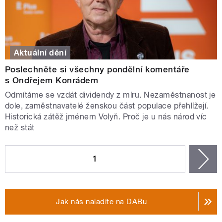
Aktuální dění
Poslechněte si všechny pondělní komentáře
s Ondřejem Konrádem
Odmítáme se vzdát dividendy z míru. Nezaměstnanost je
dole, zaměstnavatelé ženskou část populace přehlížejí.
Historická zátěž jménem Volyň. Proč je u nás národ víc
než stát
STRÁNKY
1
n
Jak nás naladíte na DABu