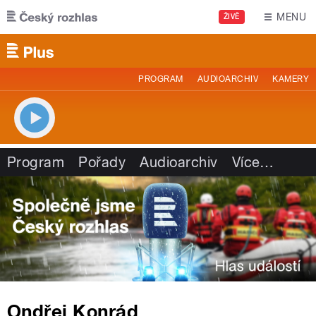
Přejít k hlavnímu obsahu
MENU
ŽIVĚ
PROGRAM
AUDIOARCHIV
KAMERY
Program
Pořady
Audioarchiv
Více
…
Ondřej Konrád