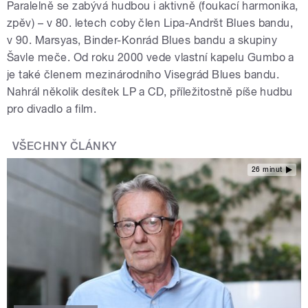
Paralelně se zabývá hudbou i aktivně (foukací harmonika,
zpěv) – v 80. letech coby člen Lipa-Andršt Blues bandu,
v 90. Marsyas, Binder-Konrád Blues bandu a skupiny
Šavle meče. Od roku 2000 vede vlastní kapelu Gumbo a
je také členem mezinárodního Visegrád Blues bandu.
Nahrál několik desítek LP a CD, příležitostně píše hudbu
pro divadlo a film.
VŠECHNY ČLÁNKY
26 minut