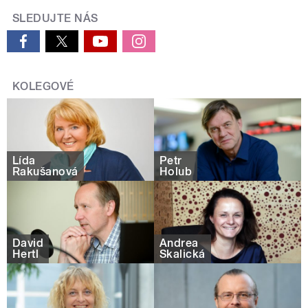
SLEDUJTE NÁS
KOLEGOVÉ
Lída
Petr
Rakušanová
Holub
David
Andrea
Hertl
Skalická