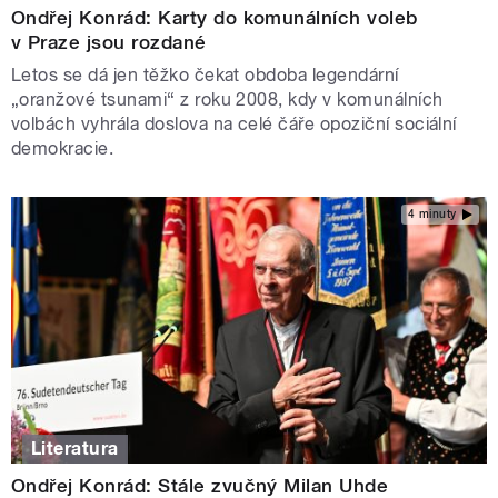
Ondřej Konrád: Karty do komunálních voleb
v Praze jsou rozdané
Letos se dá jen těžko čekat obdoba legendární
„oranžové tsunami“ z roku 2008, kdy v komunálních
volbách vyhrála doslova na celé čáře opoziční sociální
demokracie.
4 minuty
Literatura
Ondřej Konrád: Stále zvučný Milan Uhde