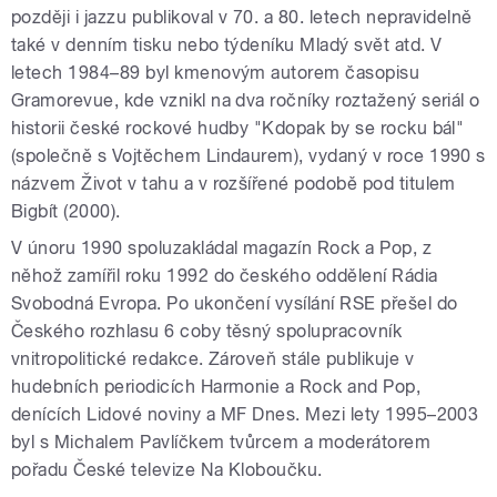
později i jazzu publikoval v 70. a 80. letech nepravidelně
také v denním tisku nebo týdeníku Mladý svět atd. V
letech 1984–89 byl kmenovým autorem časopisu
Gramorevue, kde vznikl na dva ročníky roztažený seriál o
historii české rockové hudby "Kdopak by se rocku bál"
(společně s Vojtěchem Lindaurem), vydaný v roce 1990 s
názvem Život v tahu a v rozšířené podobě pod titulem
Bigbít (2000).
V únoru 1990 spoluzakládal magazín Rock a Pop, z
něhož zamířil roku 1992 do českého oddělení Rádia
Svobodná Evropa. Po ukončení vysílání RSE přešel do
Českého rozhlasu 6 coby těsný spolupracovník
vnitropolitické redakce. Zároveň stále publikuje v
hudebních periodicích Harmonie a Rock and Pop,
denících Lidové noviny a MF Dnes. Mezi lety 1995–2003
byl s Michalem Pavlíčkem tvůrcem a moderátorem
pořadu České televize Na Kloboučku.