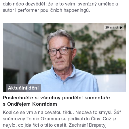
dalo něco dozvědět: že je to velmi svérázný umělec a
autor i performer pouličních happeningů.
26 minut
Aktuální dění
Poslechněte si všechny pondělní komentáře
s Ondřejem Konrádem
Koalice se vrhla na devátou třídu. Nedává to smysl. Šéf
sněmovny Tomio Okamura se podíval do Číny. Což je
nejvíc, co jde říci o této cestě. Zachrání Drapatyj