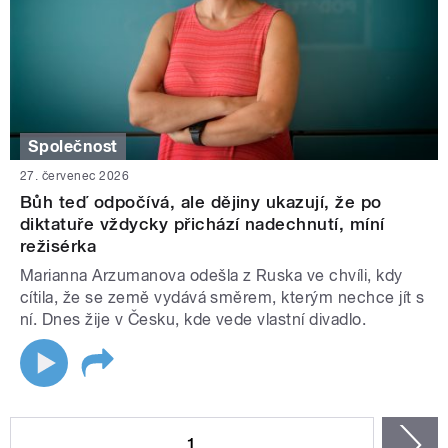
Společnost
27. červenec 2026
Bůh teď odpočívá, ale dějiny ukazují, že po
diktatuře vždycky přichází nadechnutí, míní
režisérka
Marianna Arzumanova odešla z Ruska ve chvíli, kdy
cítila, že se země vydává směrem, kterým nechce jít s
ní. Dnes žije v Česku, kde vede vlastní divadlo.
STRÁNKY
1
n