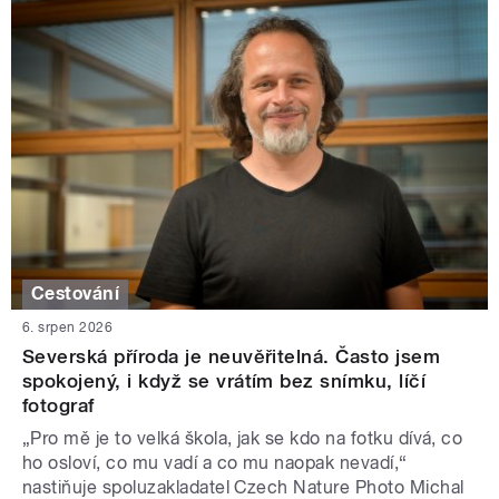
Cestování
6. srpen 2026
Severská příroda je neuvěřitelná. Často jsem
spokojený, i když se vrátím bez snímku, líčí
fotograf
„Pro mě je to velká škola, jak se kdo na fotku dívá, co
ho osloví, co mu vadí a co mu naopak nevadí,“
nastiňuje spoluzakladatel Czech Nature Photo Michal