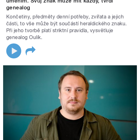
uměním. Svůj znak může mít každý, tvrdí
genealog
Končetiny, předměty denní potřeby, zvířata a jejich
části, to vše může být součástí heraldického znaku.
Při jeho tvorbě platí striktní pravidla, vysvětluje
genealog Oulík.