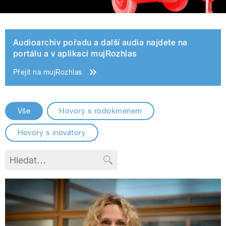
Audioarchiv pořadu a další audia najdete na
portálu a v aplikaci mujRozhlas
Přejít na mujRozhlas
Vše
Hovory s rodokmenem
Hovory s inovátory