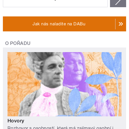
Jak nás naladíte na DABu
O POŘADU
Hovory
Rozhovor s osobností, která má zajímavý osobní i