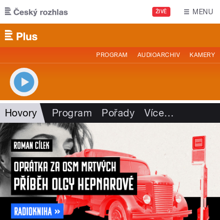
Přejít k hlavnímu obsahu
MENU
ŽIVĚ
PROGRAM
AUDIOARCHIV
KAMERY
Hovory
Program
Pořady
Více
…