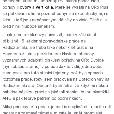
pořadech, které mi umožňují tzv. hlubší ponor. Nad
pořady
Hovory
a
Vertikála
, které se vysílají na ČRo Plus,
se potkávám s lidmi pozoruhodnými a excentrickými, i s
lidmi, kteří jsou nenápadnými dělníky na vinici Páně a já
před nimi hluboce smekám.
Jinak jsem rozhlasový univerzál, mám v základech
přibližně 15 let denní zpravodajské práce na
Radiožurnálu, ale třeba také několik let práce na
Hovorech z Lán s prezidentem Havlem, přenosy
významných událostí, diskusní pořady na ČRo Dvojce
(nyní občas alternuji v pořadu Jak to vidí), jednu dobu
jsem psala pro tuto stanici fejetony, což byla opravdu
roztomilá práce, roky jsem pracovala na Dotecích víry na
Radiožurnálu atd. Obecně bych řekla, že když mi někdo
nabídne nějakou práci na jakékoli stanici, řeknu okamžitě
ANO a pak teprve pátrám po podmínkách.
Miluji principy této práce: je multidisciplinární - musíte mít
radary na zajímavá témata, musíte je umět promyslet,