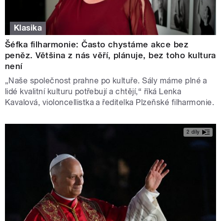
Klasika
Šéfka filharmonie: Často chystáme akce bez
peněz. Většina z nás věří, plánuje, bez toho kultura
není
„Naše společnost prahne po kultuře. Sály máme plné a
lidé kvalitní kulturu potřebují a chtějí,“ říká Lenka
Kavalová, violoncellistka a ředitelka Plzeňské filharmonie.
2 díly