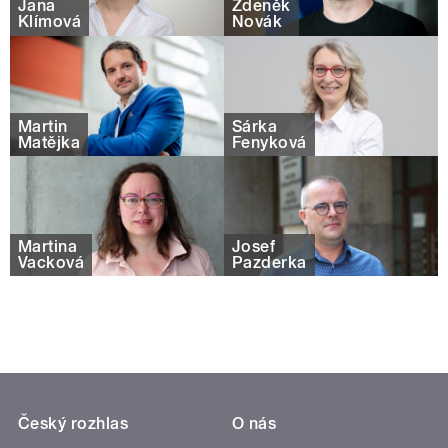
Jana
Zdeněk
Klímová
Novák
Martin
Šárka
Matějka
Fenyková
Martina
Josef
Vacková
Pazderka
Český rozhlas
O nás