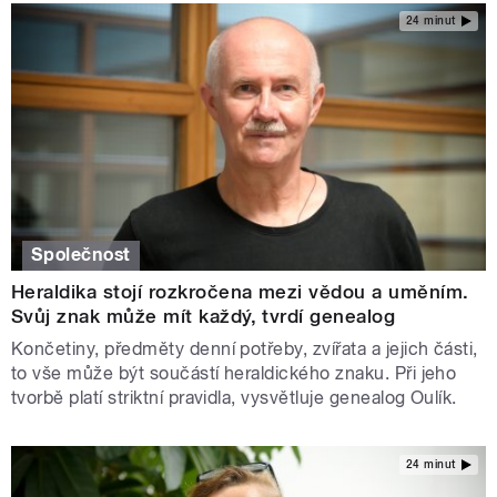
24 minut
Společnost
Heraldika stojí rozkročena mezi vědou a uměním.
Svůj znak může mít každý, tvrdí genealog
Končetiny, předměty denní potřeby, zvířata a jejich části,
to vše může být součástí heraldického znaku. Při jeho
tvorbě platí striktní pravidla, vysvětluje genealog Oulík.
24 minut