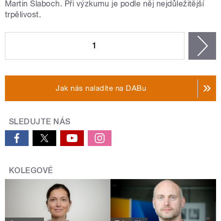
Martin Slaboch. Při výzkumu je podle něj nejdůležitější
trpělivost.
STRÁNKY
1
n
Jak nás naladíte na DABu
SLEDUJTE NÁS
KOLEGOVÉ