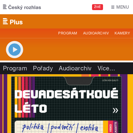
Přejít k hlavnímu obsahu
MENU
ŽIVĚ
PROGRAM
AUDIOARCHIV
KAMERY
Program
Pořady
Audioarchiv
Více
…