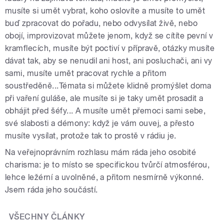
musíte si umět vybrat, koho oslovíte a musíte to umět
buď zpracovat do pořadu, nebo odvysílat živě, nebo
obojí, improvizovat můžete jenom, když se cítíte pevní v
kramflecích, musíte být poctiví v přípravě, otázky musíte
dávat tak, aby se nenudil ani host, ani posluchači, ani vy
sami, musíte umět pracovat rychle a přitom
soustředěně...Témata si můžete klidně promýšlet doma
při vaření guláše, ale musíte si je taky umět prosadit a
obhájit před šéfy... A musíte umět přemoci sami sebe,
své slabosti a démony: když je vám ouvej, a přesto
musíte vysílat, protože tak to prostě v rádiu je.
Na veřejnoprávním rozhlasu mám ráda jeho osobité
charisma: je to místo se specifickou tvůrčí atmosférou,
lehce ležérní a uvolněné, a přitom nesmírně výkonné.
Jsem ráda jeho součástí.
VŠECHNY ČLÁNKY