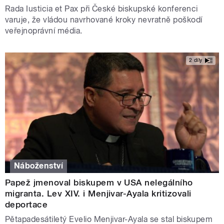
Rada Iusticia et Pax při České biskupské konferenci
varuje, že vládou navrhované kroky nevratně poškodí
veřejnoprávní média.
2 díly
Náboženství
Papež jmenoval biskupem v USA nelegálního
migranta. Lev XIV. i Menjivar-Ayala kritizovali
deportace
Pětapadesátiletý Evelio Menjivar-Ayala se stal biskupem