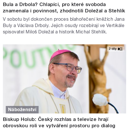
Bula a Drbola? Chlapíci, pro které svoboda
znamenala i povinnost, zhodnotili Doležal a Stehlík
V sobotu byl dokončen proces blahořečení kněžích Jana
Buly a Václava Drboly. Jejich osudy rozebírají ve Vertikále
spisovatel Miloš Doležal a historik Michal Stehlík.
2 díly
Náboženství
Biskup Holub: Český rozhlas a televize hrají
obrovskou roli ve vytváření prostoru pro dialog