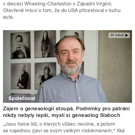
v diecézi Wheeling-Charleston v Západní Virginii.
Otevřeně mluví o tom, že do USA přicestoval v kufru
auta.
24 minut
Společnost
Zájem o geneaologii stoupá. Podmínky pro pátrání
nikdy nebyly lepší, myslí si geneaolog Slaboch
„Jsou tisíce lidí, o kterých vůbec nevíme, a potom
se najednou zjeví se svým velikým rodokmenem,“ říká