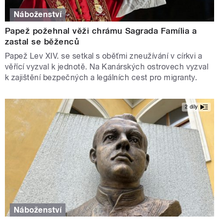
Náboženství
Papež požehnal věži chrámu Sagrada Família a
zastal se běženců
Papež Lev XIV. se setkal s oběťmi zneužívání v církvi a
věřící vyzval k jednotě. Na Kanárských ostrovech vyzval
k zajištění bezpečných a legálních cest pro migranty.
2 díly
Náboženství