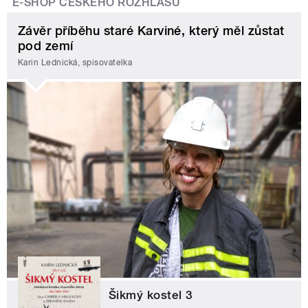
E-SHOP ČESKÉHO ROZHLASU
Závěr příběhu staré Karviné, který měl zůstat
pod zemí
Karin Lednická, spisovatelka
Šikmý kostel 3