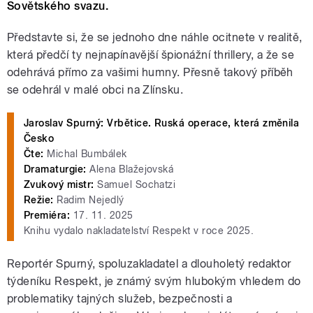
Sovětského svazu.
Představte si, že se jednoho dne náhle ocitnete v realitě,
která předčí ty nejnapínavější špionážní thrillery, a že se
odehrává přímo za vašimi humny. Přesně takový příběh
se odehrál v malé obci na Zlínsku.
Jaroslav Spurný: Vrbětice. Ruská operace, která změnila
Česko
Čte:
Michal Bumbálek
Dramaturgie:
Alena Blažejovská
Zvukový mistr:
Samuel Sochatzi
Režie:
Radim Nejedlý
Premiéra:
17. 11. 2025
Knihu vydalo nakladatelství Respekt v roce 2025.
Reportér Spurný, spoluzakladatel a dlouholetý redaktor
týdeníku Respekt, je známý svým hlubokým vhledem do
problematiky tajných služeb, bezpečnosti a