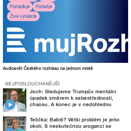
Pohádky
Pořady
Živé vysílání
Audiosvět Českého rozhlasu na jednom místě
NEJPOSLOUCHANĚJŠÍ
Joch: Sledujeme Trumpův mentální
úpadek směrem k sebestřednosti,
chaosu. A konec je v nedohlednu
Telička: Babiš? Větší problém je jeho
okolí. S neskutečnou arogancí se