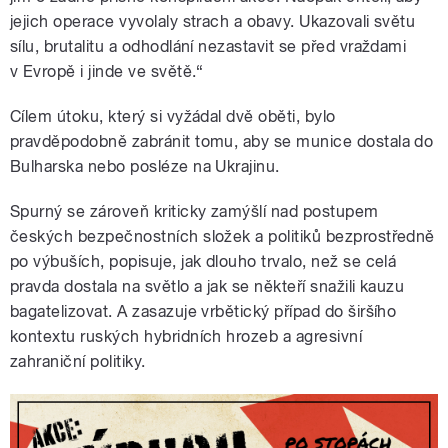
jejich operace vyvolaly strach a obavy. Ukazovali světu
sílu, brutalitu a odhodlání nezastavit se před vraždami
v Evropě i jinde ve světě.“
Cílem útoku, který si vyžádal dvě oběti, bylo
pravděpodobně zabránit tomu, aby se munice dostala do
Bulharska nebo posléze na Ukrajinu.
Spurný se zároveň kriticky zamýšlí nad postupem
českých bezpečnostních složek a politiků bezprostředně
po výbuších, popisuje, jak dlouho trvalo, než se celá
pravda dostala na světlo a jak se někteří snažili kauzu
bagatelizovat. A zasazuje vrbětický případ do širšího
kontextu ruských hybridních hrozeb a agresivní
zahraniční politiky.