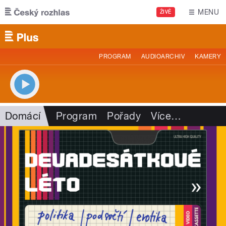
Přejít k hlavnímu obsahu
MENU
ŽIVĚ
PROGRAM
AUDIOARCHIV
KAMERY
Domácí
Program
Pořady
Více
…