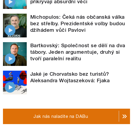
přikrývají absurdní věci
Michopulos: Čeká nás občanská válka
bez střelby. Prezidentské volby budou
džihádem vůči Pavlovi
Bartkovský: Společnost se dělí na dva
tábory. Jeden argumentuje, druhý si
tvoří paralelní realitu
Jaké je Chorvatsko bez turistů?
Aleksandra Wojtaszeková: Fjaka
Jak nás naladíte na DABu