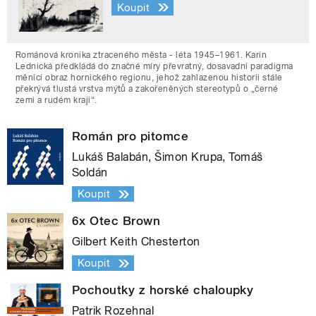
Koupit
Románová kronika ztraceného města - léta 1945–1961. Karin
Lednická předkládá do značné míry převratný, dosavadní paradigma
měnící obraz hornického regionu, jehož zahlazenou historii stále
překrývá tlustá vrstva mýtů a zakořeněných stereotypů o „černé
zemi a rudém kraji“.
Román pro pitomce
Lukáš Balabán, Šimon Krupa, Tomáš
Soldán
Koupit
6x Otec Brown
Gilbert Keith Chesterton
Koupit
Pochoutky z horské chaloupky
Patrik Rozehnal