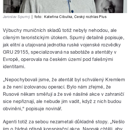
Jaroslav Spurný
|
foto:
Kateřina Cibulka
,
Český rozhlas Plus
Výbuchy muničních skladů totiž nebyly nehodou, ale
cíleným teroristickým útokem. Spurný detailně popisuje,
jak elitní a utajovaná jednotka ruské vojenské rozvědky
GRU 29155, specializovaná na sabotáže a atentáty v
Evropě, operovala na českém území pod falešnými
identitami.
„Nepochybovali jsme, že atentát byl schválený Kremlem
a že není izolovanou operací. Bylo nám zřejmé, že
Rusové někam směřují a že své násilné akce v zahraničí
sice nepřiznají, ale nebude jim vadit, když z nich budou
obviněni,“ popisuje novinář.
Agenti totiž za sebou nezametali důkladně stopy. „Nešlo
jim o žádné přísně konspirační akce. Naopak chtěli, aby