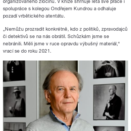
organizovaného zločinu. V knize shrnuje léta své práce i
spolupráce s kolegou Ondřejem Kundrou a odhaluje
pozadí vrbětického atentátu.
„Nemůžu prozradit konkrétně, kdo z politiků, zpravodajců
či detektivů se na nás obrátil. Schůzkám jsme se
nebránili. Měli jsme v ruce opravdu výbušný materiál,“
vrací se do roku 2021.