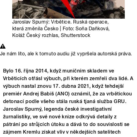
Jaroslav Spurný: Vrbětice. Ruská operace,
která změnila Česko | Foto: Soňa Daňková,
Koláž Český rozhlas, Shutterstock
Je nám líto, ale k tomuto audiu již vypršela autorská práva.
Bylo 16. října 2014, když muničním skladem ve
Vrběticích otřásl výbuch, při kterém zemřeli dva lidé. A
výbuch nastal znovu 17. dubna 2021, když tehdejší
premiér Andrej Babiš (ANO) oznámil, že za vrbětickou
detonací podle všeho stála ruská tjaná služba GRU.
Jaroslav Spurný, legenda české investigativní
žurnalistiky, ve své nové knize odkrývá detaily z
pátrání po strůjcích útoku a dává to do souvislosti se
zájmem Kremlu získat vliv v někdejších satelitech