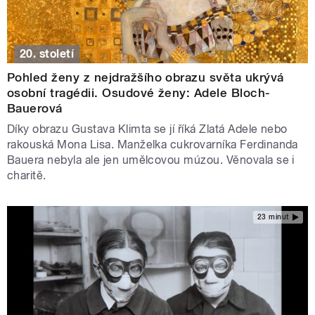
20. století
Pohled ženy z nejdražšího obrazu světa ukrývá
osobní tragédii. Osudové ženy: Adele Bloch-
Bauerová
Díky obrazu Gustava Klimta se jí říká Zlatá Adele nebo
rakouská Mona Lisa. Manželka cukrovarníka Ferdinanda
Bauera nebyla ale jen umělcovou múzou. Věnovala se i
charitě.
23 minut