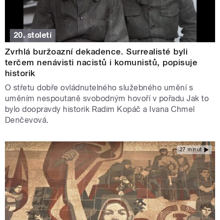
20. století
Zvrhlá buržoazní dekadence. Surrealisté byli
terčem nenávisti nacistů i komunistů, popisuje
historik
O střetu dobře ovládnutelného služebného umění s
uměním nespoutaně svobodným hovoří v pořadu Jak to
bylo doopravdy historik Radim Kopáč a Ivana Chmel
Denčevová.
27 minut