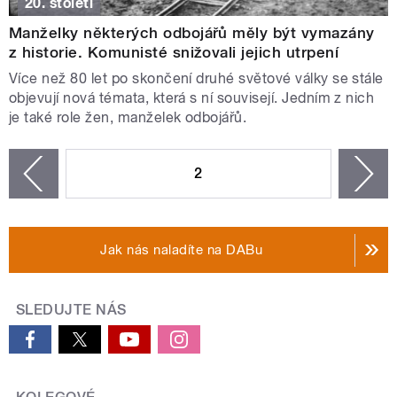
20. století
Manželky některých odbojářů měly být vymazány
z historie. Komunisté snižovali jejich utrpení
Více než 80 let po skončení druhé světové války se stále
objevují nová témata, která s ní souvisejí. Jedním z nich
je také role žen, manželek odbojářů.
STRÁNKY
2
n
zí
Jak nás naladíte na DABu
SLEDUJTE NÁS