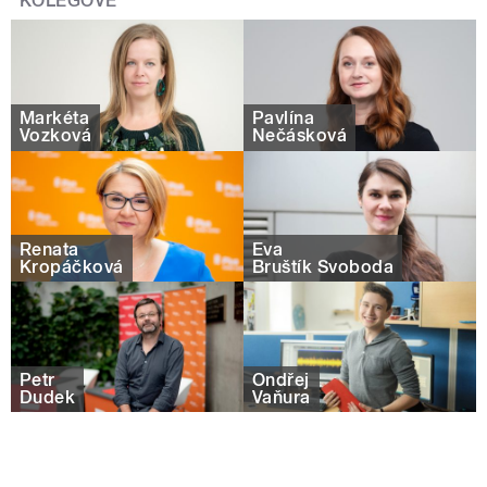
KOLEGOVÉ
Markéta
Pavlína
Vozková
Nečásková
Renata
Eva
Kropáčková
Bruštík Svoboda
Petr
Ondřej
Dudek
Vaňura