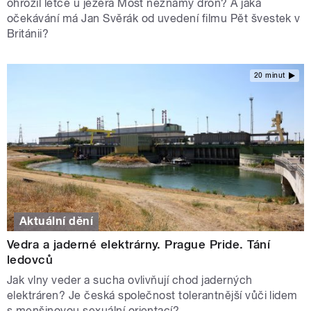
ohrozil letce u jezera Most neznámý dron? A jaká
očekávání má Jan Svěrák od uvedení filmu Pět švestek v
Británii?
20 minut
Aktuální dění
Vedra a jaderné elektrárny. Prague Pride. Tání
ledovců
Jak vlny veder a sucha ovlivňují chod jaderných
elektráren? Je česká společnost tolerantnější vůči lidem
s menšinovou sexuální orientací?