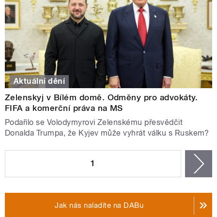
Aktuální dění
Zelenskyj v Bílém domě. Odměny pro advokáty.
FIFA a komerční práva na MS
Podařilo se Volodymyrovi Zelenskému přesvědčit
Donalda Trumpa, že Kyjev může vyhrát válku s Ruskem?
STRÁNKY
1
n
Jak nás naladíte na DABu