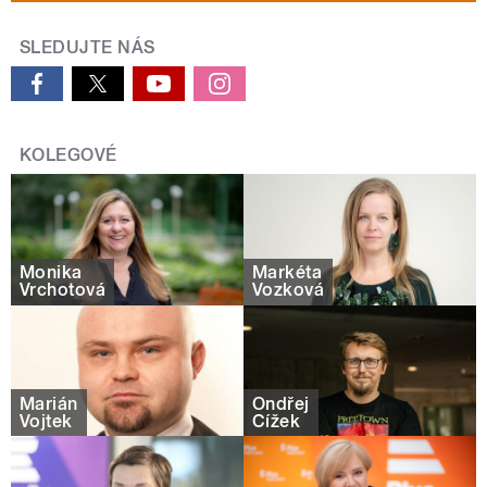
SLEDUJTE NÁS
KOLEGOVÉ
Monika
Markéta
Vrchotová
Vozková
Marián
Ondřej
Vojtek
Čížek