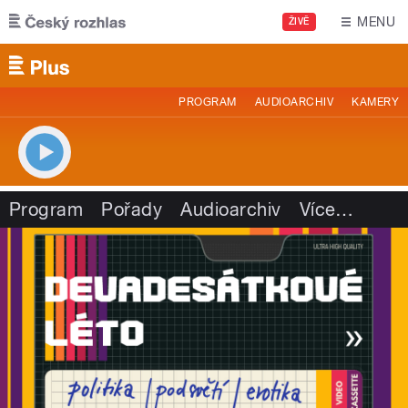
Přejít k hlavnímu obsahu
MENU
ŽIVĚ
PROGRAM
AUDIOARCHIV
KAMERY
Program
Pořady
Audioarchiv
Více
…