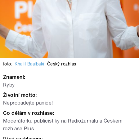
foto:
Khalil Baalbaki
,
Český rozhlas
Znamení:
Ryby
Životní motto:
Nepropadejte panice!
Co dělám v rozhlase:
Moderátorku publicistiky na Radiožurnálu a Českém
rozhlase Plus.
Před rozhlasem: