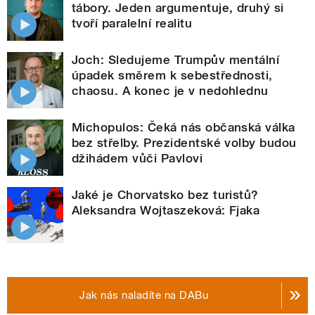
tábory. Jeden argumentuje, druhý si
tvoří paralelní realitu
Joch: Sledujeme Trumpův mentální
úpadek směrem k sebestřednosti,
chaosu. A konec je v nedohlednu
Michopulos: Čeká nás občanská válka
bez střelby. Prezidentské volby budou
džihádem vůči Pavlovi
Jaké je Chorvatsko bez turistů?
Aleksandra Wojtaszeková: Fjaka
Jak nás naladíte na DABu