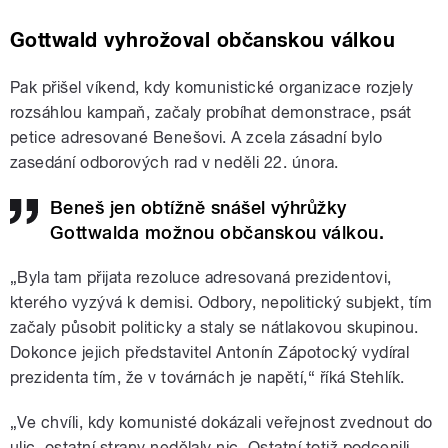
Gottwald vyhrožoval občanskou válkou
Pak přišel víkend, kdy komunistické organizace rozjely
rozsáhlou kampaň, začaly probíhat demonstrace, psát
petice adresované Benešovi. A zcela zásadní bylo
zasedání odborových rad v neděli 22. února.
Beneš jen obtížně snášel výhrůžky
Gottwalda možnou občanskou válkou.
„Byla tam přijata rezoluce adresovaná prezidentovi,
kterého vyzývá k demisi. Odbory, nepolitický subjekt, tím
začaly působit politicky a staly se nátlakovou skupinou.
Dokonce jejich představitel Antonín Zápotocký vydíral
prezidenta tím, že v továrnách je napětí,“ říká Stehlík.
„Ve chvíli, kdy komunisté dokázali veřejnost zvednout do
ulic, ostatní strany nedělaly nic. Ostatní totiž podcenili