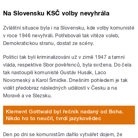
Na Slovensku KSČ volby nevyhrála
Zvláštní situace byla i na Slovensku, kde volby komunisté
v roce 1946 nevyhráli. Potřebovali tak vítěze voleb,
Demokratickou stranu, dostat ze scény.
Politici tak byli kriminalizováni už v zimě 1947 a tamní
vláda, respektive Sbor pověřenců, byla svržena. Do čela
tak nastoupili komunisté Gustáv Husák, Laco
Novomeský a Karol Šmidke. Dnešním pohledem je tak
vidět předobraz následných událostí v Česku a na
Moravě a ve Slezsku.
Klement Gottwald byl řečník nadaný od Boha.
Nikdo ho to neučil, tvrdí jazykovědec
Den po dni se komunistům dařilo vytvářet dojem, že