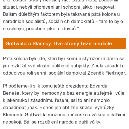
situaci, nebyli připravení ani schopní jakkoli reagovat.
Dalším důležitým faktorem byla takzvaná pátá kolona u
národních socialistů, sociálních demokratů – tam to bylo
nejsilnější, podobně jako u lidovců.“
Gottwald a Slánský. Dvě strany téže medaile
Pátá kolona byli lidé, kteří byli komunisty řízeni a dařilo se
jim rozklížit své vlastní politické subjekty. Zcela zásadní a
odpudivou roli sehrál sociální demokrat Zdeněk Fierlinger.
Připočteme-li si k tomu ještě prezidenta Edvarda
Beneše, který byl nemocný a bez energie a zřejmě i vůle
k jakémukoli zásadnímu řešení, asi to ani nemohlo
dopadnout jinak. Beneš jen obtížně snášel výhrůžky
Klementa Gottwalda možnou občanskou válkou a dalšími
nepokoji. Bál se rozdělení národa a další války.