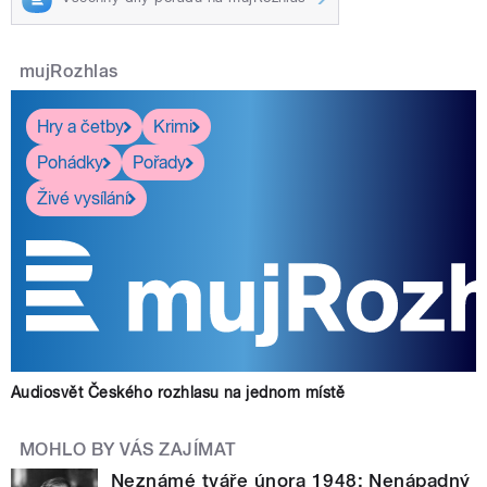
mujRozhlas
Hry a četby
Krimi
Pohádky
Pořady
Živé vysílání
Audiosvět Českého rozhlasu na jednom místě
MOHLO BY VÁS ZAJÍMAT
Neznámé tváře února 1948: Nenápadný