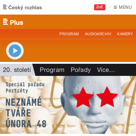
Přejít k hlavnímu obsahu
MENU
ŽIVĚ
PROGRAM
AUDIOARCHIV
KAMERY
20. století
Program
Pořady
Více
…