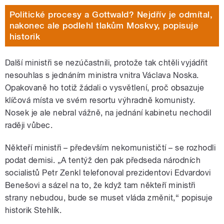
Politické procesy a Gottwald? Nejdřív je odmítal,
nakonec ale podlehl tlakům Moskvy, popisuje
historik
Další ministři se nezúčastnili, protože tak chtěli vyjádřit
nesouhlas s jednáním ministra vnitra Václava Noska.
Opakovaně ho totiž žádali o vysvětlení, proč obsazuje
klíčová místa ve svém resortu výhradně komunisty.
Nosek je ale nebral vážně, na jednání kabinetu nechodil
raději vůbec.
Někteří ministři – především nekomunističtí – se rozhodli
podat demisi. „A tentýž den pak předseda národních
socialistů Petr Zenkl telefonoval prezidentovi Edvardovi
Benešovi a sázel na to, že když tam někteří ministři
strany nebudou, bude se muset vláda změnit,“ popisuje
historik Stehlík.