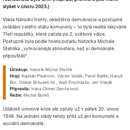
slyšet v únoru 2023.)
Vláda Národní fronty, okleštěná demokracie a postupné
ovládání celého státu komunisty – to byla realita takzvané
Třetí republiky, která začala po 2. světové válce.
Postupně byla podle hosta pořadu historika Michala
Stehlíka „vyhrocenější atmosféra, než si demokraté
připouštěli“.
Účinkuje:
historik Michal Stehlík
Hrají:
Kajetán Písařovic, Václav Vašák, Pavel Batěk, Hanuš
Bor, Otakar Brousek ml., Aleš Procházka, Jan Vlasák
Připravila:
Ivana Chmel Denčevová
Režie:
Michal Bureš
Události únorové krize ale začaly už v pátek 20. února
1948. Na jednání vlády tehdy přišli už jen komunisté a
sociální demokraté.