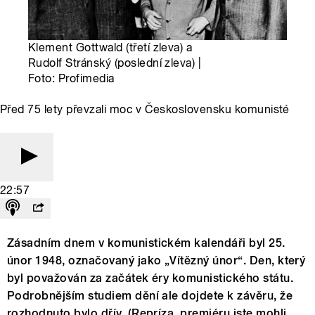
Klement Gottwald (třetí zleva) a
Rudolf Stránský (poslední zleva) |
Foto: Profimedia
Před 75 lety převzali moc v Československu komunisté
22:57
Zásadním dnem v komunistickém kalendáři byl 25.
únor 1948, označovaný jako „Vítězný únor“. Den, který
byl považován za začátek éry komunistického státu.
Podrobnějším studiem dění ale dojdete k závěru, že
rozhodnuto bylo dřív. (Repríza, premiéru jste mohli