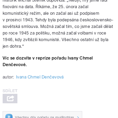
historik Michal Stehlík odpovídá: „Nebyl, my jsme rádi
fixováni na data. Říkáme, že 25. února začal
komunistický režim, ale on začal asi už podpisem
v prosinci 1943. Tehdy byla podepsána československo-
sovětská smlouva. Možná začal tím, co jsme začali dělat
po roce 1945 za politiku, možná začal volbami v roce
1946, kdy zvítězili komunisté. Všechno ostatní už byla
jen dohra.“
Víc se dozvíte v repríze pořadu Ivany Chmel
Denčevové.
autor:
Ivana Chmel Denčevová
Všechny díly pořadu na mujRozhlas