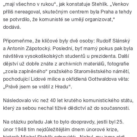
„mají všechno v rukou“, jak konstatuje Stehlík. „Venkov
příliš nereagoval, skutečným centrem byla Praha a tehdy
se potvrdilo, že komunisté se umějí organizovat,“
dodává.
Připomeňme, že klíčové byly dvě osoby: Rudolf Slánský
a Antonín Zápotocký. Poslední, byť marný pokus pak byla
návštěva vysokoškolských studentů u prezidenta. Další
dějství už dobře znáte z archivních materiálů, fotografie
„zcela zaplněného“ pražského Staroměstského námětí,
pochodující Lidové milice a okřídlená Gottwaldova věta:
„Právě jsem se vrátil z Hradu“.
Následovalo víc než 40 let krutého komunistického státu,
který za sebou nechal tíživé dědictví až do současnosti.
Na otázku pořadu Jak to bylo doopravdy, jestli byl 25.
únor 1948 tím nejdůležitějším dnem únorové krize,