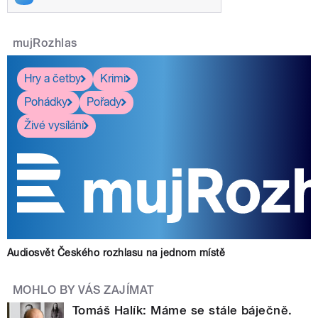
mujRozhlas
Hry a četby
Krimi
Pohádky
Pořady
Živé vysílání
Audiosvět Českého rozhlasu na jednom místě
MOHLO BY VÁS ZAJÍMAT
Tomáš Halík: Máme se stále báječně.