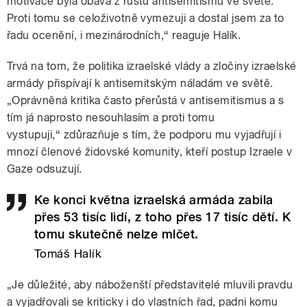
motivace byla obava z růstu antisemitismu ve světě.
Proti tomu se celoživotně vymezuji a dostal jsem za to
řadu ocenění, i mezinárodních,“ reaguje Halík.
Trvá na tom, že politika izraelské vlády a zločiny izraelské
armády přispívají k antisemitským náladám ve světě.
„Oprávněná kritika často přerůstá v antisemitismus a s
tím já naprosto nesouhlasím a proti tomu
vystupuji,“ zdůrazňuje s tím, že podporu mu vyjadřují i
mnozí členové židovské komunity, kteří postup Izraele v
Gaze odsuzují.
Ke konci května izraelská armáda zabila
přes 53 tisíc lidí, z toho přes 17 tisíc dětí. K
tomu skutečně nelze mlčet.
Tomáš Halík
„Je důležité, aby náboženští představitelé mluvili pravdu
a vyjadřovali se kriticky i do vlastních řad, padni komu