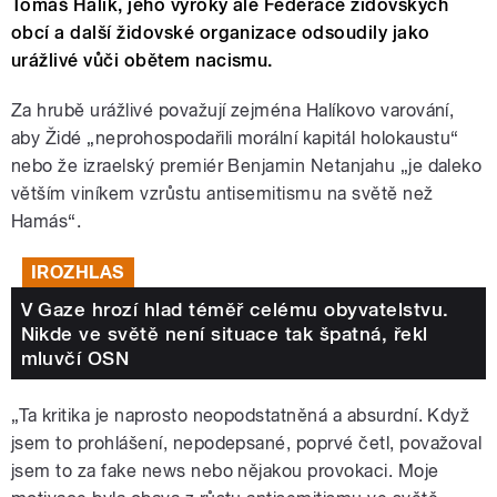
Tomáš Halík, jeho výroky ale Federace židovských
obcí a další židovské organizace odsoudily jako
urážlivé vůči obětem nacismu.
Za hrubě urážlivé považují zejména Halíkovo varování,
aby Židé „neprohospodařili morální kapitál holokaustu“
nebo že izraelský premiér Benjamin Netanjahu „je daleko
větším viníkem vzrůstu antisemitismu na světě než
Hamás“.
IROZHLAS
V Gaze hrozí hlad téměř celému obyvatelstvu.
Nikde ve světě není situace tak špatná, řekl
mluvčí OSN
„Ta kritika je naprosto neopodstatněná a absurdní. Když
jsem to prohlášení, nepodepsané, poprvé četl, považoval
jsem to za fake news nebo nějakou provokaci. Moje