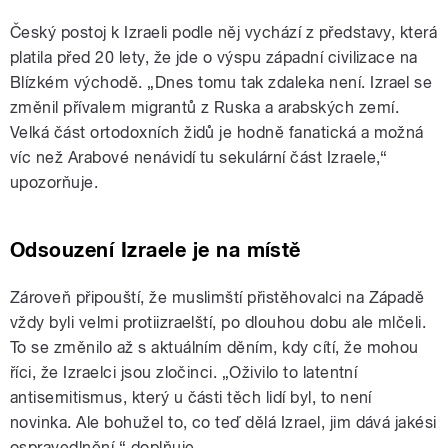
Český postoj k Izraeli podle něj vychází z představy, která
platila před 20 lety, že jde o výspu západní civilizace na
Blízkém východě. „Dnes tomu tak zdaleka není. Izrael se
změnil přívalem migrantů z Ruska a arabských zemí.
Velká část ortodoxních židů je hodně fanatická a možná
víc než Arabové nenávidí tu sekulární část Izraele,“
upozorňuje.
Odsouzení Izraele je na místě
Zároveň připouští, že muslimští přistěhovalci na Západě
vždy byli velmi protiizraelští, po dlouhou dobu ale mlčeli.
To se změnilo až s aktuálním děním, kdy cítí, že mohou
říci, že Izraelci jsou zločinci. „Oživilo to latentní
antisemitismus, který u části těch lidí byl, to není
novinka. Ale bohužel to, co teď dělá Izrael, jim dává jakési
ospravedlnění,“ doplňuje.