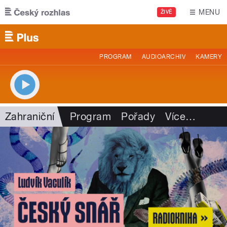
Přejít k hlavnímu obsahu
MENU
ŽIVĚ
PROGRAM
AUDIOARCHIV
KAMERY
Zahraniční
Program
Pořady
Více
…