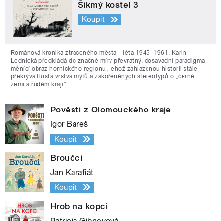
Šikmý kostel 3
Koupit
Románová kronika ztraceného města - léta 1945–1961. Karin
Lednická předkládá do značné míry převratný, dosavadní paradigma
měnící obraz hornického regionu, jehož zahlazenou historii stále
překrývá tlustá vrstva mýtů a zakořeněných stereotypů o „černé
zemi a rudém kraji“.
Pověsti z Olomouckého kraje
Igor Bareš
Koupit
Broučci
Jan Karafiát
Koupit
Hrob na kopci
Patricia Gibneyová