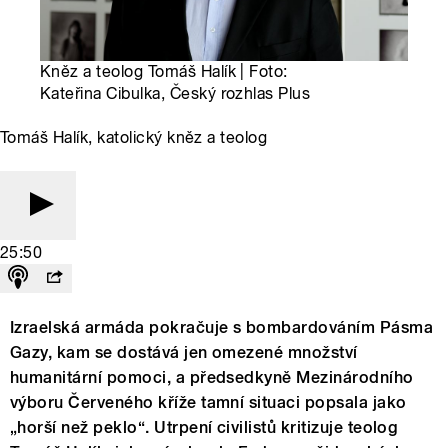
Kněz a teolog Tomáš Halík | Foto:
Kateřina Cibulka, Český rozhlas Plus
Tomáš Halík, katolický kněz a teolog
25:50
Izraelská armáda pokračuje s bombardováním Pásma
Gazy, kam se dostává jen omezené množství
humanitární pomoci, a předsedkyně Mezinárodního
výboru Červeného kříže tamní situaci popsala jako
„horší než peklo“. Utrpení civilistů kritizuje teolog