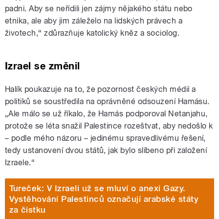
padni. Aby se neřídili jen zájmy nějakého státu nebo
etnika, ale aby jim záleželo na lidských právech a
životech,“ zdůrazňuje katolický kněz a sociolog.
Izrael se změnil
Halík poukazuje na to, že pozornost českých médií a
politiků se soustředila na oprávněné odsouzení Hamásu.
„Ale málo se už říkalo, že Hamás podporoval Netanjahu,
protože se léta snažil Palestince rozeštvat, aby nedošlo k
– podle mého názoru – jedinému spravedlivému řešení,
tedy ustanovení dvou států, jak bylo slíbeno při založení
Izraele.“
Tureček: V Izraeli už se mluví o anexi Gazy.
Vystěhování Palestinců označují arabské státy
za čistku