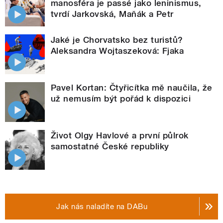
manosféra je passé jako leninismus,
tvrdí Jarkovská, Maňák a Petr
Jaké je Chorvatsko bez turistů?
Aleksandra Wojtaszeková: Fjaka
Pavel Kortan: Čtyřicítka mě naučila, že
už nemusím být pořád k dispozici
Život Olgy Havlové a první půlrok
samostatné České republiky
Jak nás naladíte na DABu