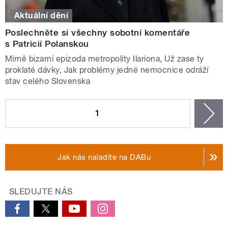
Aktuální dění
Poslechněte si všechny sobotní komentáře
s Patricií Polanskou
Mírně bizarní epizoda metropolity Ilariona, Už zase ty
proklaté dávky, Jak problémy jedné nemocnice odráží
stav celého Slovenska
STRÁNKY
1
n
Jak nás naladíte na DABu
SLEDUJTE NÁS