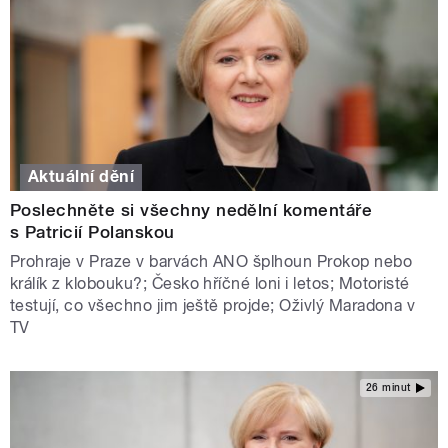
Aktuální dění
Poslechněte si všechny nedělní komentáře
s Patricií Polanskou
Prohraje v Praze v barvách ANO šplhoun Prokop nebo
králík z klobouku?; Česko hříčné loni i letos; Motoristé
testují, co všechno jim ještě projde; Oživlý Maradona v
TV
26 minut