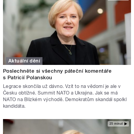
Aktuální dění
Poslechněte si všechny páteční komentáře
s Patricií Polanskou
Legrace skončila už dávno. Vzít to na vědomí je ale v
Česku obtížné. Summit NATO a Ukrajina. Jak se má
NATO na Blízkém východě. Demokratům skandál spolkl
kandidáta.
25 minut