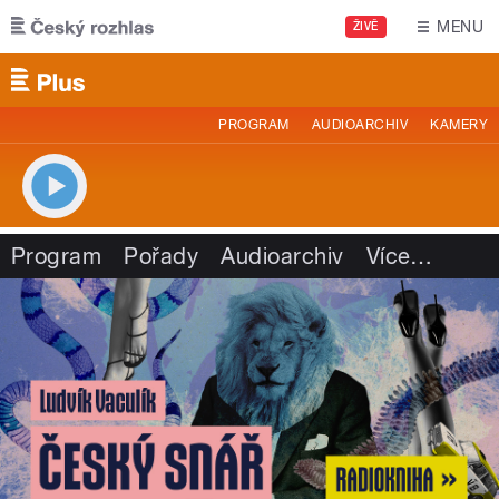
Přejít k hlavnímu obsahu
MENU
ŽIVĚ
PROGRAM
AUDIOARCHIV
KAMERY
Program
Pořady
Audioarchiv
Více
…