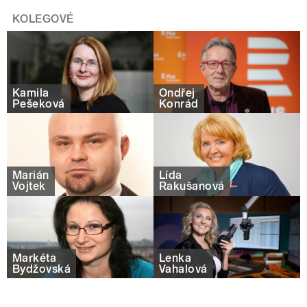
KOLEGOVÉ
Kamila
Ondřej
Pešeková
Konrád
Marián
Lída
Vojtek
Rakušanová
Markéta
Lenka
Bydžovská
Vahalová