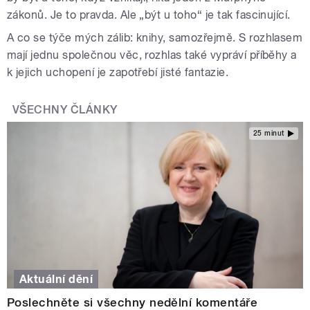
zákonů. Je to pravda. Ale „být u toho“ je tak fascinující.
A co se týče mých zálib: knihy, samozřejmě. S rozhlasem
mají jednu společnou věc, rozhlas také vypráví příběhy a
k jejich uchopení je zapotřebí jisté fantazie.
VŠECHNY ČLÁNKY
25 minut
Aktuální dění
Poslechněte si všechny nedělní komentáře