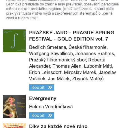
Lednická předkládá do značné míry převratný, dosavadní paradigma
měnící obraz hornického regionu, jehož zahlazenou historii stále
překrývá tlustá vrstva mýtů a zakořeněných stereotypů o „černé
zemi a rudém kraji“.
PRAŽSKÉ JARO - PRAGUE SPRING
FESTIVAL - GOLD EDITION vol. 7
Bedřich Smetana, Česká filharmonie,
Wolfgang Sawallisch, Johannes Brahms,
Pražský filharmonický sbor, Roberta
Alexander, Thomas Allen, Lubomír Mátl,
Erich Leinsdorf, Miroslav Mareš, Jaroslav
Vašíček, Jan Málek, Zbyněk Matějů
Koupit
Evergreeny
Helena Vondráčková
Koupit
Díky za každé nové ráno