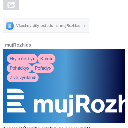
Všechny díly pořadu na mujRozhlas
mujRozhlas
Hry a četby
Krimi
Pohádky
Pořady
Živé vysílání