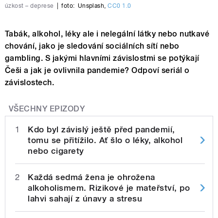
úzkost – deprese
|
foto:
Unsplash
,
CC0 1.0
Tabák, alkohol, léky ale i nelegální látky nebo nutkavé
chování, jako je sledování sociálních sítí nebo
gambling. S jakými hlavními závislostmi se potýkají
Češi a jak je ovlivnila pandemie? Odpoví seriál o
závislostech.
VŠECHNY EPIZODY
1
Kdo byl závislý ještě před pandemií,
tomu se přitížilo. Ať šlo o léky, alkohol
nebo cigarety
2
Každá sedmá žena je ohrožena
alkoholismem. Rizikové je mateřství, po
lahvi sahají z únavy a stresu