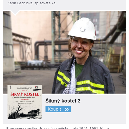
Karin Lednická, spisovatelka
Šikmý kostel 3
Koupit
Románová kronika ztraceného města - léta 1945–1961. Karin