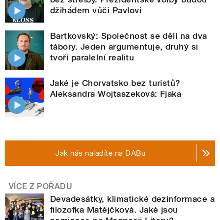
džihádem vůči Pavlovi
Bartkovský: Společnost se dělí na dva
tábory. Jeden argumentuje, druhý si
tvoří paralelní realitu
Jaké je Chorvatsko bez turistů?
Aleksandra Wojtaszeková: Fjaka
Jak nás naladíte na DABu
VÍCE Z POŘADU
Devadesátky, klimatické dezinformace a
filozofka Matějčková. Jaké jsou