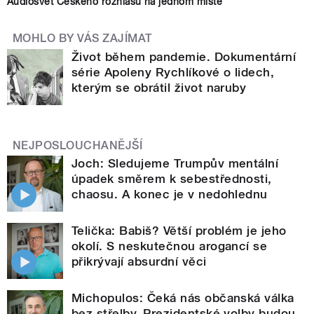
Audiosvět Českého rozhlasu na jednom místě
MOHLO BY VÁS ZAJÍMAT
Život během pandemie. Dokumentární
série Apoleny Rychlíkové o lidech,
kterým se obrátil život naruby
NEJPOSLOUCHANĚJŠÍ
Joch: Sledujeme Trumpův mentální
úpadek směrem k sebestřednosti,
chaosu. A konec je v nedohlednu
Telička: Babiš? Větší problém je jeho
okolí. S neskutečnou arogancí se
přikrývají absurdní věci
Michopulos: Čeká nás občanská válka
bez střelby. Prezidentské volby budou