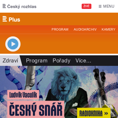
Přejít k hlavnímu obsahu
MENU
ŽIVĚ
PROGRAM
AUDIOARCHIV
KAMERY
Zdraví
Program
Pořady
Více
…