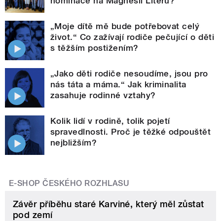
nominace na Magnesii Literu?
„Moje dítě mě bude potřebovat celý
život.“ Co zažívají rodiče pečující o děti
s těžším postižením?
„Jako děti rodiče nesoudíme, jsou pro
nás táta a máma.“ Jak kriminalita
zasahuje rodinné vztahy?
Kolik lidí v rodině, tolik pojetí
spravedlnosti. Proč je těžké odpouštět
nejbližším?
E-SHOP ČESKÉHO ROZHLASU
Závěr příběhu staré Karviné, který měl zůstat
pod zemí