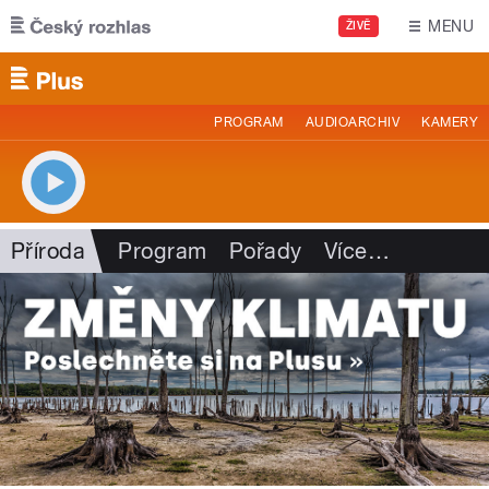
Přejít k hlavnímu obsahu
MENU
ŽIVĚ
PROGRAM
AUDIOARCHIV
KAMERY
Příroda
Program
Pořady
Více
…