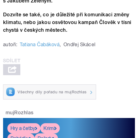
s Jakubem Zeleným.
Dozvíte se také, co je důležité při komunikaci změny
klimatu, nebo jakou osvětovou kampaň Člověk v tísni
chystá v českých městech.
autoři:
Tatiana Čabáková
,
Ondřej Skácel
Všechny díly pořadu na mujRozhlas
mujRozhlas
Hry a četby
Krimi