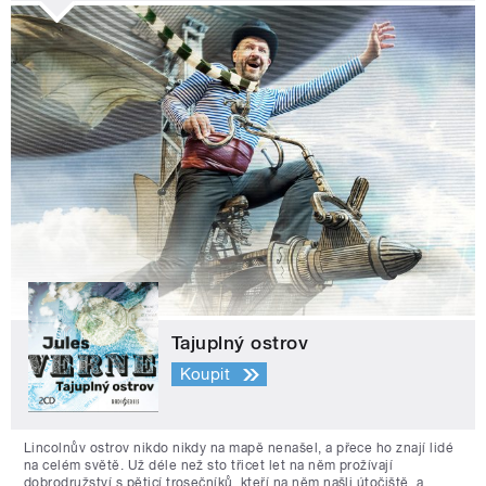
Tajuplný ostrov
Koupit
Lincolnův ostrov nikdo nikdy na mapě nenašel, a přece ho znají lidé
na celém světě. Už déle než sto třicet let na něm prožívají
dobrodružství s pěticí trosečníků, kteří na něm našli útočiště, a