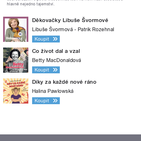
hlavně nejedno tajemství.
Děkovačky Libuše Švormové
Libuše Švormová - Patrik Rozehnal
Koupit
Co život dal a vzal
Betty MacDonaldová
Koupit
Díky za každé nové ráno
Halina Pawlowská
Koupit