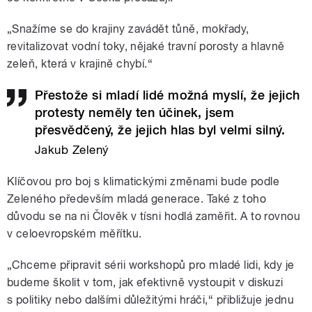
„Snažíme se do krajiny zavádět tůně, mokřady,
revitalizovat vodní toky, nějaké travní porosty a hlavně
zeleň, která v krajině chybí.“
Přestože si mladí lidé možná myslí, že jejich
protesty neměly ten účinek, jsem
přesvědčený, že jejich hlas byl velmi silný.
Jakub Zelený
Klíčovou pro boj s klimatickými změnami bude podle
Zeleného především mladá generace. Také z toho
důvodu se na ni Člověk v tísni hodlá zaměřit. A to rovnou
v celoevropském měřítku.
„Chceme připravit sérii workshopů pro mladé lidi, kdy je
budeme školit v tom, jak efektivně vystoupit v diskuzi
s politiky nebo dalšími důležitými hráči,“ přibližuje jednu