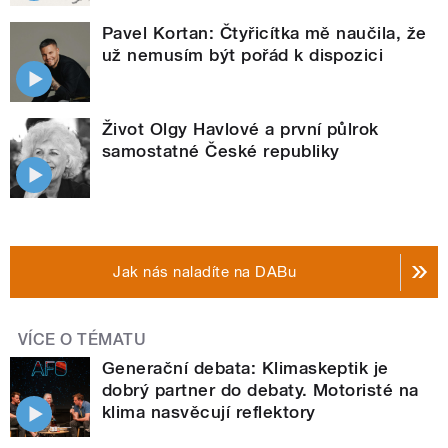
Pavel Kortan: Čtyřicítka mě naučila, že
už nemusím být pořád k dispozici
Život Olgy Havlové a první půlrok
samostatné České republiky
Jak nás naladíte na DABu
VÍCE O TÉMATU
Generační debata: Klimaskeptik je
dobrý partner do debaty. Motoristé na
klima nasvěcují reflektory