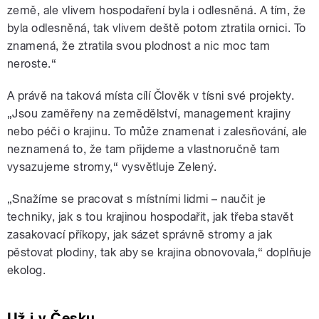
země, ale vlivem hospodaření byla i odlesněná. A tím, že
byla odlesněná, tak vlivem deště potom ztratila ornici. To
znamená, že ztratila svou plodnost a nic moc tam
neroste.“
A právě na taková místa cílí Člověk v tísni své projekty.
„Jsou zaměřeny na zemědělství, management krajiny
nebo péči o krajinu. To může znamenat i zalesňování, ale
neznamená to, že tam přijdeme a vlastnoručně tam
vysazujeme stromy,“ vysvětluje Zelený.
„Snažíme se pracovat s místními lidmi – naučit je
techniky, jak s tou krajinou hospodařit, jak třeba stavět
zasakovací příkopy, jak sázet správně stromy a jak
pěstovat plodiny, tak aby se krajina obnovovala,“ doplňuje
ekolog.
Už i v Česku