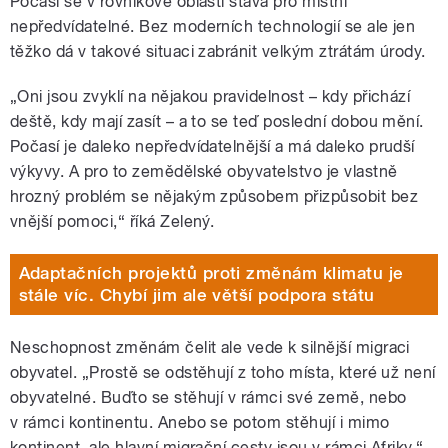
Počasí se v rovníkové oblasti stává pro místní
nepředvídatelné. Bez moderních technologií se ale jen
těžko dá v takové situaci zabránit velkým ztrátám úrody.
„Oni jsou zvyklí na nějakou pravidelnost – kdy přichází
deště, kdy mají zasít – a to se teď poslední dobou mění.
Počasí je daleko nepředvídatelnější a má daleko prudší
výkyvy. A pro to zemědělské obyvatelstvo je vlastně
hrozný problém se nějakým způsobem přizpůsobit bez
vnější pomoci,“ říká Zelený.
Adaptačních projektů proti změnám klimatu je
stále víc. Chybí jim ale větší podpora státu
Neschopnost změnám čelit ale vede k silnější migraci
obyvatel. „Prostě se odstěhují z toho místa, které už není
obyvatelné. Buďto se stěhují v rámci své země, nebo
v rámci kontinentu. Anebo se potom stěhují i mimo
kontinent, ale hlavní migrační cesty jsou v rámci Afriky,“