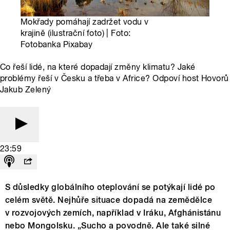
Mokřady pomáhají zadržet vodu v
krajině (ilustrační foto) | Foto:
Fotobanka Pixabay
Co řeší lidé, na které dopadají změny klimatu? Jaké
problémy řeší v Česku a třeba v Africe? Odpoví host Hovorů
Jakub Zelený
23:59
S důsledky globálního oteplování se potýkají lidé po
celém světě. Nejhůře situace dopadá na zemědělce
v rozvojových zemích, například v Iráku, Afghánistánu
nebo Mongolsku. „Sucho a povodně. Ale také silné