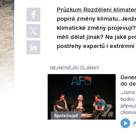
Průzkum Rozděleni klimat
popírá změny klimatu. Jenž
klimatické změny projevují
měli dělat jinak? Na jaké pr
postřehy expertů i extrémní
NEJNOVĚJŠÍ ČLÁNKY
Gener
do de
„Jsme 
budou 
připou
Olomo
Společnost