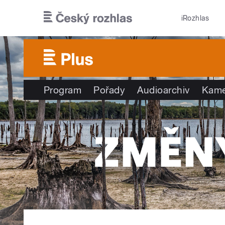
Přejít k hlavnímu obsahu
iRozhlas
Program
Pořady
Audioarchiv
Kame