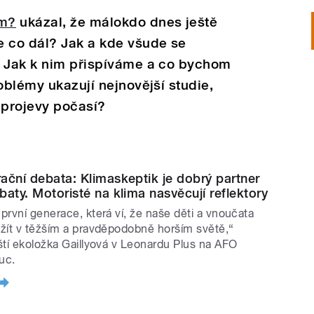
em?
ukázal, že málokdo dnes ještě
e co dál? Jak a kde všude se
? Jak k nim přispíváme a co bychom
oblémy ukazují nejnovější studie,
 projevy počasí?
ační debata: Klimaskeptik je dobrý partner
baty. Motoristé na klima nasvěcují reflektory
první generace, která ví, že naše děti a vnoučata
žít v těžším a pravděpodobně horším světě,“
ští ekoložka Gaillyová v Leonardu Plus na AFO
uc.