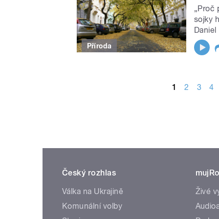
„Proč 
sojky 
Daniel
Příroda
STRÁNKY
1
2
3
4
Český rozhlas
mujRo
Válka na Ukrajině
Živé v
Komunální volby
Audioa