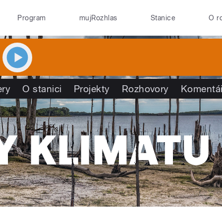
Program
mujRozhlas
Stanice
O r
ry
O stanici
Projekty
Rozhovory
Komentá