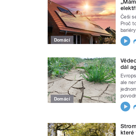
„Máme
elektř
Češi se
Proč to
bariéry
Domácí
Vědec
dál ag
Evrops
ale ne
jednom
povod
Domácí
Strom
které