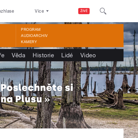
ozhlase
Více
ŽIVĚ
PROGRAM
AUDIOARCHIV
KAMERY
ře
Věda
Historie
Lidé
Video