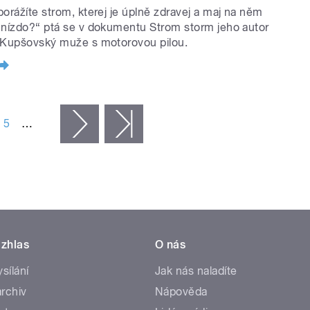
porážíte strom, kterej je úplně zdravej a maj na něm
hnízdo?“ ptá se v dokumentu Strom storm jeho autor
 Kupšovský muže s motorovou pilou.
5
…
následující ›
poslední »
zhlas
O nás
ysílání
Jak nás naladíte
rchiv
Nápověda