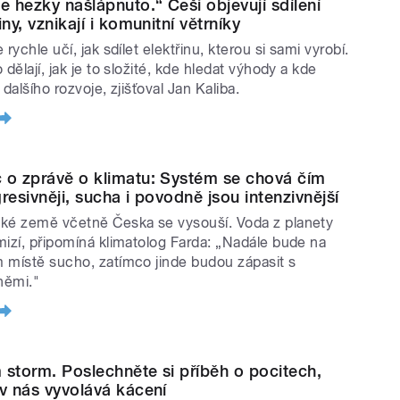
 hezky našlápnuto.“ Češi objevují sdílení
iny, vznikají i komunitní větrníky
 rychle učí, jak sdílet elektřinu, kterou si sami vyrobí.
 dělají, jak je to složité, kde hledat výhody a kde
 dalšího rozvoje, zjišťoval Jan Kaliba.
 o zprávě o klimatu: Systém se chová čím
resivněji, sucha i povodně jsou intenzivnější
ké země včetně Česka se vysouší. Voda z planety
mizí, připomíná klimatolog Farda: „Nadále bude na
 místě sucho, zatímco jinde budou zápasit s
němi."
 storm. Poslechněte si příběh o pocitech,
 v nás vyvolává kácení