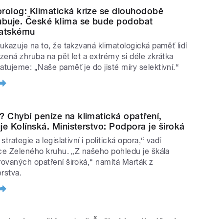
rolog: Klimatická krize se dlouhodobě
ubuje. České klima se bude podobat
vatskému
ukazuje na to, že takzvaná klimatologická paměť lidí
zená zhruba na pět let a extrémy si déle zkrátka
tujeme: „Naše paměť je do jisté míry selektivní.“
? Chybí peníze na klimatická opatření,
uje Kolínská. Ministerstvo: Podpora je široká
strategie a legislativní i politická opora,“ vadí
lce Zeleného kruhu. „Z našeho pohledu je škála
ovaných opatření široká,“ namítá Marták z
erstva.