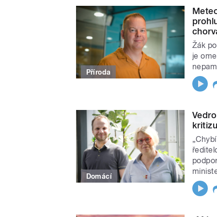
Meteo
prohl
chor
Žák po
je ome
nepama
Příroda
Vedro
kritiz
„Chybí 
ředite
podpor
minist
Domácí