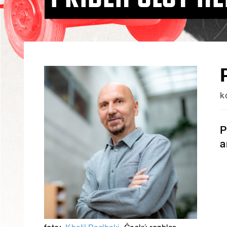
k
P
a