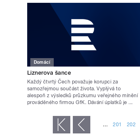
Domácí
Liznerova šance
Každý čtvrtý Čech považuje korupci za
samozřejmou součást života. Vyplývá to
alespoň z výsledků průzkumu veřejného mínění
prováděného firmou GfK. Dávání úplatků je ...
STRÁNKY
…
201
202
« první
‹ předchozí