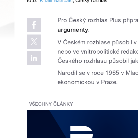
foto:
Khalil Baalbaki
,
Český rozhlas
Pro Český rozhlas Plus přip
argumenty
.
V Českém rozhlase působil v
nebo ve vnitropolitické reda
Českého rozhlasu působil ja
Narodil se v roce 1965 v Mla
ekonomickou v Praze.
VŠECHNY ČLÁNKY