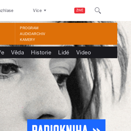
ozhlase
Více
ŽIVĚ
PROGRAM
AUDIOARCHIV
KAMERY
ře
Věda
Historie
Lidé
Video