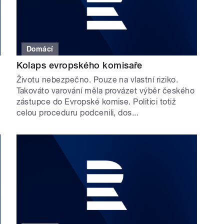
Domácí
Kolaps evropského komisaře
Životu nebezpečno. Pouze na vlastní riziko.
Takováto varování měla provázet výběr českého
zástupce do Evropské komise. Politici totiž
celou proceduru podcenili, dos...