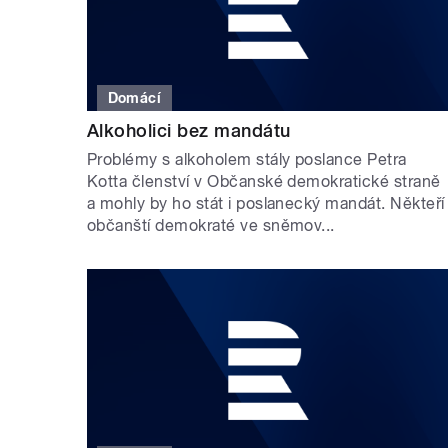
Domácí
Alkoholici bez mandátu
Problémy s alkoholem stály poslance Petra
Kotta členství v Občanské demokratické straně
a mohly by ho stát i poslanecký mandát. Někteří
občanští demokraté ve sněmov...