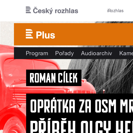
Přejít k hlavnímu obsahu
iRozhlas
Program
Pořady
Audioarchiv
Kame