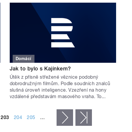
Domácí
Jak to bylo s Kajínkem?
Útěk z přísně střežené věznice podobný
dobrodružným filmům. Podle soudních znalců
slušná úroveň inteligence. Vzezření na hony
vzdálené představám masového vraha. To...
203
204
205
…
následující ›
poslední »