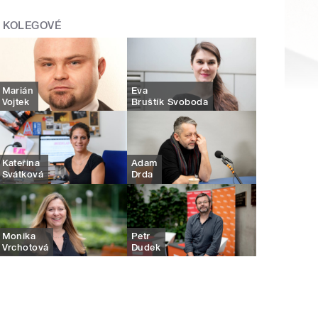
KOLEGOVÉ
Marián
Eva
Vojtek
Bruštík Svoboda
Kateřina
Adam
Svátková
Drda
Monika
Petr
Vrchotová
Dudek