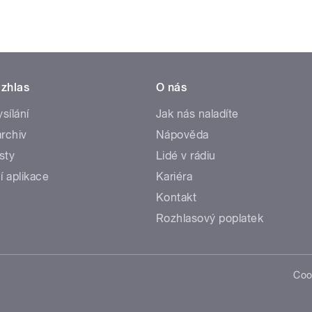
zhlas
O nás
ysílání
Jak nás naladíte
rchiv
Nápověda
sty
Lidé v rádiu
í aplikace
Kariéra
Kontakt
Rozhlasový poplatek
Coo