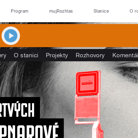
Program
mujRozhlas
Stanice
O r
ry
O stanici
Projekty
Rozhovory
Komentá