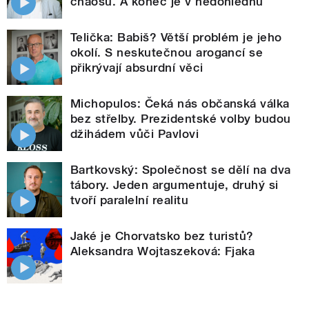
chaosu. A konec je v nedohlednu
Telička: Babiš? Větší problém je jeho
okolí. S neskutečnou arogancí se
přikrývají absurdní věci
Michopulos: Čeká nás občanská válka
bez střelby. Prezidentské volby budou
džihádem vůči Pavlovi
Bartkovský: Společnost se dělí na dva
tábory. Jeden argumentuje, druhý si
tvoří paralelní realitu
Jaké je Chorvatsko bez turistů?
Aleksandra Wojtaszeková: Fjaka