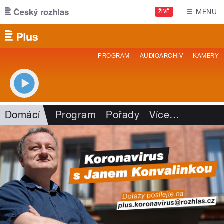
Přejít k hlavnímu obsahu
MENU
ŽIVĚ
PROGRAM
AUDIOARCHIV
KAMERY
Domácí
Program
Pořady
Více
…