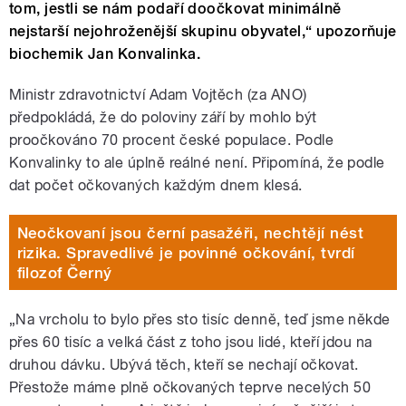
tom, jestli se nám podaří doočkovat minimálně
nejstarší nejohroženější skupinu obyvatel,“ upozorňuje
biochemik Jan Konvalinka.
Ministr zdravotnictví Adam Vojtěch (za ANO)
předpokládá, že do poloviny září by mohlo být
proočkováno 70 procent české populace. Podle
Konvalinky to ale úplně reálné není. Připomíná, že podle
dat počet očkovaných každým dnem klesá.
Neočkovaní jsou černí pasažéři, nechtějí nést
rizika. Spravedlivé je povinné očkování, tvrdí
filozof Černý
„Na vrcholu to bylo přes sto tisíc denně, teď jsme někde
přes 60 tisíc a velká část z toho jsou lidé, kteří jdou na
druhou dávku. Ubývá těch, kteří se nechají očkovat.
Přestože máme plně očkovaných teprve necelých 50