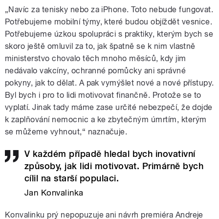
„Navíc za tenisky nebo za iPhone. Toto nebude fungovat.
Potřebujeme mobilní týmy, které budou objíždět vesnice.
Potřebujeme úzkou spolupráci s praktiky, kterým bych se
skoro ještě omluvil za to, jak špatně se k nim vlastně
ministerstvo chovalo těch mnoho měsíců, kdy jim
nedávalo vakcíny, ochranné pomůcky ani správné
pokyny, jak to dělat. A pak vymýšlet nové a nové přístupy.
Byl bych i pro to lidi motivovat finančně. Protože se to
vyplatí. Jinak tady máme zase určité nebezpečí, že dojde
k zaplňování nemocnic a ke zbytečným úmrtím, kterým
se můžeme vyhnout,“ naznačuje.
V každém případě hledal bych inovativní
způsoby, jak lidi motivovat. Primárně bych
cílil na starší populaci.
Jan Konvalinka
Konvalinku prý nepopuzuje ani návrh premiéra Andreje