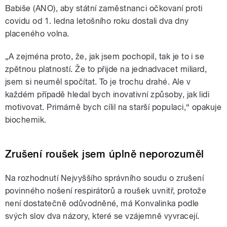
Babiše (ANO), aby státní zaměstnanci očkovaní proti
covidu od 1. ledna letošního roku dostali dva dny
placeného volna.
„A zejména proto, že, jak jsem pochopil, tak je to i se
zpětnou platností. Že to přijde na jednadvacet miliard,
jsem si neuměl spočítat. To je trochu drahé. Ale v
každém případě hledal bych inovativní způsoby, jak lidi
motivovat. Primárně bych cílil na starší populaci,“ opakuje
biochemik.
Zrušení roušek jsem úplně neporozuměl
Na rozhodnutí Nejvyššího správního soudu o zrušení
povinného nošení respirátorů a roušek uvnitř, protože
není dostatečně odůvodněné, má Konvalinka podle
svých slov dva názory, které se vzájemně vyvracejí.