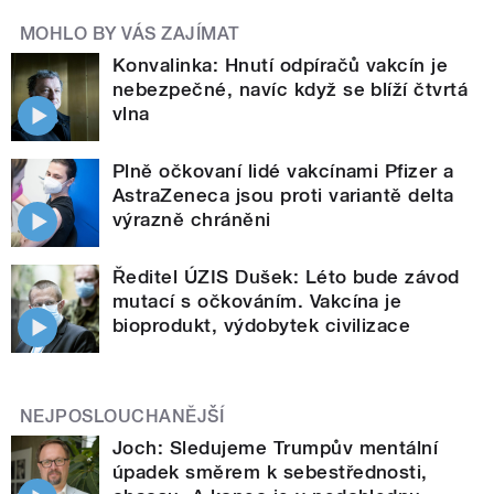
MOHLO BY VÁS ZAJÍMAT
Konvalinka: Hnutí odpíračů vakcín je
nebezpečné, navíc když se blíží čtvrtá
vlna
Plně očkovaní lidé vakcínami Pfizer a
AstraZeneca jsou proti variantě delta
výrazně chráněni
Ředitel ÚZIS Dušek: Léto bude závod
mutací s očkováním. Vakcína je
bioprodukt, výdobytek civilizace
NEJPOSLOUCHANĚJŠÍ
Joch: Sledujeme Trumpův mentální
úpadek směrem k sebestřednosti,