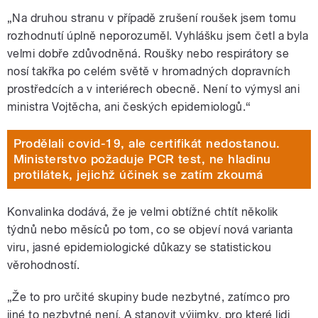
„Na druhou stranu v případě zrušení roušek jsem tomu
rozhodnutí úplně neporozuměl. Vyhlášku jsem četl a byla
velmi dobře zdůvodněná. Roušky nebo respirátory se
nosí takřka po celém světě v hromadných dopravních
prostředcích a v interiérech obecně. Není to výmysl ani
ministra Vojtěcha, ani českých epidemiologů.“
Prodělali covid-19, ale certifikát nedostanou.
Ministerstvo požaduje PCR test, ne hladinu
protilátek, jejichž účinek se zatím zkoumá
Konvalinka dodává, že je velmi obtížné chtít několik
týdnů nebo měsíců po tom, co se objeví nová varianta
viru, jasné epidemiologické důkazy se statistickou
věrohodností.
„Že to pro určité skupiny bude nezbytné, zatímco pro
jiné to nezbytné není. A stanovit výjimky, pro které lidi