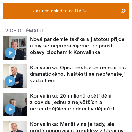
Jak nás naladíte na DABu
VÍCE O TÉMATU
Nová pandemie takřka s jistotou přijde
a my se nepřipravujeme, připouští
obavy biochemik Konvalinka
Konvalinka: Opičí neštovice nejsou nic
dramatického. Naštěstí se nepřenášejí
vzduchem
Konvalinka: 20 milionů obětí dělá
z covidu jednu z největších a
nejsmrtnějších epidemií v dějinách
Konvalinka: Menší vlna je tady, ale
určitě nesouvisí s uprchlíky z Ukrajiny