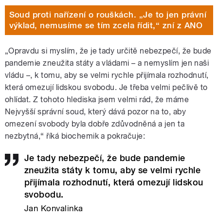
Soud proti nařízení o rouškách. „Je to jen právní
výklad, nemusíme se tím zcela řídit,“ zní z ANO
„Opravdu si myslím, že je tady určitě nebezpečí, že bude
pandemie zneužita státy a vládami – a nemyslím jen naši
vládu
–
, k tomu, aby se velmi rychle přijímala rozhodnutí,
která omezují lidskou svobodu. Je třeba velmi pečlivě to
ohlídat. Z tohoto hlediska jsem velmi rád, že máme
Nejvyšší správní soud, který dává pozor na to, aby
omezení svobody byla dobře zdůvodněná a jen ta
nezbytná,“ říká biochemik a pokračuje:
Je tady nebezpečí, že bude pandemie
zneužita státy k tomu, aby se velmi rychle
přijímala rozhodnutí, která omezují lidskou
svobodu.
Jan Konvalinka