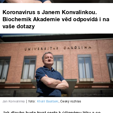
Koronavirus s Janem Konvalinkou.
Biochemik Akademie věd odpovídá i na
vaše dotazy
Jan Konvalinka
|
foto:
Khalil Baalbaki
,
Český rozhlas
Jak dlouho bude trvat cesta k účinnému léku a co