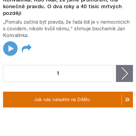
konečně pravdu. O dva roky a 40 tisíc mrtvých
později
„Pomalu začíná být pravda, že řada lidí je v nemocnicích
s covidem, nikoliv kvůli němu,“ shrnuje biochemik Jan
Konvalinka.
STRÁNKY
1
n
Jak nás naladíte na DABu