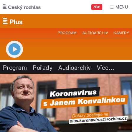
Přejít k hlavnímu obsahu
MENU
ŽIVĚ
PROGRAM
AUDIOARCHIV
KAMERY
Program
Pořady
Audioarchiv
Více
…