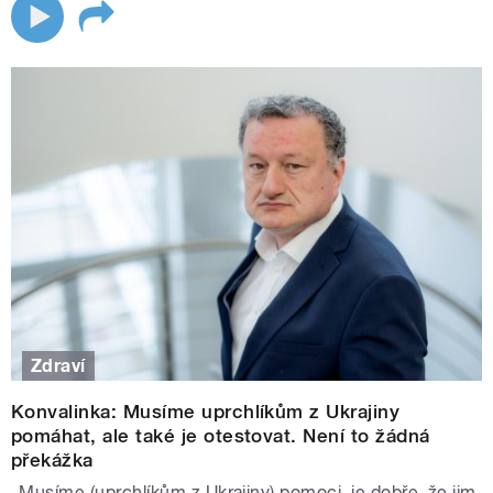
Zdraví
Konvalinka: Musíme uprchlíkům z Ukrajiny
pomáhat, ale také je otestovat. Není to žádná
překážka
„Musíme (uprchlíkům z Ukrajiny) pomoci, je dobře, že jim