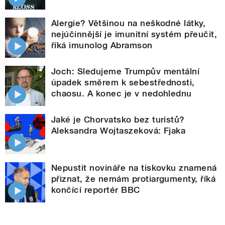
Alergie? Většinou na neškodné látky,
nejúčinnější je imunitní systém přeučit,
říká imunolog Abramson
Joch: Sledujeme Trumpův mentální
úpadek směrem k sebestřednosti,
chaosu. A konec je v nedohlednu
Jaké je Chorvatsko bez turistů?
Aleksandra Wojtaszeková: Fjaka
Nepustit novináře na tiskovku znamená
přiznat, že nemám protiargumenty, říká
končící reportér BBC