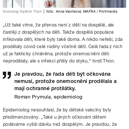
Imunolog Vojtěch Thon
|
foto:
Anna Vavríková
,
MAFRA / Profimedia
„Už také víme, že přenos není z dětí na dospělé, ale
častěji z dospělých na děti. Takže dospělá populace
infikovala děti, které byly také doma. A nikdo neřeší, zda
prodělaly covid celé rodiny včetně dětí. Celá řada z nich
už je fakticky chráněna, protože onemocnění děti
neprodělaly, ale s infekcí přišly do styku,“ tvrdí Thon.
Je pravdou, že řada dětí být očkována
nemusí, protože onemocnění prodělala a
mají ochranné protilátky.
Roman Prymula, epidemiolog
Epidemiolog nesouhlasí, že by dětské vakcíny byly
předimenzovány. „Také u jiných očkování dětem
podáváme vyšší dávku než dospělým. Je pravdou, že