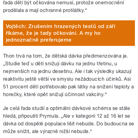
řada dětí být očkována nemusí, protože onemocnění
prodělala a mají ochranné protilátky.“
Vojtěch: Zrušením hrazených testů od září
říkáme, že je tady očkování. A my ho
jednoznačně preferujeme
Thon trvá na tom, že dětská dávka předimenzována je.
„Studie teď u dětí snižují dávku na jednu třetinu, u
nejmenších na jednu desetinu. Ale i tak výsledky ukazují
reaktivitu ještě větší ve smyslu nežádoucích účinků. Asi
51 procent dětí potřebovalo pak látky na snížení teploty a
horečky, které opět snižují účinnost vakcíny.“
Je celá řada studií a optimální dávkové schéma se stále
hledá, připouští Prymula. „Ale v kategorii 12 až 16 let se
dávka od dospělé populace lišit nebude. Do budoucna se
může snížit, ale výrazně nižší nebude.“