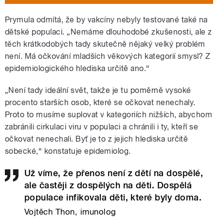
Prymula odmítá, že by vakcíny nebyly testované také na
dětské populaci. „Nemáme dlouhodobé zkušenosti, ale z
těch krátkodobých tady skutečně nějaký velký problém
není. Má očkování mladších věkových kategorií smysl? Z
epidemiologického hlediska určitě ano.“
„Není tady ideální svět, takže je tu poměrně vysoké
procento starších osob, které se očkovat nenechaly.
Proto to musíme suplovat v kategoriích nižších, abychom
zabránili cirkulaci viru v populaci a chránili i ty, kteří se
očkovat nenechali. Byť je to z jejich hlediska určitě
sobecké,“ konstatuje epidemiolog.
Už víme, že přenos není z dětí na dospělé,
ale častěji z dospělých na děti. Dospělá
populace infikovala děti, které byly doma.
Vojtěch Thon, imunolog