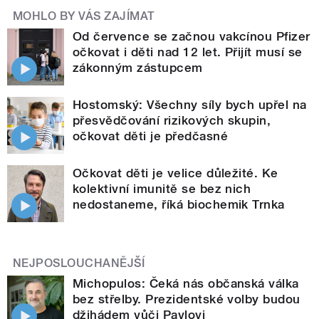
MOHLO BY VÁS ZAJÍMAT
Od července se začnou vakcínou Pfizer
očkovat i děti nad 12 let. Přijít musí se
zákonným zástupcem
Hostomský: Všechny síly bych upřel na
přesvědčování rizikových skupin,
očkovat děti je předčasné
Očkovat děti je velice důležité. Ke
kolektivní imunitě se bez nich
nedostaneme, říká biochemik Trnka
NEJPOSLOUCHANĚJŠÍ
Michopulos: Čeká nás občanská válka
bez střelby. Prezidentské volby budou
džihádem vůči Pavlovi