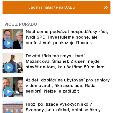
Jak nás naladíte na DABu
VÍCE Z POŘADU
Nechceme podvázat hospodářský růst,
tvrdí SPD. Investujeme hodně, ale
neefektivně, poukazuje Rusnok
Devátá třída má smysl, tvrdí
Mazancová. Šmahel: Zrušení nejde
stavět na tom, že ušetříme 50 miliard
Ať děti doplácí na ubytování pro seniory
v domovech, říká asociace. Rada
seniorů: Nelze je zadlužit
Hrozí politizace vysokých škol?
Svobody jsou základ, brání se školy.