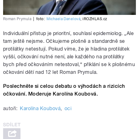
Roman Prymula
|
foto:
Michaela Danelová
,
iROZHLAS.cz
Individuální přístup je prioritní, souhlasí epidemiolog. „Ale
tam ještě nejsme. Očkujeme plošně a standardně se
protilátky netestují. Pokud víme, že je hladina protilátek
vyšší, očkování nutné není, ale každého na protilátky
bych před očkováním netestoval,“ přiklání se k plošnému
očkování dětí nad 12 let Roman Prymula.
Poslechněte si celou debatu o výhodách a rizicích
očkování. Moderuje Karolína Koubová.
autoři:
Karolína Koubová
,
oci