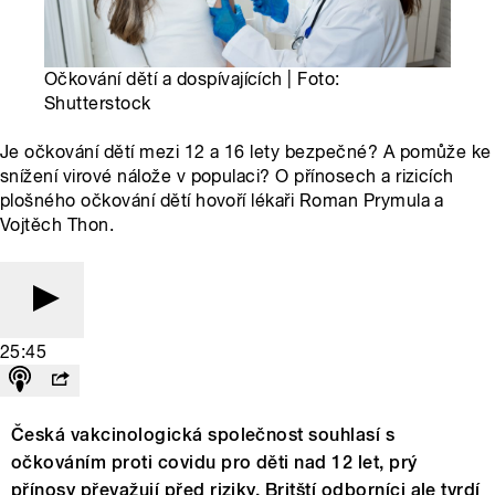
Očkování dětí a dospívajících | Foto:
Shutterstock
Je očkování dětí mezi 12 a 16 lety bezpečné? A pomůže ke
snížení virové nálože v populaci? O přínosech a rizicích
plošného očkování dětí hovoří lékaři Roman Prymula a
Vojtěch Thon.
25:45
Česká vakcinologická společnost souhlasí s
očkováním proti covidu pro děti nad 12 let, prý
přínosy převažují před riziky. Britští odborníci ale tvrdí