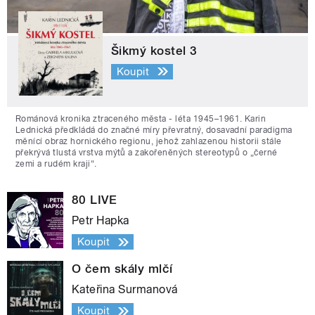
Šikmý kostel 3
Koupit
Románová kronika ztraceného města - léta 1945–1961. Karin
Lednická předkládá do značné míry převratný, dosavadní paradigma
měnící obraz hornického regionu, jehož zahlazenou historii stále
překrývá tlustá vrstva mýtů a zakořeněných stereotypů o „černé
zemi a rudém kraji“.
80 LIVE
Petr Hapka
Koupit
O čem skály mlčí
Kateřina Surmanová
Koupit