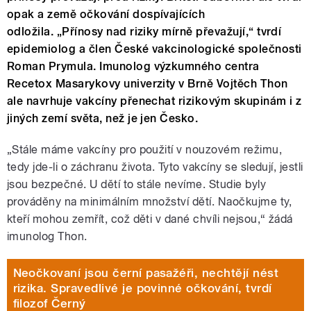
opak a země očkování dospívajících
odložila. „Přínosy nad riziky mírně převažují,“ tvrdí
epidemiolog a člen České vakcinologické společnosti
Roman Prymula. Imunolog výzkumného centra
Recetox Masarykovy univerzity v Brně Vojtěch Thon
ale navrhuje vakcíny přenechat rizikovým skupinám i z
jiných zemí světa, než je jen Česko.
„Stále máme vakcíny pro použití v nouzovém režimu,
tedy jde-li o záchranu života. Tyto vakcíny se sledují, jestli
jsou bezpečné. U dětí to stále nevíme. Studie byly
prováděny na minimálním množství dětí. Naočkujme ty,
kteří mohou zemřít, což děti v dané chvíli nejsou,“ žádá
imunolog Thon.
Neočkovaní jsou černí pasažéři, nechtějí nést
rizika. Spravedlivé je povinné očkování, tvrdí
filozof Černý