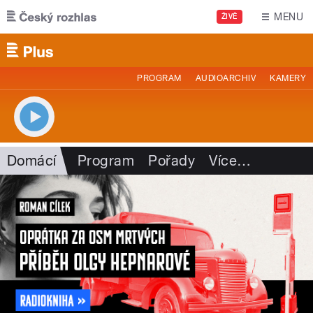
Přejít k hlavnímu obsahu
MENU
ŽIVĚ
PROGRAM
AUDIOARCHIV
KAMERY
Domácí
Program
Pořady
Více
…