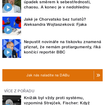
úpadek směrem k sebestřednosti,
chaosu. A konec je v nedohlednu
Jaké je Chorvatsko bez turistů?
Aleksandra Wojtaszeková: Fjaka
Nepustit novináře na tiskovku znamená
přiznat, že nemám protiargumenty, říká
končící reportér BBC
Jak nás naladíte na DABu
VÍCE Z POŘADU
Knížák byl vždy proti systému,
vzpomíná Strejček. Fischer: Když