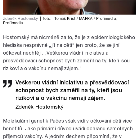
Zdeněk Hostomský
|
foto:
Tomáš Krist / MAFRA / Profimedia
,
Profimedia
Hostomský má nicméně za to, že je z epidemiologického
hlediska nesprávné „jít na děti“ jen proto, že se jiní
očkovat nechtějí. „Veškerou vládní iniciativu a
přesvědčovací schopnost bych zaměřil na ty, kteří jsou
rizikoví a o vakcínu nemají zájem.“
Veškerou vládní iniciativu a přesvědčovací
schopnost bych zaměřil na ty, kteří jsou
rizikoví a o vakcínu nemají zájem.
Zdeněk Hostomský
Molekulární genetik Pačes však vidí v očkování dětí více
benefitů. Jako primární důvod uvádí ochranu samotných
příjemců vakcíny. A jedním dechem připomíná, že v