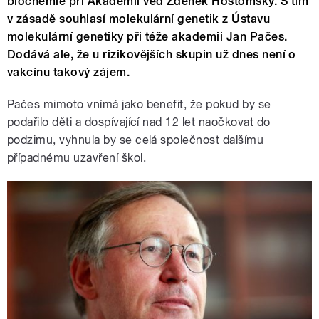
biochemie při Akademii věd Zdeněk Hostomský. S tím
v zásadě souhlasí molekulární genetik z Ústavu
molekulární genetiky při téže akademii Jan Pačes.
Dodává ale, že u rizikovějších skupin už dnes není o
vakcínu takový zájem.
Pačes mimoto vnímá jako benefit, že pokud by se
podařilo děti a dospívající nad 12 let naočkovat do
podzimu, vyhnula by se celá společnost dalšímu
případnému uzavření škol.