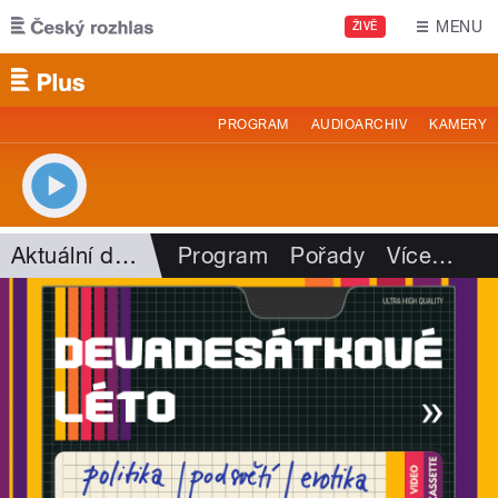
Přejít k hlavnímu obsahu
MENU
ŽIVĚ
PROGRAM
AUDIOARCHIV
KAMERY
Aktuální dění
Program
Pořady
Více
…