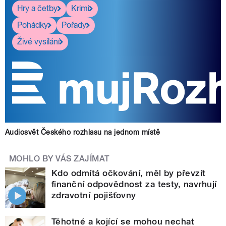
Hry a četby
Krimi
Pohádky
Pořady
Živé vysílání
Audiosvět Českého rozhlasu na jednom místě
MOHLO BY VÁS ZAJÍMAT
Kdo odmítá očkování, měl by převzít
finanční odpovědnost za testy, navrhují
zdravotní pojišťovny
Těhotné a kojící se mohou nechat