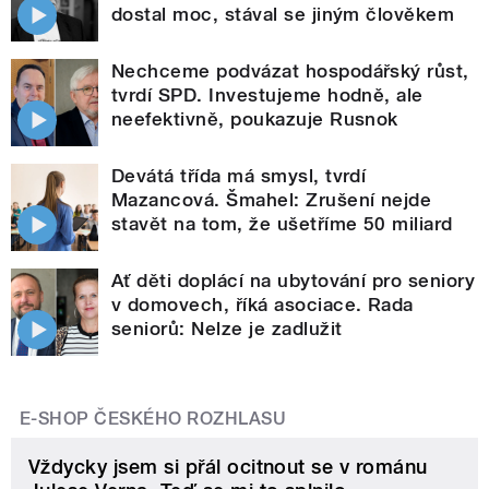
dostal moc, stával se jiným člověkem
Nechceme podvázat hospodářský růst,
tvrdí SPD. Investujeme hodně, ale
neefektivně, poukazuje Rusnok
Devátá třída má smysl, tvrdí
Mazancová. Šmahel: Zrušení nejde
stavět na tom, že ušetříme 50 miliard
Ať děti doplácí na ubytování pro seniory
v domovech, říká asociace. Rada
seniorů: Nelze je zadlužit
E-SHOP ČESKÉHO ROZHLASU
Vždycky jsem si přál ocitnout se v románu