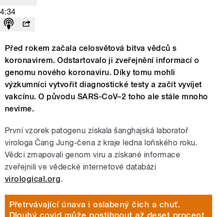
4:34
Před rokem začala celosvětová bitva vědců s
koronavirem. Odstartovalo ji zveřejnění informací o
genomu nového koronaviru. Díky tomu mohli
výzkumníci vytvořit diagnostické testy a začít vyvíjet
vakcínu. O původu SARS-CoV–2 toho ale stále mnoho
nevíme.
První vzorek patogenu získala šanghajská laboratoř
virologa Čang Jung-čena z kraje ledna loňského roku.
Vědci zmapovali genom viru a získané informace
zveřejnili ve vědecké internetové databázi
virological.org
.
Přetrvávající únava i oslabený čich a chuť.
Dlouhý covid může postihnout až deset procent