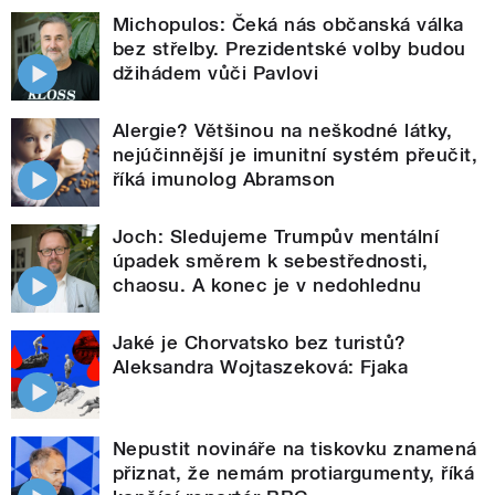
Michopulos: Čeká nás občanská válka
bez střelby. Prezidentské volby budou
džihádem vůči Pavlovi
Alergie? Většinou na neškodné látky,
nejúčinnější je imunitní systém přeučit,
říká imunolog Abramson
Joch: Sledujeme Trumpův mentální
úpadek směrem k sebestřednosti,
chaosu. A konec je v nedohlednu
Jaké je Chorvatsko bez turistů?
Aleksandra Wojtaszeková: Fjaka
Nepustit novináře na tiskovku znamená
přiznat, že nemám protiargumenty, říká