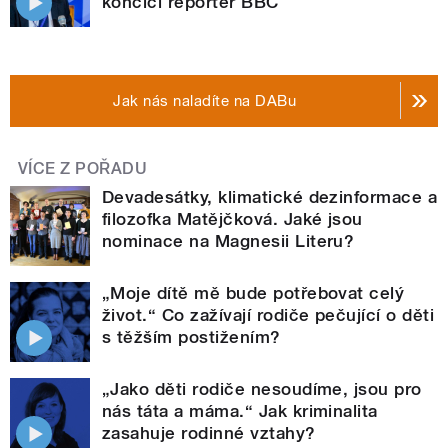
končící reportér BBC
Jak nás naladíte na DABu
VÍCE Z POŘADU
Devadesátky, klimatické dezinformace a
filozofka Matějčková. Jaké jsou
nominace na Magnesii Literu?
„Moje dítě mě bude potřebovat celý
život.“ Co zažívají rodiče pečující o děti
s těžším postižením?
„Jako děti rodiče nesoudíme, jsou pro
nás táta a máma.“ Jak kriminalita
zasahuje rodinné vztahy?