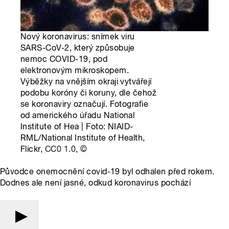
Nový koronavirus: snímek viru
SARS-CoV-2, který způsobuje
nemoc COVID-19, pod
elektronovým mikroskopem.
Výběžky na vnějším okraji vytvářejí
podobu koróny či koruny, dle čehož
se koronaviry označují. Fotografie
od amerického úřadu National
Institute of Hea | Foto: NIAID-
RML/National Institute of Health,
Flickr,
CC0 1.0
,
©
Původce onemocnění covid-19 byl odhalen před rokem.
Dodnes ale není jasné, odkud koronavirus pochází