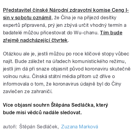
Představitel čínské Národní zdravotní komise Ceng I-
sin v sobotu oznámil
, že Čína je na přijezd desítky
expertů připravená, prý jen zbývá určit vhodný termín a
badatelé můžou přicestovat do Wu-chanu.
Tím bude
zřejmě nadcházející čtvrtek
.
Otázkou ale je, jestli můžou po roce klíčové stopy vůbec
najít. Bude záležet na úřadech komunistického režimu,
jestli jim dá při snaze objasnit původ koronaviru skutečně
volnou ruku. Čínská státní média přitom už dříve o
informovala o tom, že koronavirus údajně byl do Číny
zavlečen ze zahraničí.
Více objasní souhrn Štěpána Sedláčka, který
bude misi vědců nadále sledovat.
autoři:
Štěpán Sedláček
,
Zuzana Marková