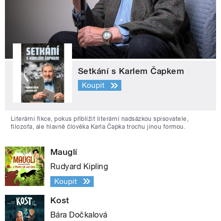
Setkání s Karlem Čapkem
Koupit
Literární fikce, pokus přiblížit literární nadsázkou spisovatele,
filozofa, ale hlavně člověka Karla Čapka trochu jinou formou.
Mauglí
Rudyard Kipling
Koupit
Kost
Bára Dočkalová