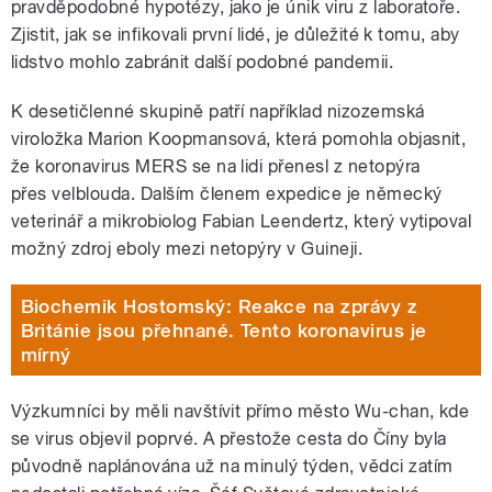
pravděpodobné hypotézy, jako je únik viru z laboratoře.
Zjistit, jak se infikovali první lidé, je důležité k tomu, aby
lidstvo mohlo zabránit další podobné pandemii.
K desetičlenné skupině patří například nizozemská
viroložka Marion Koopmansová, která pomohla objasnit,
že koronavirus MERS se na lidi přenesl z netopýra
přes velblouda. Dalším členem expedice je německý
veterinář a mikrobiolog Fabian Leendertz, který vytipoval
možný zdroj eboly mezi netopýry v Guineji.
Biochemik Hostomský: Reakce na zprávy z
Británie jsou přehnané. Tento koronavirus je
mírný
Výzkumníci by měli navštívit přímo město Wu-chan, kde
se virus objevil poprvé. A přestože cesta do Číny byla
původně naplánována už na minulý týden, vědci zatím