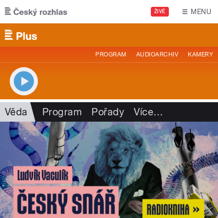
Přejít k hlavnímu obsahu
MENU
ŽIVĚ
PROGRAM
AUDIOARCHIV
KAMERY
Věda
Program
Pořady
Více
…