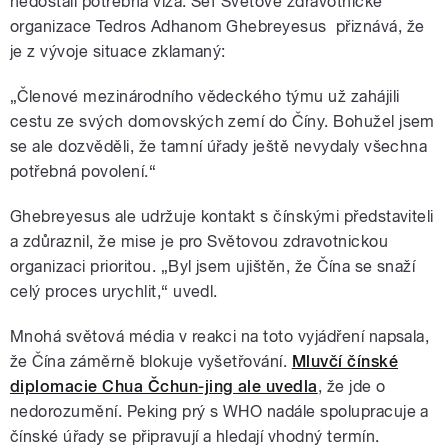
nedostali potřebná víza. Šéf Světové zdravotnické
organizace
Tedros Adhanom Ghebreyesus
přiznává, že
je z vývoje situace zklamaný:
„Členové mezinárodního vědeckého týmu už zahájili
cestu ze svých domovských zemí do Číny. Bohužel jsem
se ale dozvěděli, že tamní úřady ještě nevydaly všechna
potřebná povolení.“
Ghebreyesus
ale udržuje kontakt s čínskými představiteli
a zdůraznil, že mise je pro Světovou zdravotnickou
organizaci prioritou. „Byl jsem ujištěn, že Čína se snaží
celý proces urychlit,“ uvedl.
Mnohá světová média v reakci na toto vyjádření napsala,
že Čína záměrně blokuje vyšetřování.
Mluvčí čínské
diplomacie Chua Čchun-jing ale uvedla
, že jde o
nedorozumění. Peking prý s WHO nadále spolupracuje a
čínské úřady se připravují a hledají vhodný termín.