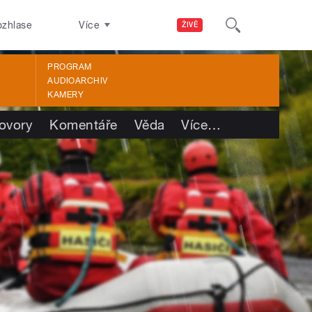
ozhlase
Více
ŽIVĚ
PROGRAM
AUDIOARCHIV
KAMERY
ovory
Komentáře
Věda
Více
…