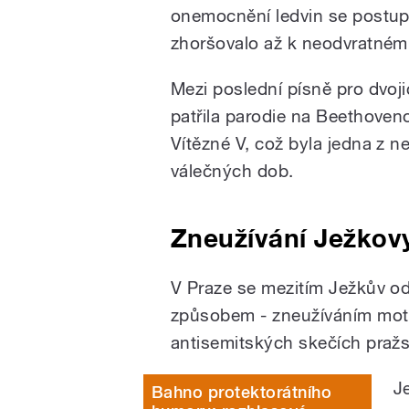
onemocnění ledvin se postu
zhoršovalo až k neodvratném
Mezi poslední písně pro dvoji
patřila parodie na Beethove
Vítězné V, což byla jedna z n
válečných dob.
Zneužívání Ježkov
V Praze se mezitím Ježkův o
způsobem - zneužíváním moti
antisemitských skečích praž
J
Bahno protektorátního