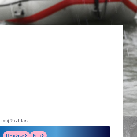
mujRozhlas
Hry a četby
Krimi