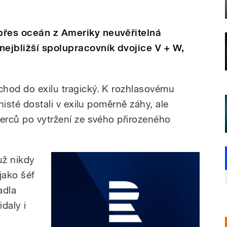
přes oceán z Ameriky neuvěřitelná
nejbližší spolupracovník dvojice V + W,
hod do exilu tragický. K rozhlasovému
onisté dostali v exilu poměrně záhy, ale
herců po vytržení ze svého přirozeného
už nikdy
 jako šéf
adla
idaly i