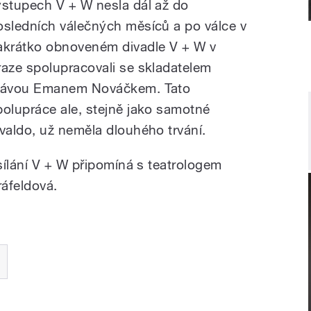
ýstupech V + W nesla dál až do
osledních válečných měsíců a po válce v
akrátko obnoveném divadle V + W v
raze spolupracovali se skladatelem
lávou Emanem Nováčkem. Tato
polupráce ale, stejně jako samotné
ivaldo, už neměla dlouhého trvání.
sílání V + W připomíná s teatrologem
áfeldová.