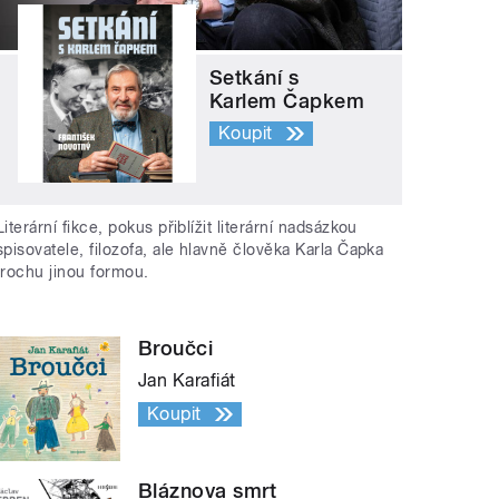
Setkání s
Karlem Čapkem
Koupit
Literární fikce, pokus přiblížit literární nadsázkou
spisovatele, filozofa, ale hlavně člověka Karla Čapka
trochu jinou formou.
Broučci
Jan Karafiát
Koupit
Bláznova smrt