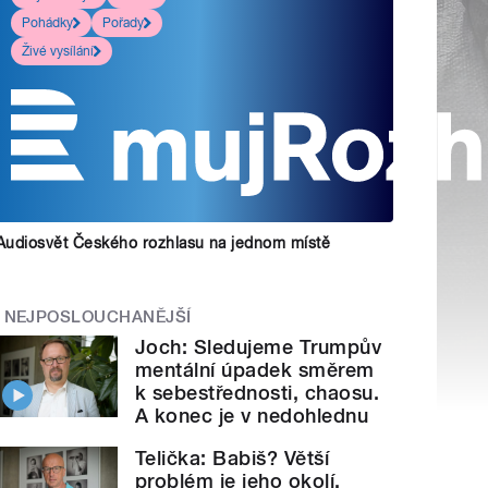
Pohádky
Pořady
Živé vysílání
Audiosvět Českého rozhlasu na jednom místě
NEJPOSLOUCHANĚJŠÍ
Joch: Sledujeme Trumpův
mentální úpadek směrem
k sebestřednosti, chaosu.
A konec je v nedohlednu
Telička: Babiš? Větší
problém je jeho okolí.