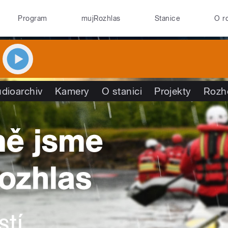
Program
mujRozhlas
Stanice
O r
dioarchiv
Kamery
O stanici
Projekty
Rozh