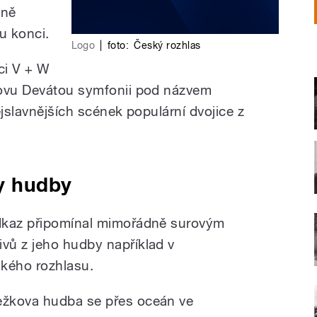
pně
u konci.
Logo
|
foto:
Český rozhlas
ci V + W
novu Devátou symfonii pod názvem
ejslavnějších scének populární dvojice z
y hudby
dkaz připomínal mimořádně surovým
vů z jeho hudby například v
ského rozhlasu.
ežkova hudba se přes oceán ve