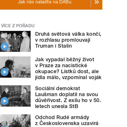
Jak nás naladíte na DABu
VÍCE Z POŘADU
Druhá světová válka končí,
v rozhlasu promlouvají
Truman i Stalin
Jak vypadal běžný život
v Praze za nacistické
okupace? Lístků dost, ale
jídla málo, vzpomínal voják
Sociální demokrat
Laušman doplatil na svou
důvěřivost. Z exilu ho v 50.
letech unesla StB
Odchod Rudé armády
z Československa uzavírá