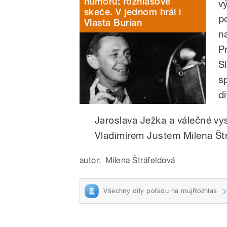
humoru: rozhlasové
v
skeče. V jednom hrál i
p
Vlasta Burian
n
P
S
s
d
Jaroslava Ježka a válečné vy
Vladimírem Justem Milena Štr
autor:
Milena Štráfeldová
Všechny díly pořadu na mujRozhlas