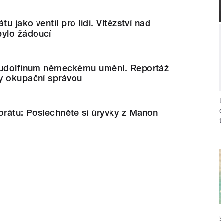
tu jako ventil pro lidi. Vítězství nad
ylo žádoucí
Rudolfinum německému umění. Reportáž
y okupační správou
orátu: Poslechněte si úryvky z Manon