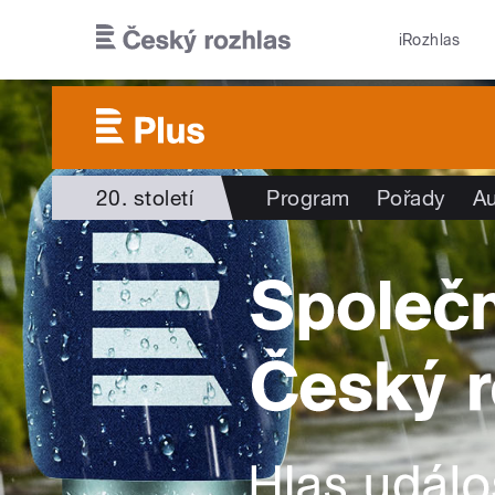
Přejít k hlavnímu obsahu
iRozhlas
20. století
Program
Pořady
Au