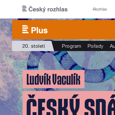
Přejít k hlavnímu obsahu
iRozhlas
20. století
Program
Pořady
Au