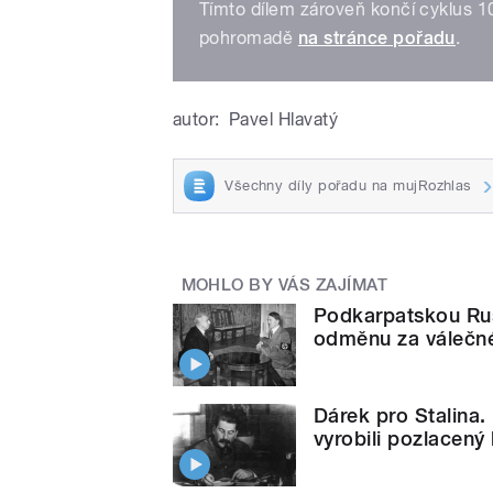
Tímto dílem zároveň končí cyklus 10
pohromadě
na stránce pořadu
.
autor:
Pavel Hlavatý
Všechny díly pořadu na mujRozhlas
MOHLO BY VÁS ZAJÍMAT
Podkarpatskou Rus
odměnu za válečné
Dárek pro Stalina.
vyrobili pozlacený