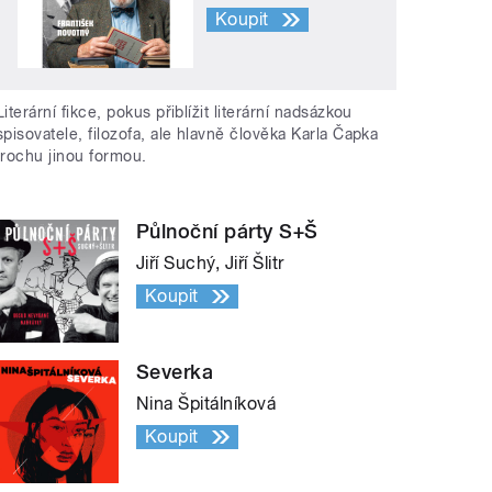
Koupit
Literární fikce, pokus přiblížit literární nadsázkou
spisovatele, filozofa, ale hlavně člověka Karla Čapka
trochu jinou formou.
Půlnoční párty S+Š
Jiří Suchý, Jiří Šlitr
Koupit
Severka
Nina Špitálníková
Koupit