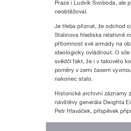
Praze i Ludvík Svoboda, ale 
neobtěžoval.
Je třeba přiznat, že odchod
Stalinova hlediska relativně ri
přítomnost své armády na obs
ideologicky ovládnout. O sí
svědčí fakt, že i v takovéto 
poměry v zemi časem vyvinou
nakonec stalo.
Historické archivní záznamy 
návštěvy generála Dwighta E
Petr Hlaváček, příspěvek připr