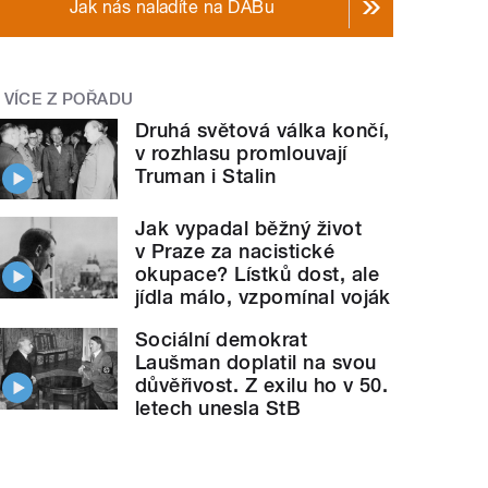
Jak nás naladíte na DABu
VÍCE Z POŘADU
Druhá světová válka končí,
v rozhlasu promlouvají
Truman i Stalin
Jak vypadal běžný život
v Praze za nacistické
okupace? Lístků dost, ale
jídla málo, vzpomínal voják
Sociální demokrat
Laušman doplatil na svou
důvěřivost. Z exilu ho v 50.
letech unesla StB