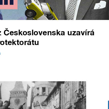
 Československa uzavírá
rotektorátu
u