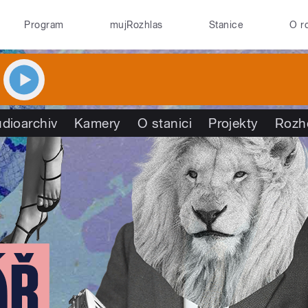
Program
mujRozhlas
Stanice
O r
dioarchiv
Kamery
O stanici
Projekty
Rozh