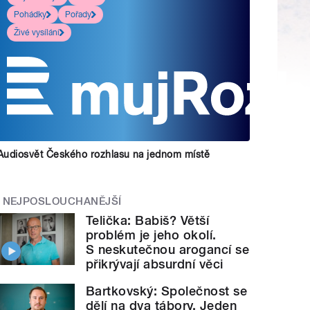
Pohádky
Pořady
Živé vysílání
Audiosvět Českého rozhlasu na jednom místě
NEJPOSLOUCHANĚJŠÍ
Telička: Babiš? Větší
problém je jeho okolí.
S neskutečnou arogancí se
přikrývají absurdní věci
Bartkovský: Společnost se
dělí na dva tábory. Jeden