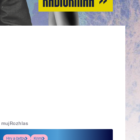
mujRozhlas
Hry a četby
Krimi