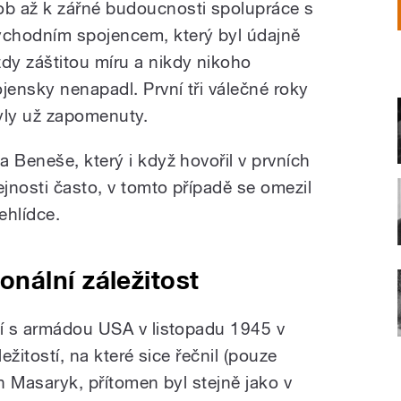
ob až k zářné budoucnosti spolupráce s
ýchodním spojencem, který byl údajně
ždy záštitou míru a nikdy nikoho
ojensky nenapadl. První tři válečné roky
yly už zapomenuty.
 Beneše, který i když hovořil v prvních
jnosti často, v tomto případě se omezil
ehlídce.
nální záležitost
ní s armádou USA v listopadu 1945 v
ežitostí, na které sice řečnil (pouze
an Masaryk, přítomen byl stejně jako v