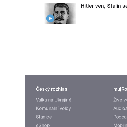
Hitler ven, Stalin 
Český rozhlas
mujRo
Válka na Ukrajině
Živé v
Komunální volby
Audioa
Stanice
Podca
eShop
Mobiln