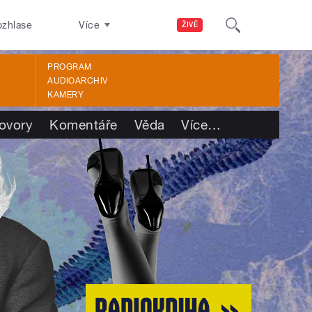
ozhlase
Více
ŽIVĚ
PROGRAM
AUDIOARCHIV
KAMERY
ovory
Komentáře
Věda
Více
…