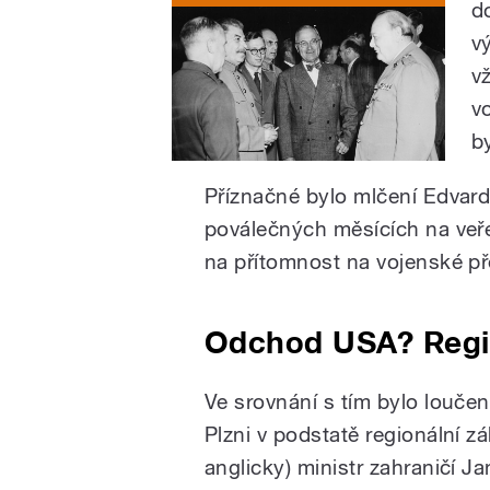
d
v
v
v
b
Příznačné bylo mlčení Edvarda
poválečných měsících na veře
na přítomnost na vojenské př
Odchod USA? Regio
Ve srovnání s tím bylo louče
Plzni v podstatě regionální zál
anglicky) ministr zahraničí J