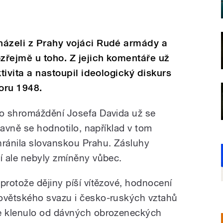
házeli z Prahy vojáci Rudé armády a
ozřejmě u toho. Z jejich komentáře už
ktivita a nastoupil ideologický diskurs
oru 1948.
o shromáždění Josefa Davida už se
lavně se hodnotilo, například v tom
ránila slovanskou Prahu. Zásluhy
í ale nebyly zmíněny vůbec.
 protože dějiny píší vítězové, hodnocení
ovětského svazu i česko-ruských vztahů
e klenulo od dávných obrozeneckých