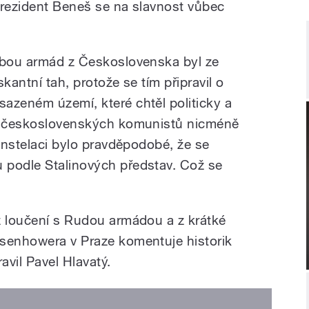
prezident Beneš se na slavnost vůbec
 obou armád z Československa byl ze
skantní tah, protože se tím připravil o
azeném území, které chtěl politicky a
le československých komunistů nicméně
konstelaci bylo pravděpodobé, že se
 podle Stalinových představ. Což se
z loučení s Rudou armádou a z krátké
isenhowera v Praze komentuje historik
avil Pavel Hlavatý.