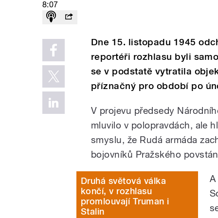
8:07
Dne 15. listopadu 1945 odc
reportéři rozhlasu byli sam
se v podstatě vytratila obje
příznačný pro období po ún
V projevu předsedy Národníh
mluvilo v polopravdách, ale h
smyslu, že Rudá armáda zach
bojovníků Pražského povstán
A
Druhá světová válka
končí, v rozhlasu
S
promlouvají Truman i
s
Stalin