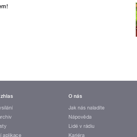
sem!
zhlas
O nás
ysílání
Jak nás naladíte
rchiv
Nápověda
sty
Lidé v rádiu
í aplikace
Kariéra