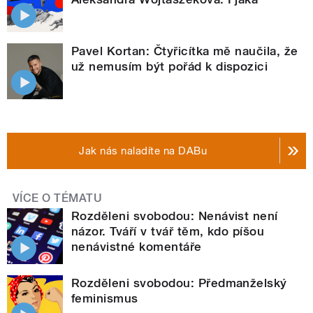
Pavel Kortan: Čtyřicítka mě naučila, že
už nemusím být pořád k dispozici
Jak nás naladíte na DABu
VÍCE O TÉMATU
Rozděleni svobodou: Nenávist není
názor. Tváří v tvář těm, kdo píšou
nenávistné komentáře
Rozděleni svobodou: Předmanželský
feminismus