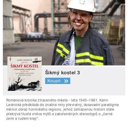
Šikmý kostel 3
Koupit
Románová kronika ztraceného města - léta 1945–1961. Karin
Lednická předkládá do značné míry převratný, dosavadní paradigma
měnící obraz hornického regionu, jehož zahlazenou historii stále
překrývá tlustá vrstva mýtů a zakořeněných stereotypů o „černé
zemi a rudém kraji“.