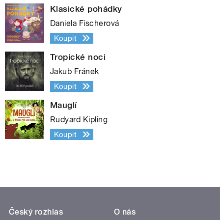
Klasické pohádky
Daniela Fischerová
Koupit
Tropické noci
Jakub Fránek
Koupit
Mauglí
Rudyard Kipling
Koupit
Český rozhlas
O nás