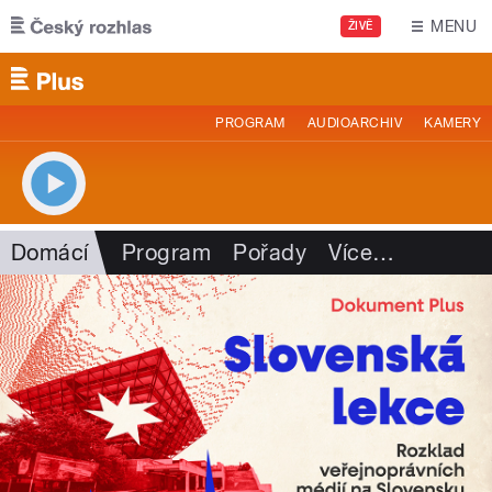
Přejít k hlavnímu obsahu
MENU
ŽIVĚ
PROGRAM
AUDIOARCHIV
KAMERY
Domácí
Program
Pořady
Více
…