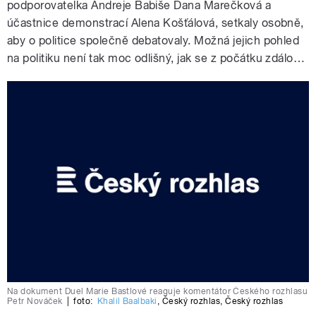
podporovatelka Andreje Babiše Dana Marečková a
účastnice demonstrací Alena Košťálová, setkaly osobně,
aby o politice společně debatovaly. Možná jejich pohled
na politiku není tak moc odlišný, jak se z počátku zdálo…
Na dokument Duel Marie Bastlové reaguje komentátor Českého rozhlasu
Petr Nováček
|
foto:
Khalil Baalbaki
,
Český rozhlas
,
Český rozhlas