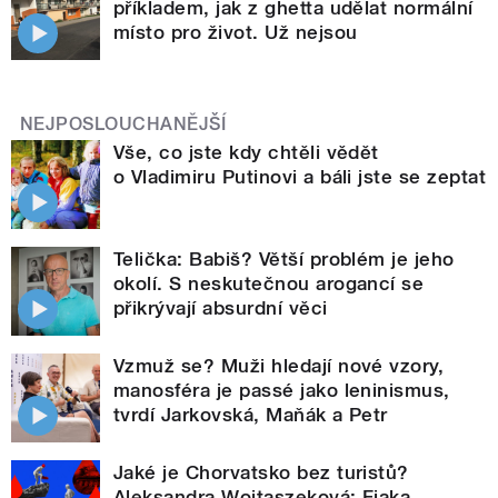
příkladem, jak z ghetta udělat normální
místo pro život. Už nejsou
NEJPOSLOUCHANĚJŠÍ
Vše, co jste kdy chtěli vědět
o Vladimiru Putinovi a báli jste se zeptat
Telička: Babiš? Větší problém je jeho
okolí. S neskutečnou arogancí se
přikrývají absurdní věci
Vzmuž se? Muži hledají nové vzory,
manosféra je passé jako leninismus,
tvrdí Jarkovská, Maňák a Petr
Jaké je Chorvatsko bez turistů?
Aleksandra Wojtaszeková: Fjaka