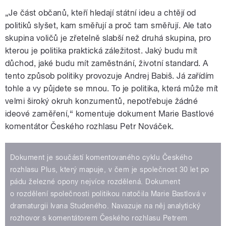
„Je část občanů, kteří hledají státní ideu a chtějí od
politiků slyšet, kam směřují a proč tam směřují. Ale tato
skupina voličů je zřetelně slabší než druhá skupina, pro
kterou je politika praktická záležitost. Jaký budu mít
důchod, jaké budu mít zaměstnání, životní standard. A
tento způsob politiky provozuje Andrej Babiš. Já zařídím
tohle a vy půjdete se mnou. To je politika, která může mít
velmi široký okruh konzumentů, nepotřebuje žádné
ideové zaměření,“ komentuje dokument Marie Bastlové
komentátor Českého rozhlasu Petr Nováček.
Dokument je součástí komentovaného cyklu Českého
rozhlasu Plus, který mapuje, v čem je společnost 30 let po
pádu železné opony nejvíce rozdělená. Dokument
o rozdělení společnosti politikou natočila Marie Bastlová v
dramaturgii Ivana Studeného. Navazuje na něj analytický
rozhovor s komentátorem Českého rozhlasu Petrem