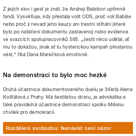
Z jejích slov i gest je znát, že Andreji Babišovi upřímně
fandí. Vysvětluje, kdy přestala volit ODS, proč volí Babiše
nebo proč jí nevadí jeho kauzy ani trestní stíhání (které
bylo po natáčení dokumentu zastaveno) nebo evidence
ve svazcích spolupracovníků StB. „Jestli něco udělal, ať
mu to dokážou, jinak ať tu hysterickou kampaň přestanou
vést,“ říká Dana Marečková emotivně.
Na demonstraci to bylo moc hezké
Druhá účastnice dokumentovaného duelu je 34letá Alena
Košťálová z Prahy. Má šestiletou dceru, je advokátka a
také pravidelná účastnice demonstrací spolku Milionu
chvilek pro demokracii.
Rozděleni svobodou: Nenávist není názor