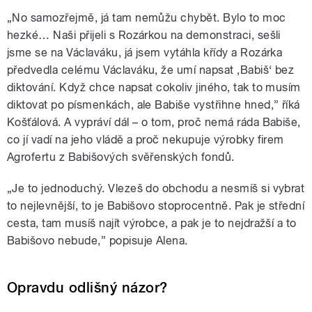
„No samozřejmě, já tam nemůžu chybět. Bylo to moc
hezké… Naši přijeli s Rozárkou na demonstraci, sešli
jsme se na Václaváku, já jsem vytáhla křídy a Rozárka
předvedla celému Václaváku, že umí napsat ‚Babiš‘ bez
diktování. Když chce napsat cokoliv jiného, tak to musím
diktovat po písmenkách, ale Babiše vystřihne hned,” říká
Košťálová. A vypráví dál – o tom, proč nemá ráda Babiše,
co jí vadí na jeho vládě a proč nekupuje výrobky firem
Agrofertu z Babišových svěřenských fondů.
„Je to jednoduchý. Vlezeš do obchodu a nesmíš si vybrat
to nejlevnější, to je Babišovo stoprocentně. Pak je střední
cesta, tam musíš najít výrobce, a pak je to nejdražší a to
Babišovo nebude,” popisuje Alena.
Opravdu odlišný názor?