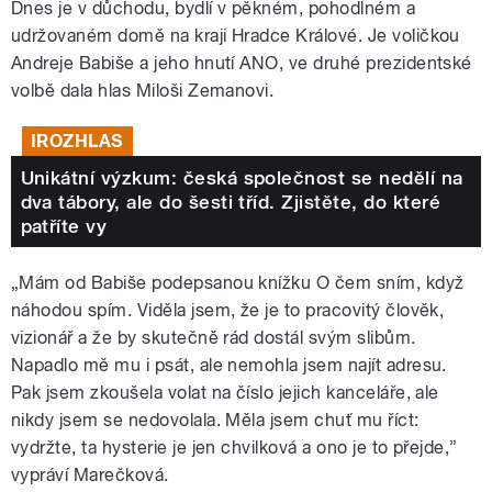
Dnes je v důchodu, bydlí v pěkném, pohodlném a
udržovaném domě na kraji Hradce Králové. Je voličkou
Andreje Babiše a jeho hnutí ANO, ve druhé prezidentské
volbě dala hlas Miloši Zemanovi.
IROZHLAS
Unikátní výzkum: česká společnost se nedělí na
dva tábory, ale do šesti tříd. Zjistěte, do které
patříte vy
„Mám od Babiše podepsanou knížku O čem sním, když
náhodou spím. Viděla jsem, že je to pracovitý člověk,
vizionář a že by skutečně rád dostál svým slibům.
Napadlo mě mu i psát, ale nemohla jsem najít adresu.
Pak jsem zkoušela volat na číslo jejich kanceláře, ale
nikdy jsem se nedovolala. Měla jsem chuť mu říct:
vydržte, ta hysterie je jen chvilková a ono je to přejde,”
vypráví Marečková.