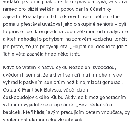
vodáků, jak tomu jinak přes léto zpravidla bývá, vytvořila
rámec pro bližší setkání a popovídání s účastníky
zájezdu. Poznal jsem lidi, o kterých jsem během dne
pomalu přestával uvažovat jako o skupině seniorů – byli
tu prostě lidé, kteří jezdí na vodu většinou od mladých let
a kteří nehodlají s pohybem na zdravém vzduchu končit
jen proto, že jim přibývají léta. „Hejbat se, dokud to jde.“
Tahle věta zazněla hned několikrát.
Když se vrátím k názvu cyklu Rozděleni svobodou,
uvědomil jsem si, že aktivní senioři mají mnohem více
výhrad k pasivním seniorům než k nejmladší generaci.
Ostatně František Batysta, vůdčí duch
českobudějovického Klubu Aktiv, se k mezigeneračním
vztahům vyjádřil zcela lapidárně: „Bez dědečků a
babiček, kteří hlídají svým pracujícím dětem vnoučata, by
společnost ekonomicky zkolabovala.“