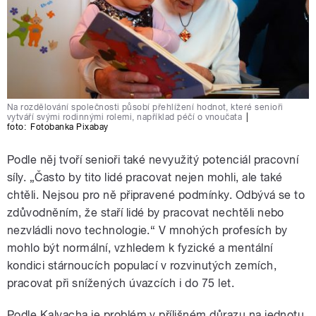
Na rozdělování společnosti působí přehlížení hodnot, které senioři
vytváří svými rodinnými rolemi, například péčí o vnoučata
|
foto:
Fotobanka Pixabay
Podle něj tvoří senioři také nevyužitý potenciál pracovní
síly. „Často by tito lidé pracovat nejen mohli, ale také
chtěli. Nejsou pro ně připravené podmínky. Odbývá se to
zdůvodněním, že staří lidé by pracovat nechtěli nebo
nezvládli novo technologie.“ V mnohých profesích by
mohlo být normální, vzhledem k fyzické a mentální
kondici stárnoucích populací v rozvinutých zemích,
pracovat při snížených úvazcích i do 75 let.
Podle Kalvacha je problém v přílišném důrazu na jednotu