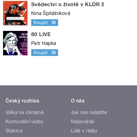
Svědectví o životě v KLDR 2
Nina Špitálníková
Koupit
80 LIVE
Petr Hapka
Koupit
Český rozhlas
O nás
Válka na Ukrajině
Jak nás naladíte
Komunální volby
Nápověda
Stanice
Lidé v rádiu