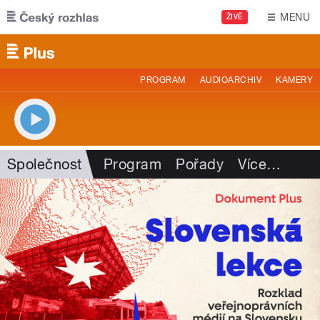
Přejít k hlavnímu obsahu
MENU
ŽIVĚ
PROGRAM
AUDIOARCHIV
KAMERY
Společnost
Program
Pořady
Více
…