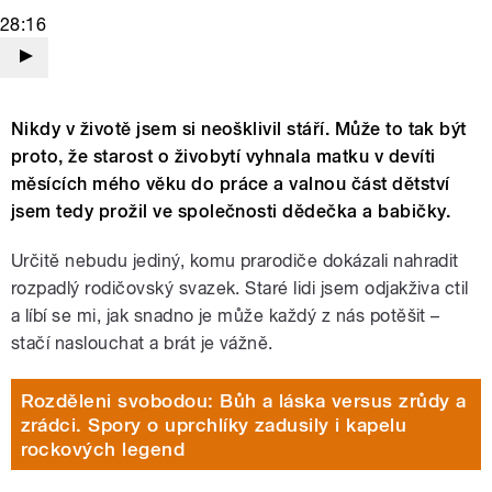
28:16
Nikdy v životě jsem si neošklivil stáří. Může to tak být
proto, že starost o živobytí vyhnala matku v devíti
měsících mého věku do práce a valnou část dětství
jsem tedy prožil ve společnosti dědečka a babičky.
Určitě nebudu jediný, komu prarodiče dokázali nahradit
rozpadlý rodičovský svazek. Staré lidi jsem odjakživa ctil
a líbí se mi, jak snadno je může každý z nás potěšit –
stačí naslouchat a brát je vážně.
Rozděleni svobodou: Bůh a láska versus zrůdy a
zrádci. Spory o uprchlíky zadusily i kapelu
rockových legend