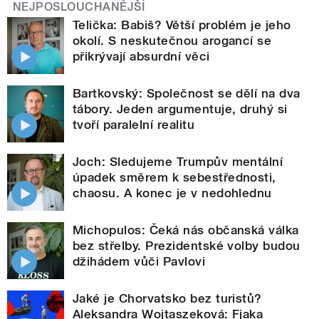
NEJPOSLOUCHANĚJŠÍ
Telička: Babiš? Větší problém je jeho
okolí. S neskutečnou arogancí se
přikrývají absurdní věci
Bartkovský: Společnost se dělí na dva
tábory. Jeden argumentuje, druhý si
tvoří paralelní realitu
Joch: Sledujeme Trumpův mentální
úpadek směrem k sebestřednosti,
chaosu. A konec je v nedohlednu
Michopulos: Čeká nás občanská válka
bez střelby. Prezidentské volby budou
džihádem vůči Pavlovi
Jaké je Chorvatsko bez turistů?
Aleksandra Wojtaszeková: Fjaka