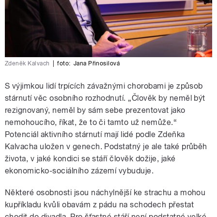
Zdeněk Kalvach
|
foto:
Jana Přinosilová
S výjimkou lidí trpících závažnými chorobami je způsob
stárnutí věc osobního rozhodnutí. „Člověk by neměl být
rezignovaný, neměl by sám sebe prezentovat jako
nemohoucího, říkat, že to či tamto už nemůže.
“
Potenciál aktivního stárnutí mají lidé podle Zdeňka
Kalvacha uložen v genech. Podstatný je ale také průběh
života, v jaké kondici se stáří člověk dožije, jaké
ekonomicko-sociálního zázemí vybuduje.
Některé osobnosti jsou náchylnější ke strachu a mohou
kupříkladu kvůli obavám z pádu na schodech přestat
chodit do divadla. Pro šťastné stáří není podstatné velké