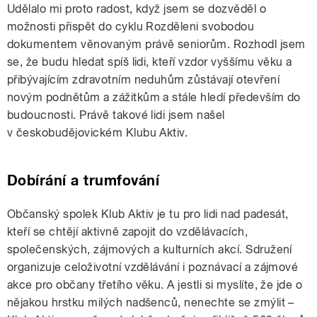
Udělalo mi proto radost, když jsem se dozvěděl o
možnosti přispět do cyklu Rozděleni svobodou
dokumentem věnovaným právě seniorům. Rozhodl jsem
se, že budu hledat spíš lidi, kteří vzdor vyššímu věku a
přibývajícím zdravotním neduhům zůstávají otevření
novým podnětům a zážitkům a stále hledí především do
budoucnosti. Právě takové lidi jsem našel
v českobudějovickém Klubu Aktiv.
Dobírání a trumfování
Občanský spolek Klub Aktiv je tu pro lidi nad padesát,
kteří se chtějí aktivně zapojit do vzdělávacích,
společenských, zájmových a kulturních akcí. Sdružení
organizuje celoživotní vzdělávání i poznávací a zájmové
akce pro občany třetího věku. A jestli si myslíte, že jde o
nějakou hrstku milých nadšenců, nenechte se zmýlit –