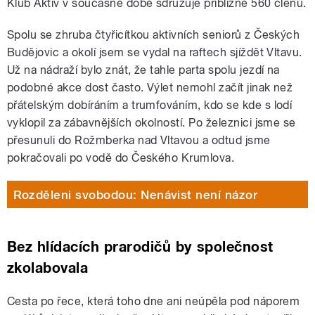
Klub Aktiv v současné době sdružuje přibližně 560 členů.
Spolu se zhruba čtyřicítkou aktivních seniorů z Českých
Budějovic a okolí jsem se vydal na raftech sjíždět Vltavu.
Už na nádraží bylo znát, že tahle parta spolu jezdí na
podobné akce dost často. Výlet nemohl začít jinak než
přátelským dobíráním a trumfováním, kdo se kde s lodí
vyklopil za zábavnějších okolností. Po železnici jsme se
přesunuli do Rožmberka nad Vltavou a odtud jsme
pokračovali po vodě do Českého Krumlova.
Rozděleni svobodou: Nenávist není názor
Bez hlídacích prarodičů by společnost
zkolabovala
Cesta po řece, která toho dne ani neúpěla pod náporem