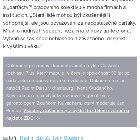
a „parťáctví“ pracovního kolektivu v mnoha firmách a
institucích. „Starší lidé mohou být zkušenější i
schopnější, ale jsou považováni za nedostatečné parťáky.
Mluví o nudných věcech, nezajímá je nový tip telefonu.
Vytváří se tak něco neblahého a závažného, despekt
k vyššímu věku.“
Dokument je součástí komentovaného cyklu Českého
rozhlasu Plus, který mapuje, v čem je společnost 30 let po
pádu železné opony nejvíce rozdělená. Dokument o stáří
natočil Radim Bártů v dramaturgii Ivana Studeného.
Navazuje na něj analytický rozhovor s geriatrem a
gerontologem Zdeňkem Kalvachem, který moderuje Jan
Bumba.
Všechny dokumenty z cyklu Rozděleni svobodou
najdete ZDE >>
autoři:
Radim Bártů
,
Ivan Studený