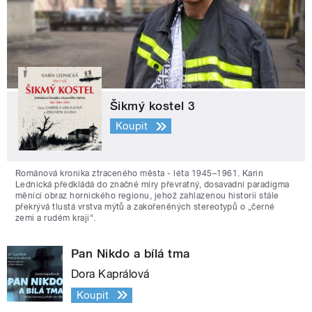
Šikmý kostel 3
Koupit
Románová kronika ztraceného města - léta 1945–1961. Karin
Lednická předkládá do značné míry převratný, dosavadní paradigma
měnící obraz hornického regionu, jehož zahlazenou historii stále
překrývá tlustá vrstva mýtů a zakořeněných stereotypů o „černé
zemi a rudém kraji“.
Pan Nikdo a bílá tma
Dora Kaprálová
Koupit