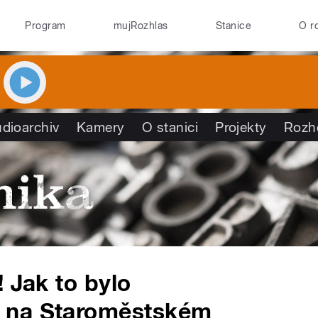
Program
mujRozhlas
Stanice
O r
dioarchiv
Kamery
O stanici
Projekty
Rozh
 Jak to bylo
 na Staroměstském