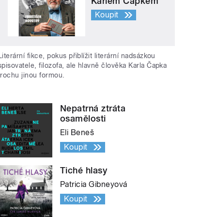
Karlem Čapkem
Koupit
Literární fikce, pokus přiblížit literární nadsázkou
spisovatele, filozofa, ale hlavně člověka Karla Čapka
trochu jinou formou.
Nepatrná ztráta
osamělosti
Eli Beneš
Koupit
Tiché hlasy
Patricia Gibneyová
Koupit