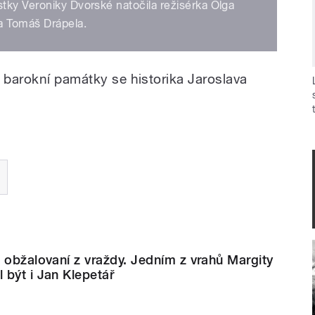
tky Veroniky Dvorské natočila režisérka Olga
a Tomáš Drápela.
o barokní památky se historika Jaroslava
 obžalovaní z vraždy. Jedním z vrahů Margity
být i Jan Klepetář