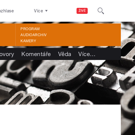
ozhlase
Více
ŽIVĚ
PROGRAM
AUDIOARCHIV
KAMERY
ovory
Komentáře
Věda
Více
…