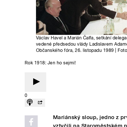
Václav Havel a Marián Čalfa, setkání del
vedené předsedou vlády Ladislavem Adamce
Občanského fóra, 26. listopadu 1989 | Fot
Rok 1918: Jen ho sejmi!
0
Mariánský sloup, jedno z pr
vztyčili na Staroměstském n