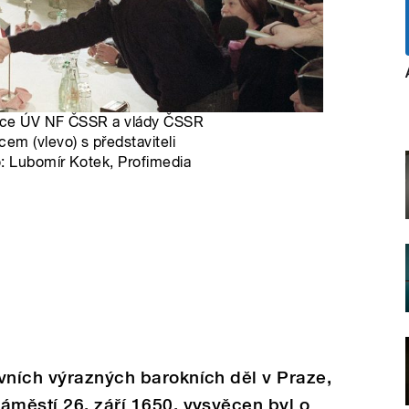
egace ÚV NF ČSSR a vlády ČSSR
m (vlevo) s představiteli
o: Lubomír Kotek, Profimedia
vních výrazných barokních děl v Praze,
áměstí 26. září 1650, vysvěcen byl o