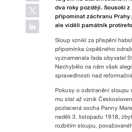
dva roky později. Sousoší z
připomínat záchranu Prahy p
ale viděli památník protire
Sloup vznikl za přispění habs
připomínka úspěšného odraže
vyznamenala řada obyvatel S
Nechybělo na něm však alegor
spravedlnosti nad reformační
Pokusy o odstranění sloupu s
mu stal až vznik Českosloven
pozlacená socha Panny Marie
neděli 3. listopadu 1918, zby
rozbitím sloupu, považovanéh