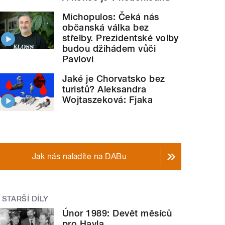
Michopulos: Čeká nás
občanská válka bez
střelby. Prezidentské volby
budou džihádem vůči
Pavlovi
Jaké je Chorvatsko bez
turistů? Aleksandra
Wojtaszeková: Fjaka
Jak nás naladíte na DABu
STARŠÍ DÍLY
Únor 1989: Devět měsíců
pro Havla