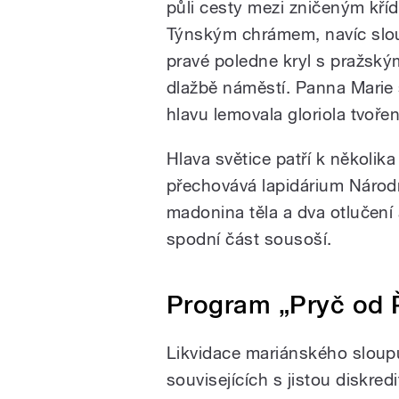
půli cesty mezi zničeným kř
Týnským chrámem, navíc slou
pravé poledne kryl s pražsk
dlažbě náměstí. Panna Marie s
hlavu lemovala gloriola tvoře
Hlava světice patří k několi
přechovává lapidárium Národn
madonina těla a dva otlučení 
spodní část sousoší.
Program „Pryč od 
Likvidace mariánského sloupu
souvisejících s jistou diskre