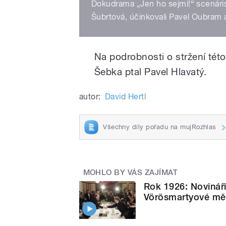
Dokudrama „Jen ho sejmi!“ scenáris
Šubrtová, účinkovali Pavel Oubram 
Na podrobnosti o stržení tét
Šebka ptal Pavel Hlavatý.
autor:
David Hertl
Všechny díly pořadu na mujRozhlas
MOHLO BY VÁS ZAJÍMAT
Rok 1926: Novináři
Vörösmartyové měl 