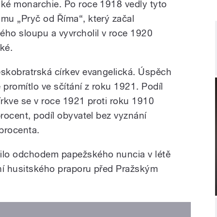
ské monarchie. Po roce 1918 vedly tyto
amu „Pryč od Říma“, který začal
ho sloupu a vyvrcholil v roce 1920
ké.
eskobratrská církev evangelická. Úspěch
e promítlo ve sčítání z roku 1921. Podíl
írkve se v roce 1921 proti roku 1910
procent, podíl obyvatel bez vyznání
 procenta.
lilo odchodem papežského nuncia v létě
ní husitského praporu před Pražským