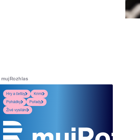
mujRozhlas
Hry a četby
Krimi
Pohádky
Pořady
Živé vysílání