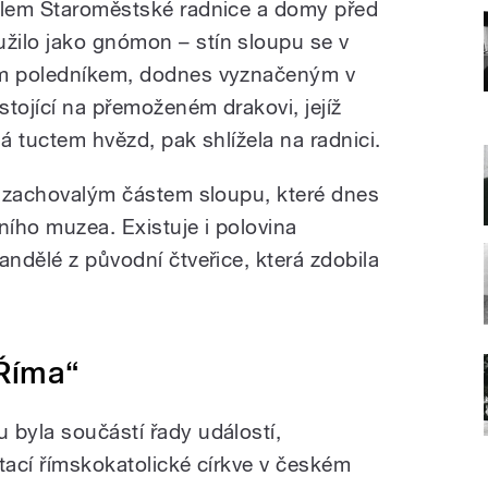
ídlem Staroměstské radnice a domy před
žilo jako gnómon – stín sloupu se v
ým poledníkem, dodnes vyznačeným v
tojící na přemoženém drakovi, jejíž
ná tuctem hvězd, pak shlížela na radnici.
ka zachovalým částem sloupu, které dnes
ího muzea. Existuje i polovina
andělé z původní čtveřice, která zdobila
Říma“
 byla součástí řady událostí,
ditací římskokatolické církve v českém