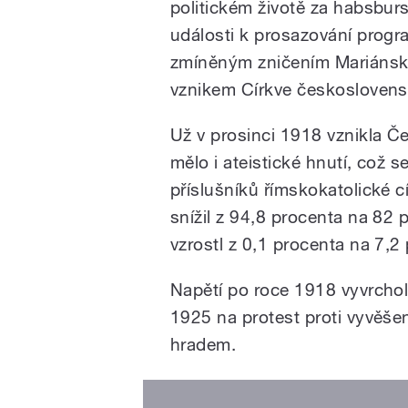
politickém životě za habsbur
události k prosazování progr
zmíněným zničením Mariánské
vznikem Církve českoslovens
Už v prosinci 1918 vznikla Č
mělo i ateistické hnutí, což s
příslušníků římskokatolické c
snížil z 94,8 procenta na 82 
vzrostl z 0,1 procenta na 7,2
Napětí po roce 1918 vyvrcho
1925 na protest proti vyvěše
hradem.