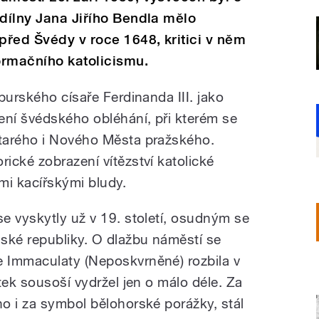
 dílny Jana Jiřího Bendla mělo
řed Švédy v roce 1648, kritici v něm
formačního katolicismu.
burského císaře Ferdinanda III. jako
ní švédského obléhání, při kterém se
tarého i Nového Města pražského.
ické zobrazení vítězství katolické
mi kacířskými bludy.
e vyskytly už v 19. století, osudným se
ské republiky. O dlažbu náměstí se
 Immaculaty (Neposkvrněné) rozbila v
tek sousoší vydržel jen o málo déle. Za
o i za symbol bělohorské porážky, stál