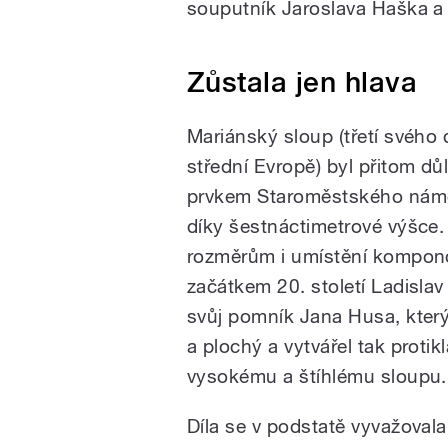
souputník Jaroslava Haška a 
Zůstala jen hlava
Mariánský sloup (třetí svého
střední Evropě) byl přitom dů
prvkem Staroměstského námě
díky šestnáctimetrové výšce.
rozměrům i umístění kompon
začátkem 20. století Ladisla
svůj pomník Jana Husa, který
a plochý a vytvářel tak protik
vysokému a štíhlému sloupu.
Díla se v podstatě vyvažovala 