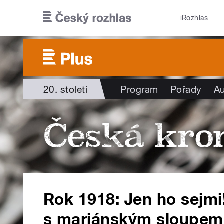
Přejít k hlavnímu obsahu
iRozhlas
20. století
Program
Pořady
Au
Rok 1918: Jen ho sejmi!
s mariánským sloupem