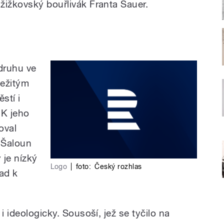
žižkovský bouřlivák Franta Sauer.
 druhu ve
ležitým
stí i
 K jeho
oval
v Šaloun
 je nízký
Logo
|
foto:
Český rozhlas
lad k
i ideologicky. Sousoší, jež se tyčilo na