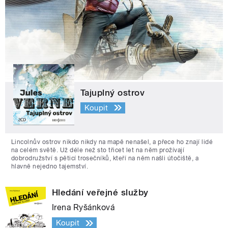
Tajuplný ostrov
Koupit
Lincolnův ostrov nikdo nikdy na mapě nenašel, a přece ho znají lidé
na celém světě. Už déle než sto třicet let na něm prožívají
dobrodružství s pěticí trosečníků, kteří na něm našli útočiště, a
hlavně nejedno tajemství.
Hledání veřejné služby
Irena Ryšánková
Koupit