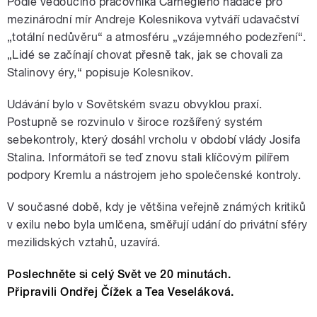
Podle vedoucího pracovníka Carnegieho nadace pro
mezinárodní mír Andreje Kolesnikova vytváří udavačství
„totální nedůvěru“ a atmosféru „vzájemného podezření“.
„Lidé se začínají chovat přesně tak, jak se chovali za
Stalinovy éry,“ popisuje Kolesnikov.
Udávání bylo v Sovětském svazu obvyklou praxí.
Postupně se rozvinulo v široce rozšířený systém
sebekontroly, který dosáhl vrcholu v období vlády Josifa
Stalina. Informátoři se teď znovu stali klíčovým pilířem
podpory Kremlu a nástrojem jeho společenské kontroly.
V současné době, kdy je většina veřejně známých kritiků
v exilu nebo byla umlčena, směřují udání do privátní sféry
mezilidských vztahů, uzavírá.
Poslechněte si celý Svět ve 20 minutách.
Připravili Ondřej Čížek a Tea Veseláková.