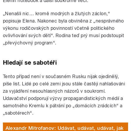
Elenin notebook a další soukromé věci.
„Nenašli nic… kromě modrých a žlutých záclon,“
popisuje Elena. Nakonec byla obviněna z „nesprávného
výkonu rodičovských povinností včetně politického
ovlivňování svých dětí“. Rodina teď prý musí podstoupit
„převýchovný program“.
Hledají se sabotéři
Tento případ není v současném Rusku nijak ojedinělý,
píše list. Lidé po celé zemi jsou stále častěji nahlašováni
za vyjádření nesouhlasných názorů v soukromí.
Udavačství podporují výzvy propagandistických médií a
samotného Kremlu k pátrání po „domácích zrádcích“ a
„sabotérech“.
Alexandr Mitrofanov: Udávat, udávat, udávat, jak