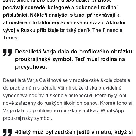
podávají sousedé, kolegové a dokonce i rodinní
příslušníci. Někteří analytici situaci přirovnávají k
atmosféře z totalitní éry Sovětského svazu. Aktuální
vývoj v Rusku přibližuje
britský deník The Financial
Times
.
Desetiletá Varja dala do profilového obrázku
proukrajinský symbol. Teď musí rodina na
převýchovu.
Desetiletá Varja Galkinová se v moskevské škole dostala
do problémům s učiteli. Všimli si, že dívka pravidelně
vynechává hodiny ruského vlastenectví, které byly loni
nově zařazeny do ruských školních osnov. Kromě toho si
Varja dala do profilového obrázku v aplikaci WhatsApp
proukrajinský symbol.
40letý muž byl zadržen ještě v metru, když si