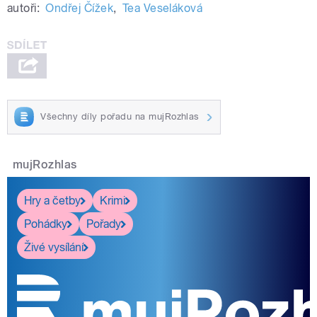
autoři:
Ondřej Čížek
,
Tea Veseláková
Všechny díly pořadu na mujRozhlas
mujRozhlas
Hry a četby
Krimi
Pohádky
Pořady
Živé vysílání