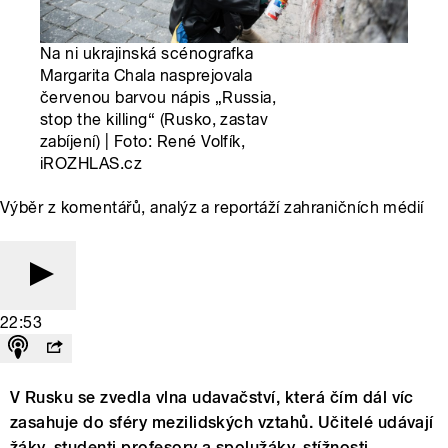
Na ni ukrajinská scénografka
Margarita Chala nasprejovala
červenou barvou nápis „Russia,
stop the killing“ (Rusko, zastav
zabíjení) | Foto: René Volfík,
iROZHLAS.cz
Výběr z komentářů, analýz a reportáží zahraničních médií
22:53
V Rusku se zvedla vlna udavačství, která čím dál víc
zasahuje do sféry mezilidských vztahů. Učitelé udávají
žáky, studenti profesory a spolužáky, stížnosti