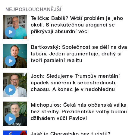
NEJPOSLOUCHANĚJŠÍ
Telička: Babiš? Větší problém je jeho
okolí. S neskutečnou arogancí se
přikrývají absurdní věci
Bartkovský: Společnost se dělí na dva
tábory. Jeden argumentuje, druhý si
tvoří paralelní realitu
Joch: Sledujeme Trumpův mentální
úpadek směrem k sebestřednosti,
chaosu. A konec je v nedohlednu
Michopulos: Čeká nás občanská válka
bez střelby. Prezidentské volby budou
džihádem vůči Pavlovi
Jaké je Chorvatsko bez turistů?