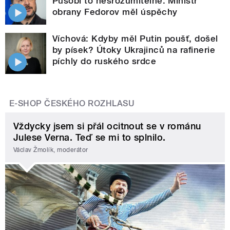
Působí to nesrozumitelně. Ministr
obrany Fedorov měl úspěchy
Víchová: Kdyby měl Putin poušť, došel
by písek? Útoky Ukrajinců na rafinerie
píchly do ruského srdce
E-SHOP ČESKÉHO ROZHLASU
Vždycky jsem si přál ocitnout se v románu
Julese Verna. Teď se mi to splnilo.
Václav Žmolík, moderátor