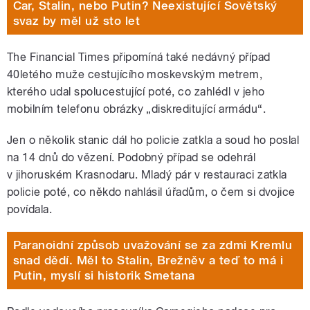
Car, Stalin, nebo Putin? Neexistující Sovětský
svaz by měl už sto let
The Financial Times připomíná také nedávný případ
40letého muže cestujícího moskevským metrem,
kterého udal spolucestující poté, co zahlédl v jeho
mobilním telefonu obrázky „diskreditující armádu“.
Jen o několik stanic dál ho policie zatkla a soud ho poslal
na 14 dnů do vězení. Podobný případ se odehrál
v jihoruském Krasnodaru. Mladý pár v restauraci zatkla
policie poté, co někdo nahlásil úřadům, o čem si dvojice
povídala.
Paranoidní způsob uvažování se za zdmi Kremlu
snad dědí. Měl to Stalin, Brežněv a teď to má i
Putin, myslí si historik Smetana