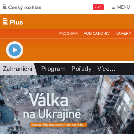
Přejít k hlavnímu obsahu
MENU
ŽIVĚ
PROGRAM
AUDIOARCHIV
KAMERY
Zahraniční
Program
Pořady
Více
…