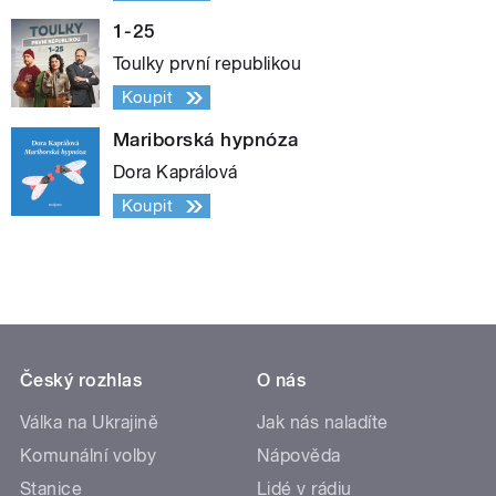
1-25
Toulky první republikou
Koupit
Mariborská hypnóza
Dora Kaprálová
Koupit
Český rozhlas
O nás
Válka na Ukrajině
Jak nás naladíte
Komunální volby
Nápověda
Stanice
Lidé v rádiu