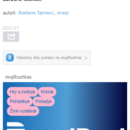
autoři:
Barbora Tachecí
,
mwal
Všechny díly pořadu na mujRozhlas
mujRozhlas
Hry a četby
Krimi
Pohádky
Pořady
Živé vysílání