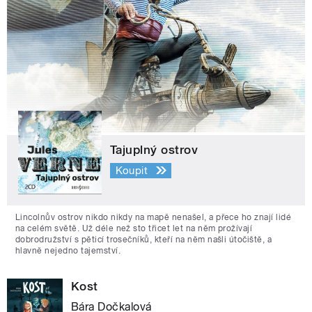
Tajuplný ostrov
Koupit
Lincolnův ostrov nikdo nikdy na mapě nenašel, a přece ho znají lidé
na celém světě. Už déle než sto třicet let na něm prožívají
dobrodružství s pěticí trosečníků, kteří na něm našli útočiště, a
hlavně nejedno tajemství.
Kost
Bára Dočkalová