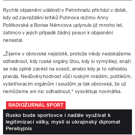
Rychlé objasnění událostí v Petrohradu přichází v době,
kdy od zavraždění kritiků Putinova režimu Anny
Politkovské a Borise Němcova uplynulo již mnoho let,
zatímco v jejich případě žádný posun k objasnění
nenastal.
„Žijeme v obrovské nejistotě, protože nikdy nedokážeme
odhadnout, kdy ruské orgány lžou, kdy si vymýšlejí, snaží
se nás úplně zavést na scestí, anebo kdy je to náhodou
pravda. Nedůvěryhodnost vůči ruským médiím, politikům,
vyšetřovacím orgánům i soudům je tak obrovská, že už
nemůžeme ani nic odhadnout,“ vysvětluje novinářka.
RADIOŽURNÁL SPORT
Rusko bude sportovce i nadále využívat k
legitimizaci války, myslí si ukrajinský diplomat
Perebyjnis