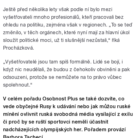
Ještě před několika lety však podle ní bylo mezi
vyšetřovateli mnoho profesionálů, kteří pracovali bez
ohledu na politiku, zejména však v regionech. „To se teď
změnilo, v těch orgánech, které nyní mají za hlavní úkol
sloužit politické moci, už ti slušnější nezůstali,“ říká
Procházková.
„Vyšetřovatelé jsou tam spíš formálně. Lidé se bojí, i
když nic neudělali, že budou z čehokoliv obviněni a pak
odsouzeni, protože se nemůžete na to právo vůbec
spolehnout.“
V celém pořadu Osobnost Plus se také dozvíte, co
vede obyčejné Rusy k udávání nebo jak můžou ruské
mínění ovlivnit ruská svobodná média vysílající z exilu
či proč by se ruští sportovci neměli účastnit
nadcházejících olympijských her. Pořadem provází
Barbora Tachecí.