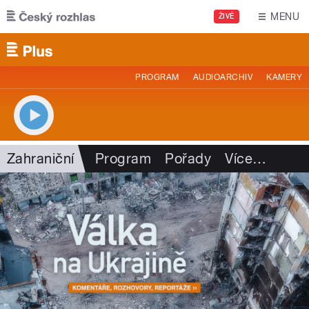
Přejít k hlavnímu obsahu
MENU
ŽIVĚ
PROGRAM
AUDIOARCHIV
KAMERY
Zahraniční
Program
Pořady
Více
…