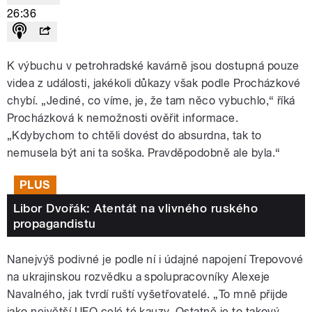
26:36
K výbuchu v petrohradské kavárně jsou dostupná pouze
videa z události, jakékoli důkazy však podle Procházkové
chybí. „Jediné, co víme, je, že tam něco vybuchlo,“ říká
Procházková k nemožnosti ověřit informace.
„Kdybychom to chtěli dovést do absurdna, tak to
nemusela být ani ta soška. Pravděpodobně ale byla.“
PLUS
Libor Dvořák: Atentát na vlivného ruského
propagandistu
Nanejvýš podivné je podle ní i údajné napojení Trepovové
na ukrajinskou rozvědku a spolupracovníky Alexeje
Navalného, jak tvrdí ruští vyšetřovatelé. „To mně přijde
jako největší UFO celé té kauzy. Ostatně je to takový