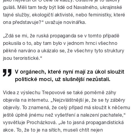
guláš. Měli tam tedy být
lidé od
Navalného, ukrajinské
tajné služby, ekologičtí aktivisté, nebo feministky, které
ona představuje?“ uvažuje novinářka.
„Zdá se mi, že ruská propaganda se v tomto případě
pokusila o to, aby tam bylo v jednom hrnci všechno
pěkně narváno a ukázalo se, že všechny tyto struktury
jsou teroristické.“
V orgánech, které nyní mají za úkol sloužit
politické moci, už slušnější nezůstali.
Videa z výslechu Trepovové se také poměrně záhy
objevila na internetu. „Nejzvláštnější je, že se ty záběry
objevily. To znamená, že celý případ má sloužit k něčemu
ještě úplně jinému než vyšetření a nalezení pachatele,“
vysvětluje Procházková. „Je to jasná propagandistická
akce. To, že to je na sítích, museli chtít nejen