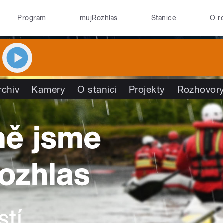
Program
mujRozhlas
Stanice
O r
rchiv
Kamery
O stanici
Projekty
Rozhovor