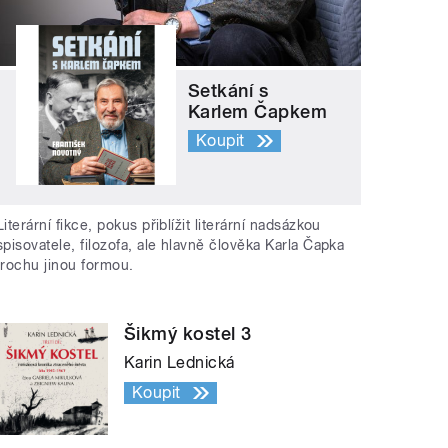
Setkání s
Karlem Čapkem
Koupit
Literární fikce, pokus přiblížit literární nadsázkou
spisovatele, filozofa, ale hlavně člověka Karla Čapka
trochu jinou formou.
Šikmý kostel 3
Karin Lednická
Koupit