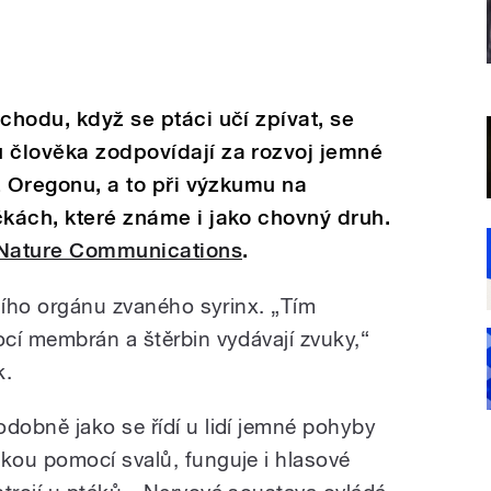
chodu, když se ptáci učí zpívat, se
u člověka zodpovídají za rozvoj jemné
 z Oregonu, a to při výzkumu na
čkách, které známe i jako chovný druh.
Nature Communications
.
tního orgánu zvaného syrinx. „Tím
cí membrán a štěrbin vydávají zvuky,“
k.
odobně jako se řídí u lidí jemné pohyby
ukou pomocí svalů, funguje i hlasové