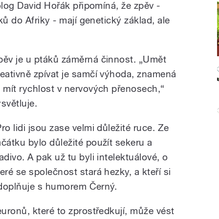
olog David Hořák připomíná, že zpěv -
ů do Afriky - mají genetický základ, ale
pěv je u ptáků záměrná činnost. „Umět
reativně zpívat je samčí výhoda, znamená
o mít rychlost v nervových přenosech,“
ysvětluje.
ro lidi jsou zase velmi důležité ruce. Ze
ačátku bylo důležité použít sekeru a
adivo. A pak už tu byli intelektuálové, o
teré se společnost stará hezky, a kteří si
“ doplňuje s humorem Černý.
uronů, které to zprostředkují, může vést