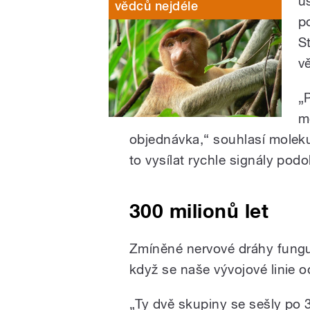
ú
vědců nejdéle
p
St
v
„
m
objednávka,“ souhlasí moleku
to vysílat rychle signály p
300 milionů let
Zmíněné nervové dráhy funguj
když se naše vývojové linie o
„Ty dvě skupiny se sešly po 