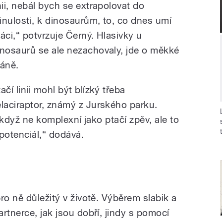
inii, nebál bych se extrapolovat do
inulosti, k dinosaurům, to, co dnes umí
táci,“ potvrzuje Černý. Hlasivky u
inosaurů se ale nezachovaly, jde o měkké
káně.
ačí linii mohl být blízký třeba
elaciraptor, známý z Jurského parku.
i když ne komplexní jako ptačí zpěv, ale to
potenciál,“ dodává.
ro ně důležitý v životě. Výběrem slabik a
rtnerce, jak jsou dobří, jindy s pomocí