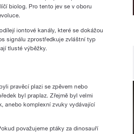
íčí biolog. Pro tento jev se v oboru
evoluce.
odílejí iontové kanály, které se dokážou
nos signálu zprostředkuje zvláštní typ
ají tlusté výběžky.
byli pravěcí plazi se zpěvem nebo
ředek byl praplaz. Zřejmě byl velmi
ák, anebo komplexní zvuky vydávající
Pokud považujeme ptáky za dinosauří