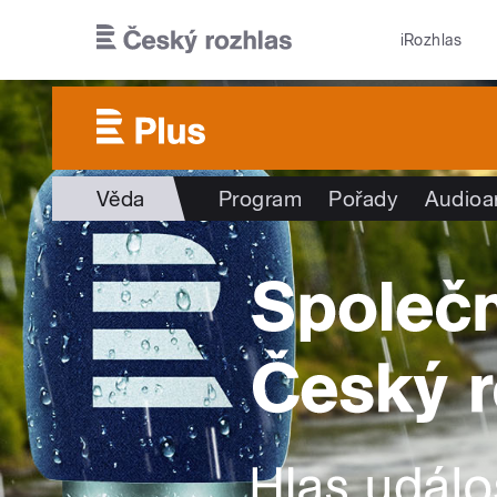
Přejít k hlavnímu obsahu
iRozhlas
Věda
Program
Pořady
Audioa