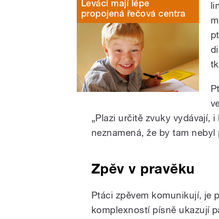
Leváci mají lépe
l
propojená řečová centra
m
p
d
t
Pt
v
„Plazi určitě zvuky vydávají, 
neznamená, že by tam nebyl 
Zpěv v pravěku
Ptáci zpěvem komunikují, je p
komplexností písně ukazují pa