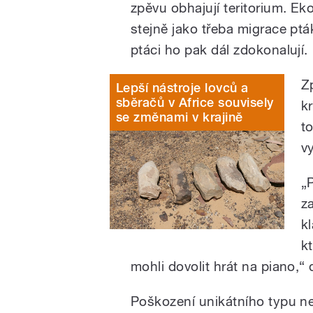
zpěvu obhajují teritorium. Ek
stejně jako třeba migrace pták
ptáci ho pak dál zdokonalují.
Z
Lepší nástroje lovců a
sběračů v Africe souvisely
k
se změnami v krajině
t
v
„P
z
kl
k
mohli dovolit hrát na piano,
Poškození unikátního typu ne