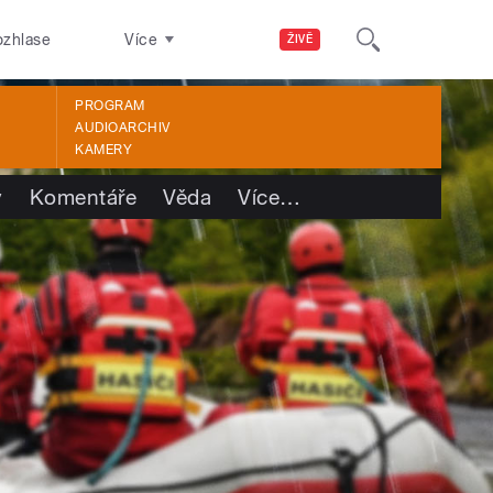
ozhlase
Více
ŽIVĚ
PROGRAM
AUDIOARCHIV
KAMERY
y
Komentáře
Věda
Více
…