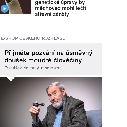
genetické úpravy by
měchovec mohl léčit
střevní záněty
E-SHOP ČESKÉHO ROZHLASU
Přijměte pozvání na úsměvný
doušek moudré člověčiny.
František Novotný, moderátor