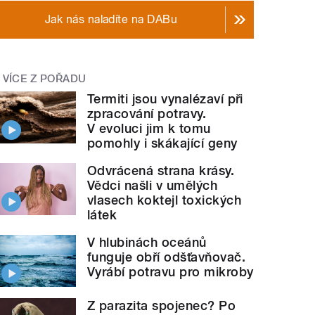
Jak nás naladíte na DABu
VÍCE Z POŘADU
Termiti jsou vynalézaví při
zpracování potravy.
V evoluci jim k tomu
pomohly i skákající geny
Odvrácená strana krásy.
Vědci našli v umělých
vlasech koktejl toxických
látek
V hlubinách oceánů
funguje obří odšťavňovač.
Vyrábí potravu pro mikroby
Z parazita spojenec? Po