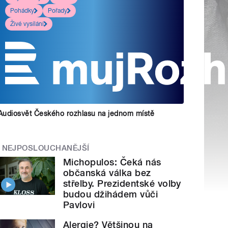
Pohádky
Pořady
Živé vysílání
Audiosvět Českého rozhlasu na jednom místě
NEJPOSLOUCHANĚJŠÍ
Michopulos: Čeká nás
občanská válka bez
střelby. Prezidentské volby
budou džihádem vůči
Pavlovi
Alergie? Většinou na