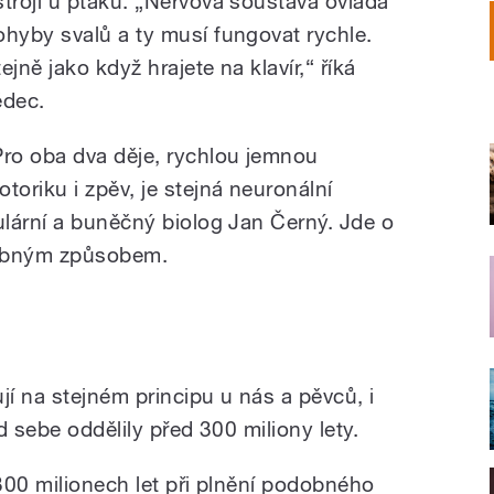
strojí u ptáků. „Nervová soustava ovládá
ohyby svalů a ty musí fungovat rychle.
ejně jako když hrajete na klavír,“ říká
ědec.
Pro oba dva děje, rychlou jemnou
otoriku i zpěv, je stejná neuronální
lární a buněčný biolog Jan Černý. Jde o
odobným způsobem.
í na stejném principu u nás a pěvců, i
d sebe oddělily před 300 miliony lety.
300 milionech let při plnění podobného