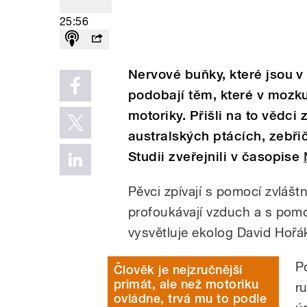
25:56
Nervové buňky, které jsou v 
podobají těm, které v mozk
motoriky. Přišli na to vědci
australských ptácích, zebři
Studii zveřejnili v časopise
Pěvci zpívají s pomocí zvláš
profoukávají vzduch a s pomo
vysvětluje ekolog David Hořá
P
Člověk je nejzručnější
primát, ale než motoriku
r
ovládne, trvá mu to podle