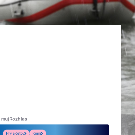
mujRozhlas
Hry a četby
Krimi