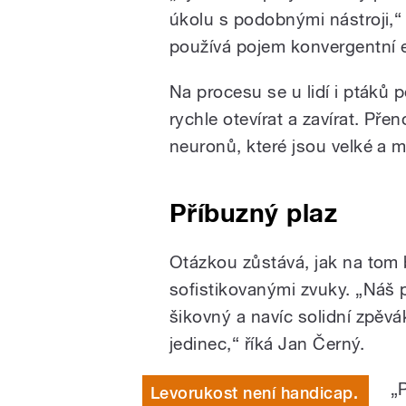
úkolu s podobnými nástroji,“ l
používá pojem konvergentní 
Na procesu se u lidí i ptáků p
rychle otevírat a zavírat. Pře
neuronů, které jsou velké a m
Příbuzný plaz
Otázkou zůstává, jak na tom 
sofistikovanými zvuky.
„Náš p
šikovný a navíc solidní zpěv
jedinec,“ říká Jan Černý.
„
Levorukost není handicap.