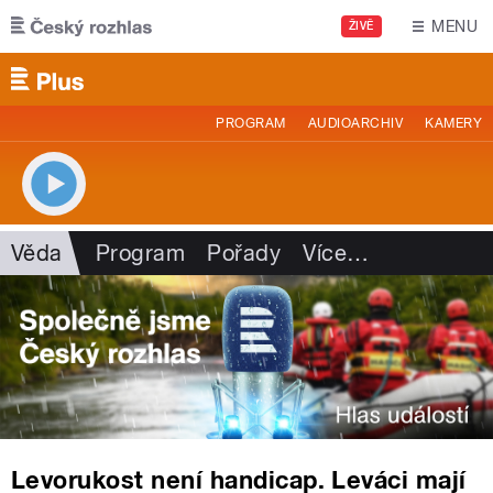
Přejít k hlavnímu obsahu
MENU
ŽIVĚ
PROGRAM
AUDIOARCHIV
KAMERY
Věda
Program
Pořady
Více
…
Levorukost není handicap. Leváci mají