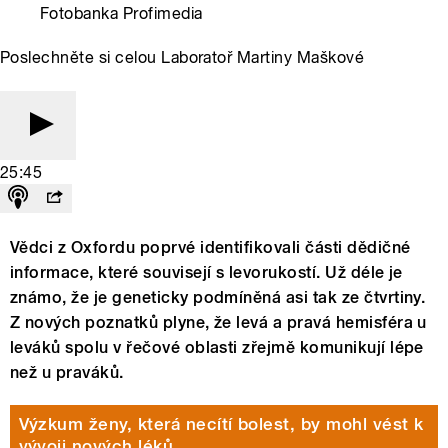
Fotobanka Profimedia
Poslechněte si celou Laboratoř Martiny Maškové
25:45
Vědci z Oxfordu poprvé identifikovali části dědičné
informace, které souvisejí s levorukostí. Už déle je
známo, že je geneticky podmíněná asi tak ze čtvrtiny.
Z nových poznatků plyne, že levá a pravá hemisféra u
leváků spolu v řečové oblasti zřejmě komunikují lépe
než u praváků.
Výzkum ženy, která necítí bolest, by mohl vést k
vývoji nových léků