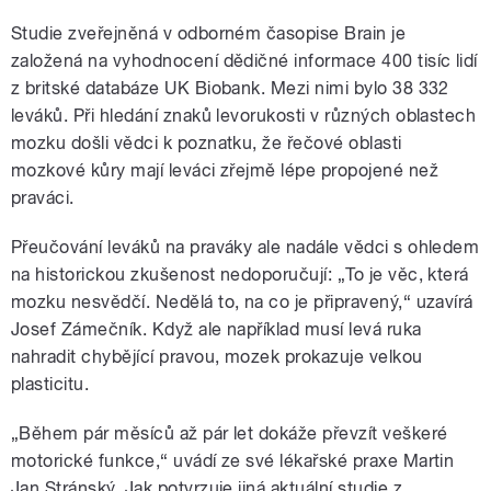
Studie zveřejněná v odborném časopise Brain je
založená na vyhodnocení dědičné informace 400 tisíc lidí
z britské databáze UK Biobank. Mezi nimi bylo 38 332
leváků. Při hledání znaků levorukosti v různých oblastech
mozku došli vědci k poznatku, že řečové oblasti
mozkové kůry mají leváci zřejmě lépe propojené než
praváci.
Přeučování leváků na praváky ale nadále vědci s ohledem
na historickou zkušenost nedoporučují: „To je věc, která
mozku nesvědčí. Nedělá to, na co je připravený,“ uzavírá
Josef Zámečník. Když ale například musí levá ruka
nahradit chybějící pravou, mozek prokazuje velkou
plasticitu.
„Během pár měsíců až pár let dokáže převzít veškeré
motorické funkce,“ uvádí ze své lékařské praxe Martin
Jan Stránský. Jak potvrzuje jiná aktuální studie z