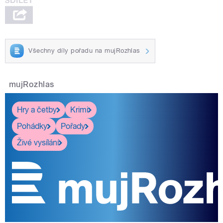
Všechny díly pořadu na mujRozhlas
mujRozhlas
Hry a četby
Krimi
Pohádky
Pořady
Živé vysílání