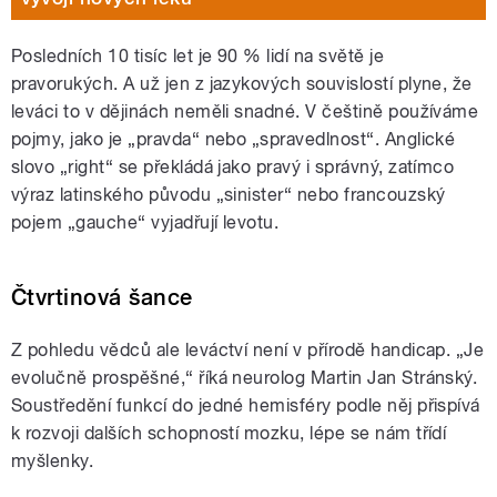
Posledních 10 tisíc let je 90 % lidí na světě je
pravorukých. A už jen z jazykových souvislostí plyne, že
leváci to v dějinách neměli snadné. V češtině používáme
pojmy, jako je „pravda“ nebo „spravedlnost“. Anglické
slovo „right“ se překládá jako pravý i správný, zatímco
výraz latinského původu „sinister“ nebo francouzský
pojem „gauche“ vyjadřují levotu.
Čtvrtinová šance
Z pohledu vědců ale leváctví není v přírodě handicap. „Je
evolučně prospěšné,“ říká neurolog Martin Jan Stránský.
Soustředění funkcí do jedné hemisféry podle něj přispívá
k rozvoji dalších schopností mozku, lépe se nám třídí
myšlenky.