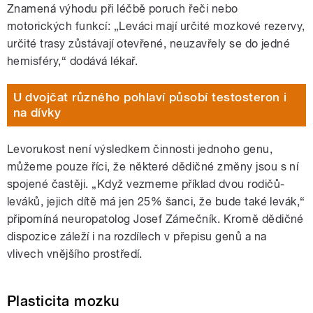
Znamená výhodu při léčbě poruch řeči nebo
motorických funkcí: „Leváci mají určité mozkové rezervy,
určité trasy zůstávají otevřené, neuzavřely se do jedné
hemisféry,“ dodává lékař.
U dvojčat různého pohlaví působí testosteron i
na dívky
Levorukost není výsledkem činnosti jednoho genu,
můžeme pouze říci, že některé dědičné změny jsou s ní
spojené častěji. „Když vezmeme příklad dvou rodičů-
leváků, jejich dítě má jen 25% šanci, že bude také levák,“
připomíná neuropatolog Josef Zámečník. Kromě dědičné
dispozice záleží i na rozdílech v přepisu genů a na
vlivech vnějšího prostředí.
Plasticita mozku