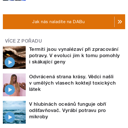
Jak nás naladíte na DABu
VÍCE Z POŘADU
Termiti jsou vynalézaví při zpracování
potravy. V evoluci jim k tomu pomohly
i skákající geny
Odvrácená strana krásy. Vědci našli
v umělých vlasech koktejl toxických
látek
V hlubinách oceánů funguje obří
odšťavňovač. Vyrábí potravu pro
mikroby