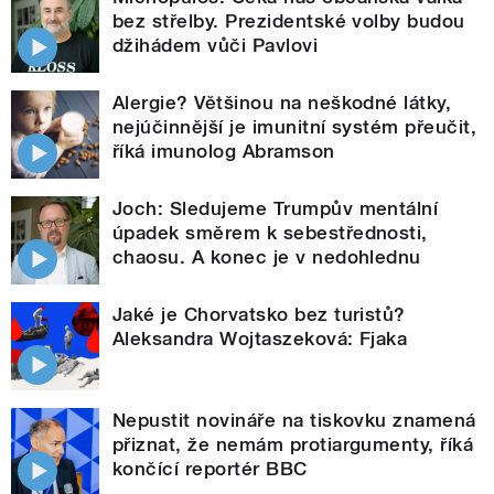
bez střelby. Prezidentské volby budou
džihádem vůči Pavlovi
Alergie? Většinou na neškodné látky,
nejúčinnější je imunitní systém přeučit,
říká imunolog Abramson
Joch: Sledujeme Trumpův mentální
úpadek směrem k sebestřednosti,
chaosu. A konec je v nedohlednu
Jaké je Chorvatsko bez turistů?
Aleksandra Wojtaszeková: Fjaka
Nepustit novináře na tiskovku znamená
přiznat, že nemám protiargumenty, říká
končící reportér BBC