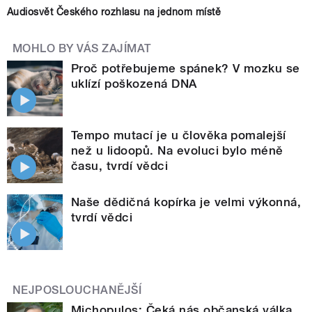
Audiosvět Českého rozhlasu na jednom místě
MOHLO BY VÁS ZAJÍMAT
Proč potřebujeme spánek? V mozku se
uklízí poškozená DNA
Tempo mutací je u člověka pomalejší
než u lidoopů. Na evoluci bylo méně
času, tvrdí vědci
Naše dědičná kopírka je velmi výkonná,
tvrdí vědci
NEJPOSLOUCHANĚJŠÍ
Michopulos: Čeká nás občanská válka