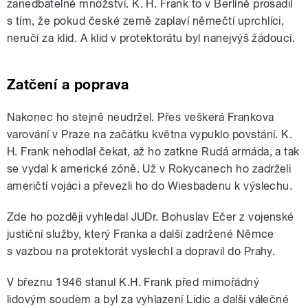
zanedbatelné množství. K. H. Frank to v Berlíně prosadil
s tím, že pokud české země zaplaví němečtí uprchlíci,
neručí za klid. A klid v protektorátu byl nanejvýš žádoucí.
Zatčení a poprava
Nakonec ho stejně neudržel. Přes veškerá Frankova
varování v Praze na začátku května vypuklo povstání. K.
H. Frank nehodlal čekat, až ho zatkne Rudá armáda, a tak
se vydal k americké zóně. Už v Rokycanech ho zadrželi
američtí vojáci a převezli ho do Wiesbadenu k výslechu.
Zde ho později vyhledal JUDr. Bohuslav Ečer z vojenské
justiční služby, který Franka a další zadržené Němce
s vazbou na protektorát vyslechl a dopravil do Prahy.
V březnu 1946 stanul K.H. Frank před mimořádný
lidovým soudem a byl za vyhlazení Lidic a další válečné