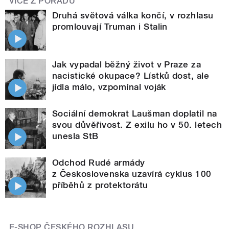
VÍCE Z POŘADU
Druhá světová válka končí, v rozhlasu
promlouvají Truman i Stalin
Jak vypadal běžný život v Praze za
nacistické okupace? Lístků dost, ale
jídla málo, vzpomínal voják
Sociální demokrat Laušman doplatil na
svou důvěřivost. Z exilu ho v 50. letech
unesla StB
Odchod Rudé armády
z Československa uzavírá cyklus 100
příběhů z protektorátu
E-SHOP ČESKÉHO ROZHLASU