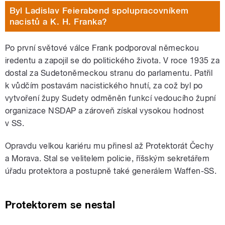
Byl Ladislav Feierabend spolupracovníkem
nacistů a K. H. Franka?
Po první světové válce Frank podporoval německou
iredentu a zapojil se do politického života. V roce 1935 za
dostal za Sudetoněmeckou stranu do parlamentu. Patřil
k vůdčím postavám nacistického hnutí, za což byl po
vytvoření župy Sudety odměněn funkcí vedoucího župní
organizace NSDAP a zároveň získal vysokou hodnost
v SS.
Opravdu velkou kariéru mu přinesl až Protektorát Čechy
a Morava. Stal se velitelem policie, říšským sekretářem
úřadu protektora a postupně také generálem Waffen-SS.
Protektorem se nestal