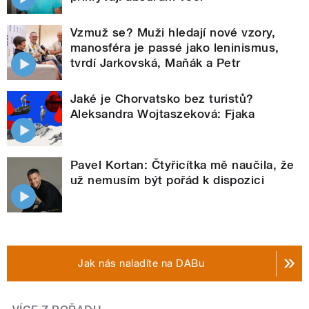
Vzmuž se? Muži hledají nové vzory,
manosféra je passé jako leninismus,
tvrdí Jarkovská, Maňák a Petr
Jaké je Chorvatsko bez turistů?
Aleksandra Wojtaszeková: Fjaka
Pavel Kortan: Čtyřicítka mě naučila, že
už nemusím být pořád k dispozici
Jak nás naladíte na DABu