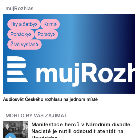
mujRozhlas
Hry a četby
Krimi
Pohádky
Pořady
Živé vysílání
Audiosvět Českého rozhlasu na jednom místě
MOHLO BY VÁS ZAJÍMAT
Manifestace herců v Národním divadle.
Nacisté je nutili odsoudit atentát na