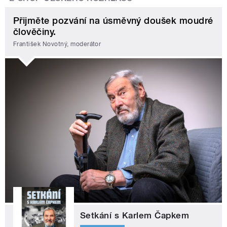
Přijměte pozvání na úsměvný doušek moudré
člověčiny.
František Novotný, moderátor
Setkání s Karlem Čapkem