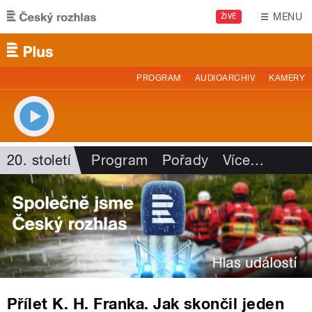
Přejít k hlavnímu obsahu
MENU
ŽIVĚ
PROGRAM
AUDIOARCHIV
KAMERY
20. století
Program
Pořady
Více
…
Přílet K. H. Franka. Jak skončil jeden