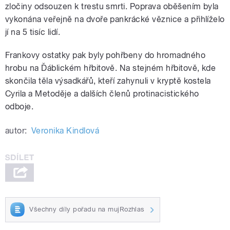
zločiny odsouzen k trestu smrti. Poprava oběšením byla
vykonána veřejně na dvoře pankrácké věznice a přihlíželo
jí na 5 tisíc lidí.
Frankovy ostatky pak byly pohřbeny do hromadného
hrobu na Ďáblickém hřbitově. Na stejném hřbitově, kde
skončila těla výsadkářů, kteří zahynuli v kryptě kostela
Cyrila a Metoděje a dalších členů protinacistického
odboje.
autor:
Veronika Kindlová
Všechny díly pořadu na mujRozhlas