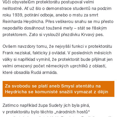
Vůči obyvatelům protektorátu postupoval velmi
nelítostně. Ať už šlo o demonstrace studentů na podzim
roku 1939, potírání odboje, anebo o mstu za smrt
Reinharda Heydricha. Přes veškerou snahu se mu přesto
nepodařilo dosáhnout toužené mety – stát se říšským
protektorem. Zato si vysloužil přezdívku Krvavý pes.
Ovšem navzdory tomu, že nejvyšší funkci v protektorátu
Frank nezískal, fakticky ji ovládal. V posledních měsících
války si například vymínil, že protektorát bude přijímat jen
velmi omezený počet německých uprchlíků z oblastí,
které obsadila Rudá armáda.
Za svobodu se platí aneb Smysl atentátu na
Heydricha se komunisté snažili vymazat z dějin
Zatímco například župa Sudety jich byla plná,
v protektorátu bylo těchto „národních hostů“