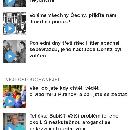
Heydricha
Voláme všechny Čechy, přijďte nám
ihned na pomoc!
Poslední dny třetí říše: Hitler spáchal
sebevraždu, jeho nástupce Dönitz byl
zatčen
NEJPOSLOUCHANĚJŠÍ
Vše, co jste kdy chtěli vědět
o Vladimiru Putinovi a báli jste se zeptat
Telička: Babiš? Větší problém je jeho
okolí. S neskutečnou arogancí se
přikrývají absurdní věci