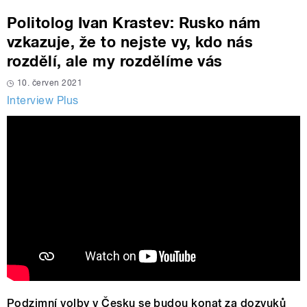
Politolog Ivan Krastev: Rusko nám
vzkazuje, že to nejste vy, kdo nás
rozdělí, ale my rozdělíme vás
10. červen 2021
Interview Plus
Podzimní volby v Česku se budou konat za dozvuků