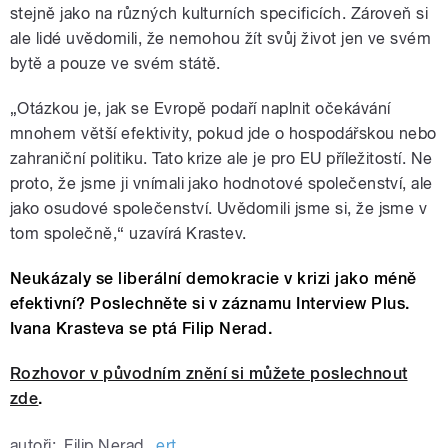
stejně jako na různých kulturních specificích. Zároveň si
ale lidé uvědomili, že nemohou žít svůj život jen ve svém
bytě a pouze ve svém státě.
„Otázkou je, jak se Evropě podaří naplnit očekávání
mnohem větší efektivity, pokud jde o hospodářskou nebo
zahraniční politiku. Tato krize ale je pro EU příležitostí. Ne
proto, že jsme ji vnímali jako hodnotové společenství, ale
jako osudové společenství. Uvědomili jsme si, že jsme v
tom společně,“ uzavírá Krastev.
Neukázaly se liberální demokracie v krizi jako méně
efektivní? Poslechněte si v záznamu Interview Plus.
Ivana Krasteva se ptá Filip Nerad.
Rozhovor v původním znění si můžete poslechnout
zde
.
autoři:
Filip Nerad
,
ert