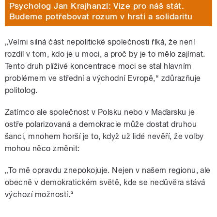
Psycholog Jan Krajhanzl: Vize pro náš stát.
Budeme potřebovat rozum v hrsti a solidaritu
„Velmi silná část nepolitické společnosti říká, že není
rozdíl v tom, kdo je u moci, a proč by je to mělo zajímat.
Tento druh plíživé koncentrace moci se stal hlavním
problémem ve střední a východní Evropě,“ zdůrazňuje
politolog.
Zatímco ale společnost v Polsku nebo v Maďarsku je
ostře polarizovaná a demokracie může dostat druhou
šanci, mnohem horší je to, když už lidé nevěří, že volby
mohou něco změnit:
„To mě opravdu znepokojuje. Nejen v našem regionu, ale
obecně v demokratickém světě, kde se nedůvěra stává
výchozí možností.“