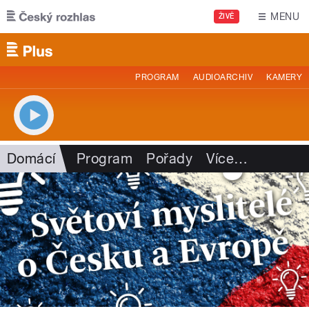
Přejít k hlavnímu obsahu
MENU
ŽIVĚ
PROGRAM
AUDIOARCHIV
KAMERY
Domácí
Program
Pořady
Více
…