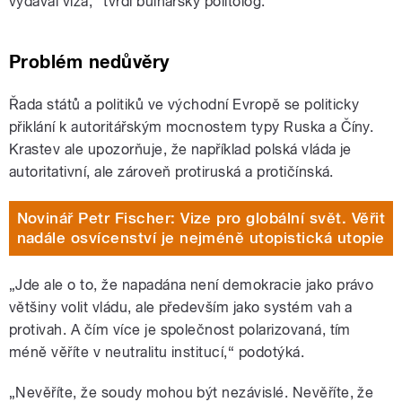
vydával víza,“ tvrdí bulharský politolog.
Problém nedůvěry
Řada států a politiků ve východní Evropě se politicky
přiklání k autoritářským mocnostem typy Ruska a Číny.
Krastev ale upozorňuje, že například polská vláda je
autoritativní, ale zároveň protiruská a protičínská.
Novinář Petr Fischer: Vize pro globální svět. Věřit
nadále osvícenství je nejméně utopistická utopie
„Jde ale o to, že napadána není demokracie jako právo
většiny volit vládu, ale především jako systém vah a
protivah. A čím více je společnost polarizovaná, tím
méně věříte v neutralitu institucí,“ podotýká.
„Nevěříte, že soudy mohou být nezávislé. Nevěříte, že