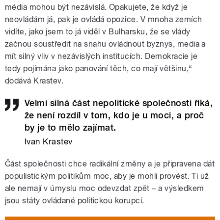
média mohou být nezávislá. Opakujete, že když je
neovládám já, pak je ovládá opozice. V mnoha zemích
vidíte, jako jsem to já viděl v Bulharsku, že se vlády
začnou soustředit na snahu ovládnout byznys, media a
mít silný vliv v nezávislých institucích. Demokracie je
tedy pojímána jako panování těch, co mají většinu,“
dodává Krastev.
Velmi silná část nepolitické společnosti říká,
že není rozdíl v tom, kdo je u moci, a proč
by je to mělo zajímat.
Ivan Krastev
Část společnosti chce radikální změny a je připravena dát
populistickým politikům moc, aby je mohli provést. Ti už
ale nemají v úmyslu moc odevzdat zpět – a výsledkem
jsou státy ovládané politickou korupcí.