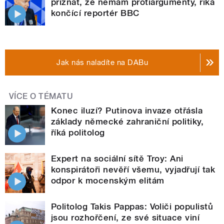
přiznat, že nemám protiargumenty, říká
končící reportér BBC
Jak nás naladíte na DABu
VÍCE O TÉMATU
Konec iluzí? Putinova invaze otřásla
základy německé zahraniční politiky,
říká politolog
Expert na sociální sítě Troy: Ani
konspirátoři nevěří všemu, vyjadřují tak
odpor k mocenským elitám
Politolog Takis Pappas: Voliči populistů
jsou rozhořčení, ze své situace viní