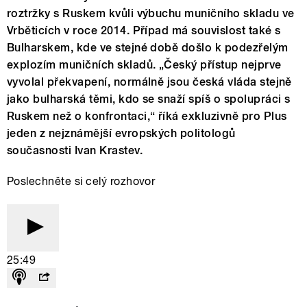
roztržky s Ruskem kvůli výbuchu muničního skladu ve
Vrběticích v roce 2014. Případ má souvislost také s
Bulharskem, kde ve stejné době došlo k podezřelým
explozím muničních skladů. „Český přístup nejprve
vyvolal překvapení, normálně jsou česká vláda stejně
jako bulharská těmi, kdo se snaží spíš o spolupráci s
Ruskem než o konfrontaci,“ říká exkluzivně pro Plus
jeden z nejznámější evropských politologů
současnosti Ivan Krastev.
Poslechněte si celý rozhovor
25:49