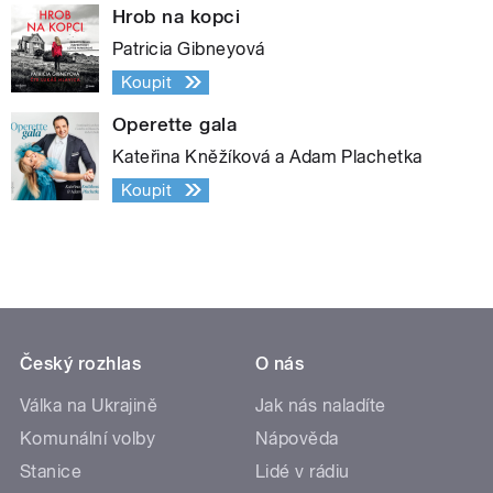
Hrob na kopci
Patricia Gibneyová
Koupit
Operette gala
Kateřina Kněžíková a Adam Plachetka
Koupit
Český rozhlas
O nás
Válka na Ukrajině
Jak nás naladíte
Komunální volby
Nápověda
Stanice
Lidé v rádiu