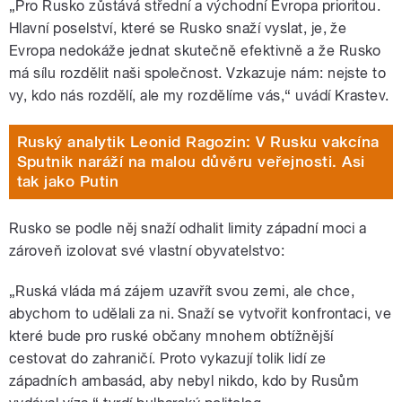
„Pro Rusko zůstává střední a východní Evropa prioritou.
Hlavní poselství, které se Rusko snaží vyslat, je, že
Evropa nedokáže jednat skutečně efektivně a že Rusko
má sílu rozdělit naši společnost. Vzkazuje nám: nejste to
vy, kdo nás rozdělí, ale my rozdělíme vás,“ uvádí Krastev.
Ruský analytik Leonid Ragozin: V Rusku vakcína
Sputnik naráží na malou důvěru veřejnosti. Asi
tak jako Putin
Rusko se podle něj snaží odhalit limity západní moci a
zároveň izolovat své vlastní obyvatelstvo:
„Ruská vláda má zájem uzavřít svou zemi, ale chce,
abychom to udělali za ni. Snaží se vytvořit konfrontaci, ve
které bude pro ruské občany mnohem obtížnější
cestovat do zahraničí. Proto vykazují tolik lidí ze
západních ambasád, aby nebyl nikdo, kdo by Rusům