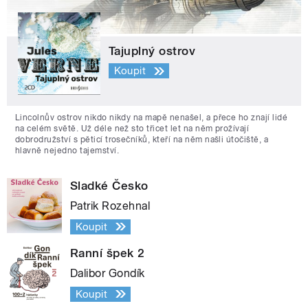
Tajuplný ostrov
Koupit
Lincolnův ostrov nikdo nikdy na mapě nenašel, a přece ho znají lidé
na celém světě. Už déle než sto třicet let na něm prožívají
dobrodružství s pěticí trosečníků, kteří na něm našli útočiště, a
hlavně nejedno tajemství.
Sladké Česko
Patrik Rozehnal
Koupit
Ranní špek 2
Dalibor Gondík
Koupit