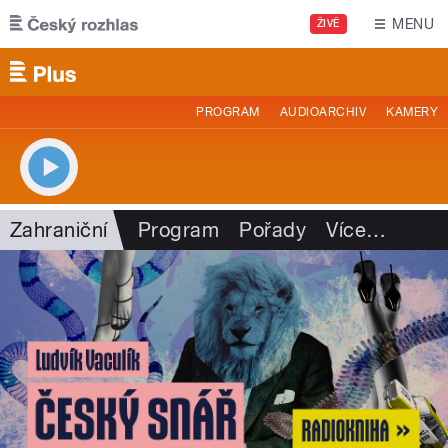
Přejít k hlavnímu obsahu
MENU
ŽIVĚ
PROGRAM
AUDIOARCHIV
KAMERY
Zahraniční
Program
Pořady
Více
…