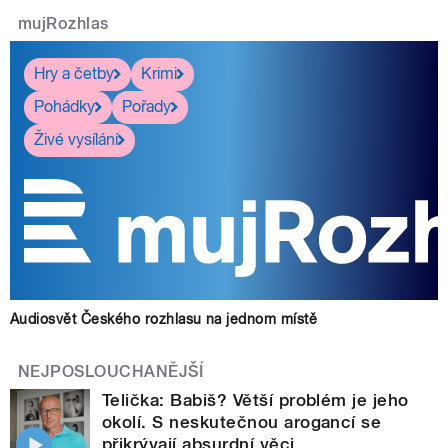
mujRozhlas
Hry a četby
Krimi
Pohádky
Pořady
Živé vysílání
Audiosvět Českého rozhlasu na jednom místě
NEJPOSLOUCHANĚJŠÍ
Telička: Babiš? Větší problém je jeho
okolí. S neskutečnou arogancí se
přikrývají absurdní věci