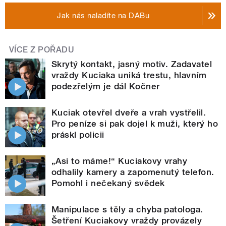
Jak nás naladíte na DABu
VÍCE Z POŘADU
Skrytý kontakt, jasný motiv. Zadavatel
vraždy Kuciaka uniká trestu, hlavním
podezřelým je dál Kočner
Kuciak otevřel dveře a vrah vystřelil.
Pro peníze si pak dojel k muži, který ho
práskl policii
„Asi to máme!“ Kuciakovy vrahy
odhalily kamery a zapomenutý telefon.
Pomohl i nečekaný svědek
Manipulace s těly a chyba patologa.
Šetření Kuciakovy vraždy provázely