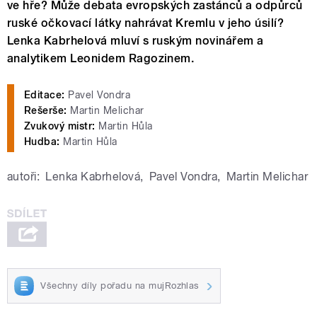
ve hře? Může debata evropských zastánců a odpůrců
ruské očkovací látky nahrávat Kremlu v jeho úsilí?
Lenka Kabrhelová mluví s ruským novinářem a
analytikem Leonidem Ragozinem.
Editace:
Pavel Vondra
Rešerše:
Martin Melichar
Zvukový mistr:
Martin Hůla
Hudba:
Martin Hůla
autoři:
Lenka Kabrhelová
,
Pavel Vondra
,
Martin Melichar
Všechny díly pořadu na mujRozhlas