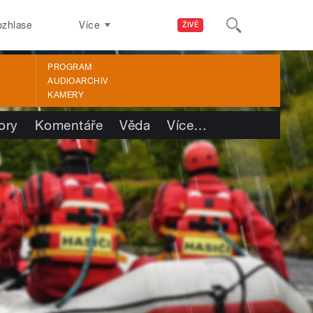
ozhlase
Více
ŽIVĚ
PROGRAM
AUDIOARCHIV
KAMERY
ory
Komentáře
Věda
Více
…