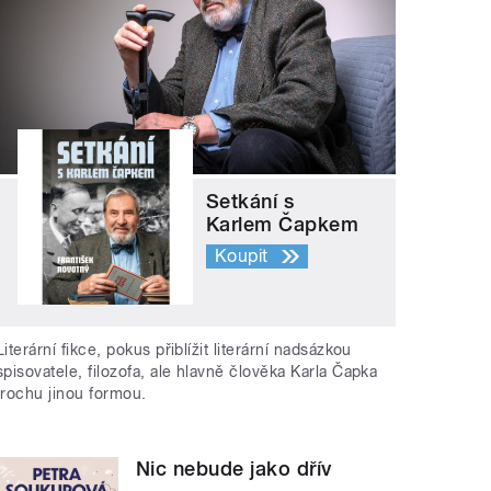
Setkání s
Karlem Čapkem
Koupit
Literární fikce, pokus přiblížit literární nadsázkou
spisovatele, filozofa, ale hlavně člověka Karla Čapka
trochu jinou formou.
Nic nebude jako dřív