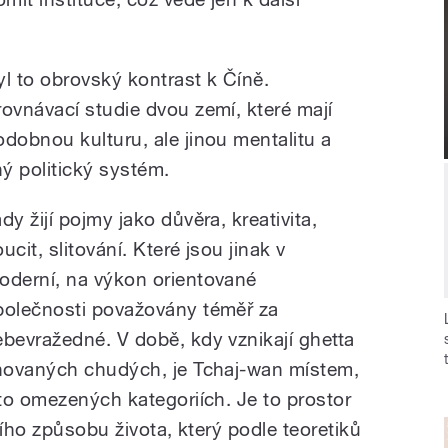
yl to obrovský kontrast k Číně.
rovnávací studie dvou zemí, které mají
odobnou kulturu, ale jinou mentalitu a
ný politický systém.
dy žijí pojmy jako důvěra, kreativita,
ucit, slitování. Které jsou jinak v
oderní, na výkon orientované
polečnosti považovány téměř za
ebevražedné. V době, kdy vznikají ghetta
novaných chudých, je Tchaj-wan místem,
to omezených kategoriích. Je to prostor
ního způsobu života, který podle teoretiků