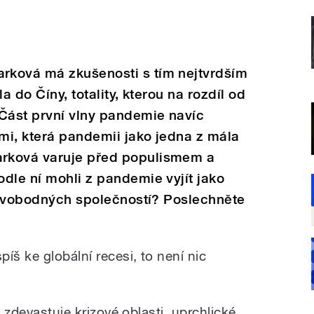
rková má zkušenosti s tím nejtvrdším
la do Číny, totality, kterou na rozdíl od
 Část první vlny pandemie navíc
emi, která pandemii jako jedna z mála
rková varuje před populismem a
dle ní mohli z pandemie vyjít jako
o svobodných společností? Poslechněte
íš ke globální recesi, to není nic
a zdevastuje krizové oblasti, uprchlické