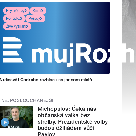
Hry a četby
Krimi
Pohádky
Pořady
Živé vysílání
Audiosvět Českého rozhlasu na jednom místě
NEJPOSLOUCHANĚJŠÍ
Michopulos: Čeká nás
občanská válka bez
střelby. Prezidentské volby
budou džihádem vůči
Pavlovi