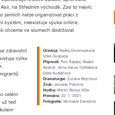
e, Asii, na Středním východě. Zas to nejvíc
o zemích nelze organizovat práci z
í systém, neexistuje výuka online,
jak chceme ve slumech dodržovat
 se zdravotní
Účinkují:
Radka Denemarková,
Vítek Svoboda
stuje riziko
Připravili:
Petr Šabata, Radek
k
Kedroň, Anna Herza Tydlitátová,
 migrantů
Edita Kudláčová
Dramaturgie:
Zuzana Rejchová
Zvuk:
Jaroslav Pokorný
Hudba:
Martin Bonus Hůla
po celém
Premiéra:
22. 1. 2021
 už teď
Fotografie:
Michaela Danelová
 kolem