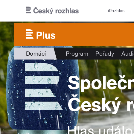
Přejít k hlavnímu obsahu
iRozhlas
Domácí
Program
Pořady
Audi