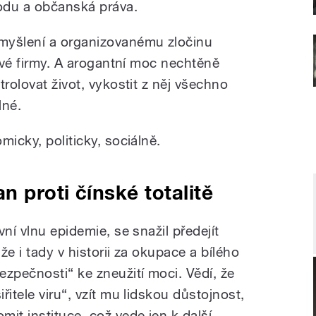
odu a občanská práva.
myšlení a organizovanému zločinu
 své firmy. A arogantní moc nechtěně
trolovat život, vykostit z něj všechno
lné.
micky, politicky, sociálně.
 proti čínské totalitě
ní vlnu epidemie, se snažil předejít
e i tady v historii za okupace a bílého
zpečnosti“ ke zneužití moci. Vědí, že
itele viru“, vzít mu lidskou důstojnost,
it instituce, což vede jen k další