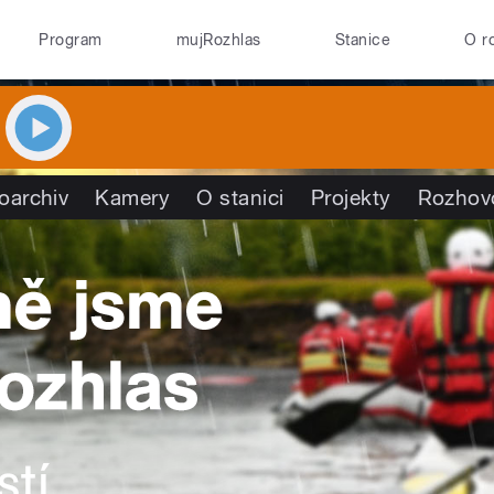
Program
mujRozhlas
Stanice
O r
oarchiv
Kamery
O stanici
Projekty
Rozhov