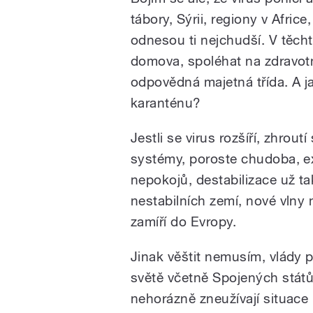
tábory, Sýrii, regiony v Afric
odnesou ti nejchudší. V těcht
domova, spoléhat na zdravotn
odpovědná majetná třída. A 
karanténu?
Jestli se virus rozšíří, zhroutí
systémy, poroste chudoba, exi
nepokojů, destabilizace už ta
nestabilních zemí, nové vlny
zamíří do Evropy.
Jinak věštit nemusím, vlády 
světě včetně Spojených států
nehorázně zneužívají situace