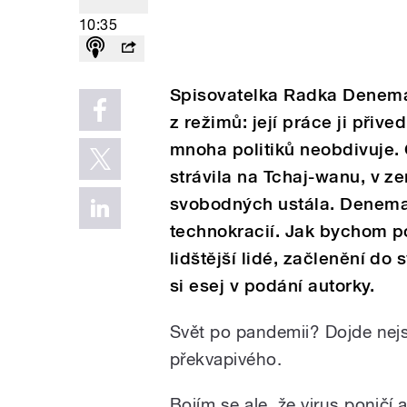
10:35
Spisovatelka Radka Denema
z režimů: její práce ji přived
mnoha politiků neobdivuje.
strávila na Tchaj-wanu, v z
svobodných ustála. Denema
technokracií. Jak bychom po
lidštější lidé, začlenění d
si esej v podání autorky.
Svět po pandemii? Dojde nejsp
překvapivého.
Bojím se ale, že virus poničí 