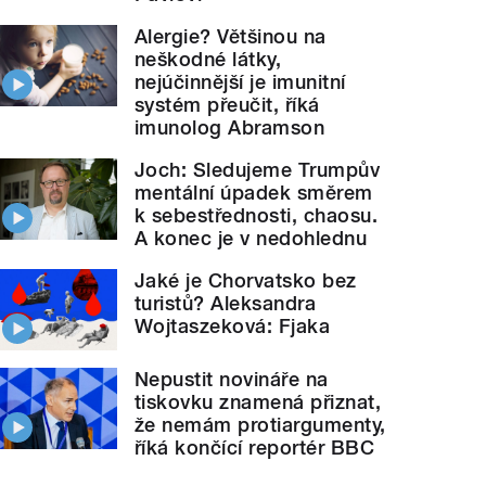
Alergie? Většinou na
neškodné látky,
nejúčinnější je imunitní
systém přeučit, říká
imunolog Abramson
Joch: Sledujeme Trumpův
mentální úpadek směrem
k sebestřednosti, chaosu.
A konec je v nedohlednu
Jaké je Chorvatsko bez
turistů? Aleksandra
Wojtaszeková: Fjaka
Nepustit novináře na
tiskovku znamená přiznat,
že nemám protiargumenty,
říká končící reportér BBC