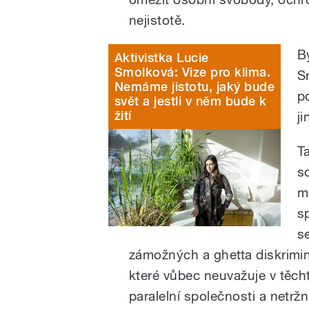
nejistotě.
B
Aktivistka Lucie
Smolková: Vize pro klima.
S
Nemáme jistotu, jaký bude
p
svět a jestli v něm bude k
žití
ji
Ta
so
m
s
s
zámožných a ghetta diskrimi
které vůbec neuvažuje v těch
paralelní společnosti a netrž