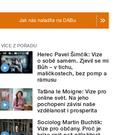
Jak nás naladíte na DABu
VÍCE Z POŘADU
Herec Pavel Šimčík: Vize
o sobě samém. Zjevil se mi
Bůh – v tichu,
maličkostech, bez pomp a
rámusu
Taťána le Moigne: Vize pro
online svět. Na jeho
pochopení závisí naše
vzdělanost i prosperita
Sociolog Martin Buchtík:
Vize pro občany. Proč je
krize spíš než příležitost