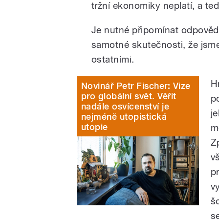
tržní ekonomiky neplatí, a ted
Je nutné připomínat odpovědn
samotné skutečnosti, že jsme
ostatními.
H
Novinář Petr Fischer: Vize
pro globální svět. Věřit
p
nadále osvícenství je
j
nejméně utopistická
utopie
m
Zp
v
p
v
š
s