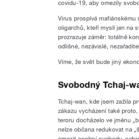
covidu-19, aby omezily svob
Virus prospívá mafiánskému 
oligarchů, kteří myslí jen na
prozrazuje záměr: totálně kon
odlišné, nezávislé, nezařadite
Víme, že svět bude jiný ekono
Svobodný Tchaj-wan
Tchaj-wan, kde jsem zažila prv
zákazu vycházení také proto, ž
teroru docházelo ve jménu „be
nelze občana redukovat na „šiř
omezit osobní svobody, ochrom