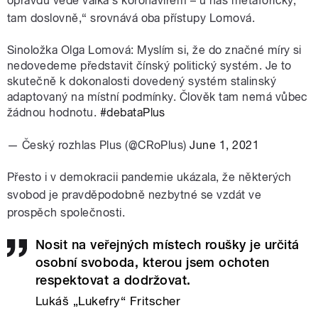
opravdu vede válka s koronavirem – u nás metaforicky,
tam doslovně,“ srovnává oba přístupy Lomová.
Sinoložka Olga Lomová: Myslím si, že do značné míry si
nedovedeme představit čínský politický systém. Je to
skutečně k dokonalosti dovedený systém stalinský
adaptovaný na místní podmínky. Člověk tam nemá vůbec
žádnou hodnotu.
#debataPlus
— Český rozhlas Plus (@CRoPlus)
June 1, 2021
Přesto i v demokracii pandemie ukázala, že některých
svobod je pravděpodobně nezbytné se vzdát ve
prospěch společnosti.
Nosit na veřejných místech roušky je určitá
osobní svoboda, kterou jsem ochoten
respektovat a dodržovat.
Lukáš „Lukefry“ Fritscher