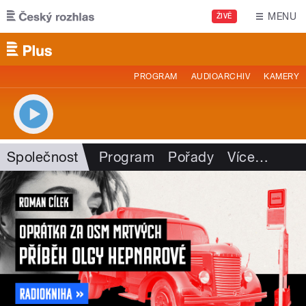
Přejít k hlavnímu obsahu
MENU
ŽIVĚ
PROGRAM
AUDIOARCHIV
KAMERY
Společnost
Program
Pořady
Více
…