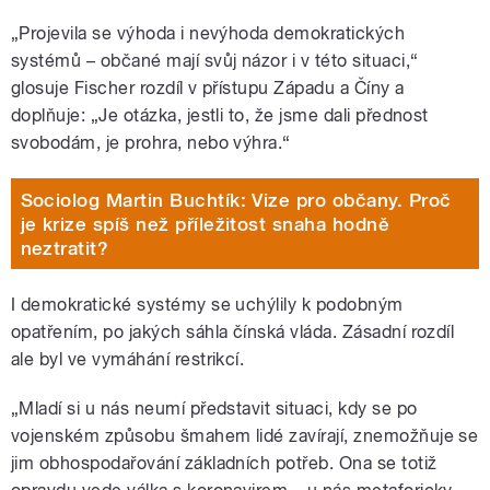
„Projevila se výhoda i nevýhoda demokratických
systémů – občané mají svůj názor i v této situaci,“
glosuje Fischer rozdíl v přístupu Západu a Číny a
doplňuje: „Je otázka, jestli to, že jsme dali přednost
svobodám, je prohra, nebo výhra.“
Sociolog Martin Buchtík: Vize pro občany. Proč
je krize spíš než příležitost snaha hodně
neztratit?
I demokratické systémy se uchýlily k podobným
opatřením, po jakých sáhla čínská vláda. Zásadní rozdíl
ale byl ve vymáhání restrikcí.
„Mladí si u nás neumí představit situaci, kdy se po
vojenském způsobu šmahem lidé zavírají, znemožňuje se
jim obhospodařování základních potřeb. Ona se totiž