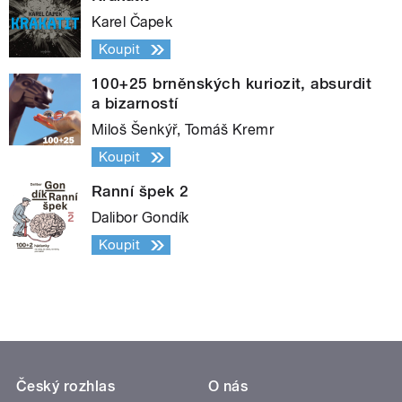
Karel Čapek
Koupit
100+25 brněnských kuriozit, absurdit
a bizarností
Miloš Šenkýř, Tomáš Kremr
Koupit
Ranní špek 2
Dalibor Gondík
Koupit
Český rozhlas
O nás