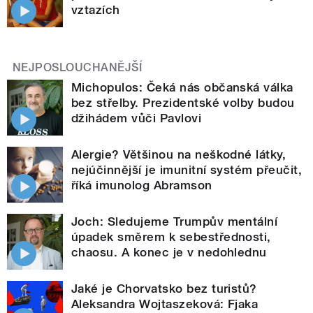
vztazích
NEJPOSLOUCHANĚJŠÍ
Michopulos: Čeká nás občanská válka
bez střelby. Prezidentské volby budou
džihádem vůči Pavlovi
Alergie? Většinou na neškodné látky,
nejúčinnější je imunitní systém přeučit,
říká imunolog Abramson
Joch: Sledujeme Trumpův mentální
úpadek směrem k sebestřednosti,
chaosu. A konec je v nedohlednu
Jaké je Chorvatsko bez turistů?
Aleksandra Wojtaszeková: Fjaka