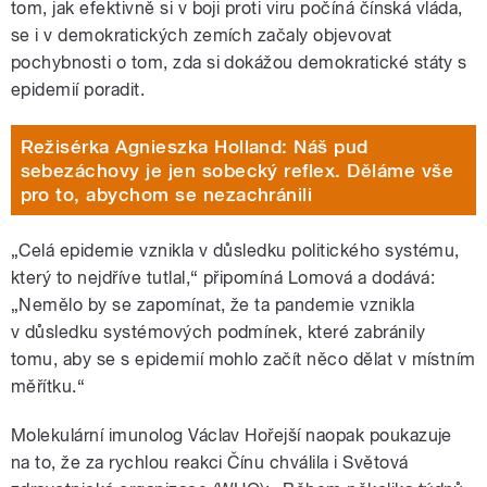
tom, jak efektivně si v boji proti viru počíná čínská vláda,
se i v demokratických zemích začaly objevovat
pochybnosti o tom, zda si dokážou demokratické státy s
epidemií poradit.
Režisérka Agnieszka Holland: Náš pud
sebezáchovy je jen sobecký reflex. Děláme vše
pro to, abychom se nezachránili
„Celá epidemie vznikla v důsledku politického systému,
který to nejdříve tutlal,“ připomíná Lomová a dodává:
„Nemělo by se zapomínat, že ta pandemie vznikla
v důsledku systémových podmínek, které zabránily
tomu, aby se s epidemií mohlo začít něco dělat v místním
měřítku.“
Molekulární imunolog Václav Hořejší naopak poukazuje
na to, že za rychlou reakci Čínu chválila i Světová