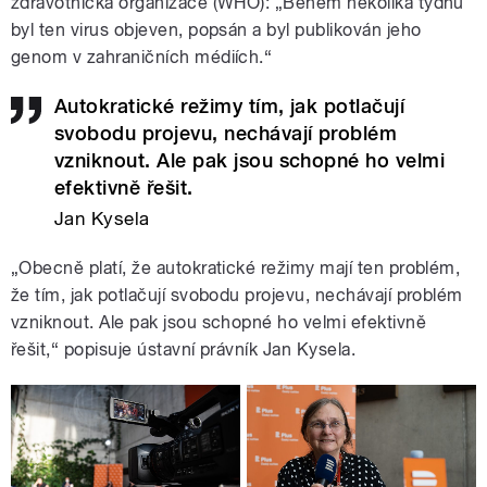
zdravotnická organizace (WHO): „Během několika týdnů
byl ten virus objeven, popsán a byl publikován jeho
genom v zahraničních médiích.“
Autokratické režimy tím, jak potlačují
svobodu projevu, nechávají problém
vzniknout. Ale pak jsou schopné ho velmi
efektivně řešit.
Jan Kysela
„Obecně platí, že autokratické režimy mají ten problém,
že tím, jak potlačují svobodu projevu, nechávají problém
vzniknout. Ale pak jsou schopné ho velmi efektivně
řešit,“ popisuje ústavní právník Jan Kysela.