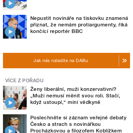
Nepustit novináře na tiskovku znamená
přiznat, že nemám protiargumenty, říká
končící reportér BBC
Jak nás naladíte na DABu
VÍCE Z POŘADU
Ženy liberální, muži konzervativní?
„Muži nemusí měnit svou roli. Stačí,
když ustoupí,“ míní vědkyně
Poslechněte si záznam veřejné debaty
Česko a strach s novinářkou
Procházkovou a filozofem Koblížkem