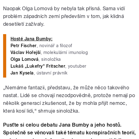
Naopak Olga Lomová by nebyla tak přísná. Sama vidí
problém západních zemí především v tom, jak klidná
desetiletí zažívaly.
Hosté Jana Bumby:
Petr Fischer
, novinář a filozof
Václav Hořejší
, molekulární imunolog
Olga Lomová
,
sinoložka
Lukáš „Lukefry“ Fritscher
, youtuber
Jan Kysela
, ústavní právník
„Nemáme fantazii, představu, že může něco takového
nastat. Lidé se chovají nezodpovědně, protože nemají po
několik generací zkušenost, že by mohla přijít nemoc,
která kosí lidi,“ shrnuje sinoložka.
Pusťte si celou debatu Jana Bumby a jeho hostů.
Společně se věnovali také tématu konspiračních teorií,