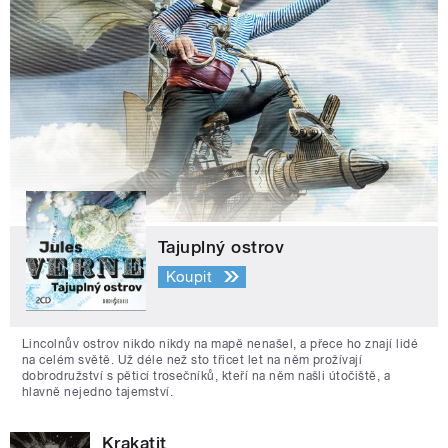
Tajuplný ostrov
Koupit
Lincolnův ostrov nikdo nikdy na mapě nenašel, a přece ho znají lidé
na celém světě. Už déle než sto třicet let na něm prožívají
dobrodružství s pěticí trosečníků, kteří na něm našli útočiště, a
hlavně nejedno tajemství.
Krakatit