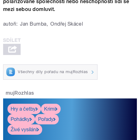
polarizované společnosti nebo neschopnosti lidí se
mezi sebou domluvit.
autoři:
Jan Bumba
,
Ondřej Skácel
Všechny díly pořadu na mujRozhlas
mujRozhlas
Hry a četby
Krimi
Pohádky
Pořady
Živé vysílání