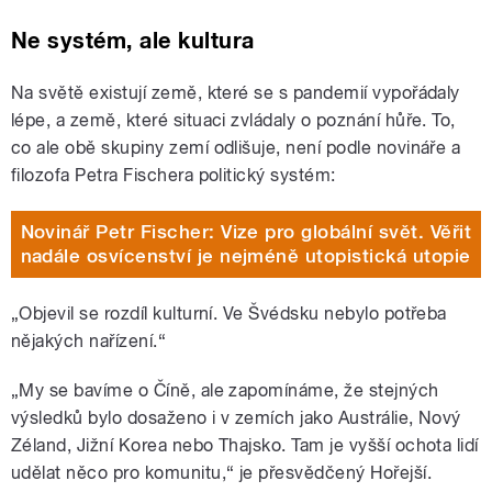
Ne systém, ale kultura
Na světě existují země, které se s pandemií vypořádaly
lépe, a země, které situaci zvládaly o poznání hůře. To,
co ale obě skupiny zemí odlišuje, není podle novináře a
filozofa Petra Fischera politický systém:
Novinář Petr Fischer: Vize pro globální svět. Věřit
nadále osvícenství je nejméně utopistická utopie
„Objevil se rozdíl kulturní. Ve Švédsku nebylo potřeba
nějakých nařízení.“
„My se bavíme o Číně, ale zapomínáme, že stejných
výsledků bylo dosaženo i v zemích jako Austrálie, Nový
Zéland, Jižní Korea nebo Thajsko. Tam je vyšší ochota lidí
udělat něco pro komunitu,“ je přesvědčený Hořejší.