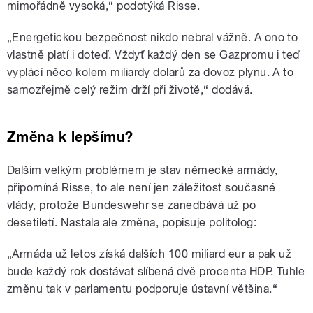
mimořádně vysoká,“ podotýká Risse.
„Energetickou bezpečnost nikdo nebral vážně. A ono to
vlastně platí i doteď. Vždyť každý den se Gazpromu i teď
vyplácí něco kolem miliardy dolarů za dovoz plynu. A to
samozřejmě celý režim drží při životě,“ dodává.
Změna k lepšímu?
Dalším velkým problémem je stav německé armády,
připomíná Risse, to ale není jen záležitost současné
vlády, protože Bundeswehr se zanedbává už po
desetiletí. Nastala ale změna, popisuje politolog:
„Armáda už letos získá dalších 100 miliard eur a pak už
bude každý rok dostávat slíbená dvě procenta HDP. Tuhle
změnu tak v parlamentu podporuje ústavní většina.“