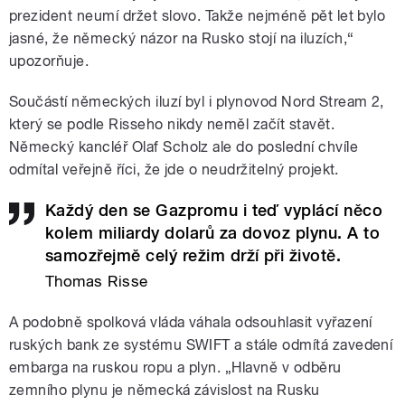
prezident neumí držet slovo. Takže nejméně pět let bylo
jasné, že německý názor na Rusko stojí na iluzích,“
upozorňuje.
Součástí německých iluzí byl i plynovod Nord Stream 2,
který se podle Risseho nikdy neměl začít stavět.
Německý kancléř Olaf Scholz ale do poslední chvíle
odmítal veřejně říci, že jde o neudržitelný projekt.
Každý den se Gazpromu i teď vyplácí něco
kolem miliardy dolarů za dovoz plynu. A to
samozřejmě celý režim drží při životě.
Thomas Risse
A podobně spolková vláda váhala odsouhlasit vyřazení
ruských bank ze systému SWIFT a stále odmítá zavedení
embarga na ruskou ropu a plyn. „Hlavně v odběru
zemního plynu je německá závislost na Rusku