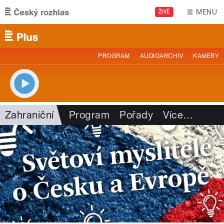
Přejít k hlavnímu obsahu
MENU
ŽIVĚ
PROGRAM
AUDIOARCHIV
KAMERY
Zahraniční
Program
Pořady
Více
…