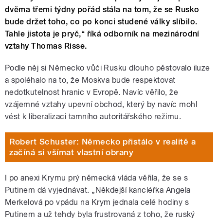
dvěma třemi týdny pořád stála na tom, že se Rusko
bude držet toho, co po konci studené války slíbilo.
Tahle jistota je pryč,“ říká odborník na mezinárodní
vztahy Thomas Risse.
Podle něj si Německo vůči Rusku dlouho pěstovalo iluze
a spoléhalo na to, že Moskva bude respektovat
nedotkutelnost hranic v Evropě. Navíc věřilo, že
vzájemné vztahy upevní obchod, který by navíc mohl
vést k liberalizaci tamního autoritářského režimu.
Robert Schuster: Německo přistálo v realitě a
začíná si všímat vlastní obrany
I po anexi Krymu prý německá vláda věřila, že se s
Putinem dá vyjednávat. „Někdejší kancléřka Angela
Merkelová po vpádu na Krym jednala celé hodiny s
Putinem a už tehdy byla frustrovaná z toho, že ruský