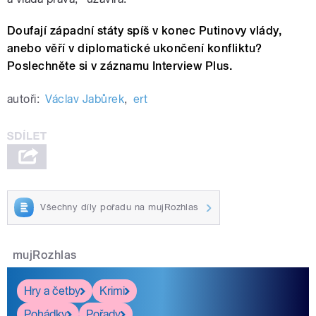
Doufají západní státy spíš v konec Putinovy vlády,
anebo věří v diplomatické ukončení konfliktu?
Poslechněte si v záznamu Interview Plus.
autoři:
Václav Jabůrek
,
ert
Všechny díly pořadu na mujRozhlas
mujRozhlas
Hry a četby
Krimi
Pohádky
Pořady