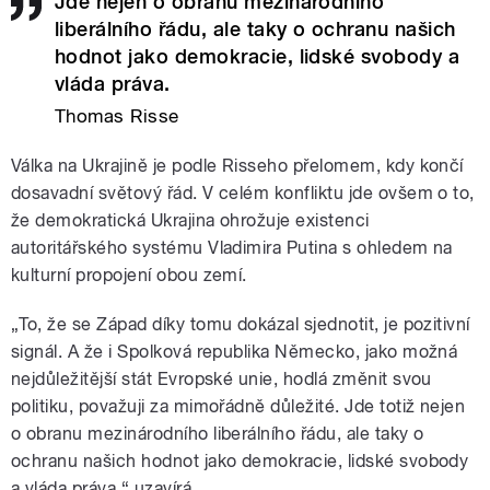
Jde nejen o obranu mezinárodního
liberálního řádu, ale taky o ochranu našich
hodnot jako demokracie, lidské svobody a
vláda práva.
Thomas Risse
Válka na Ukrajině je podle Risseho přelomem, kdy končí
dosavadní světový řád. V celém konfliktu jde ovšem o to,
že demokratická Ukrajina ohrožuje existenci
autoritářského systému Vladimira Putina s ohledem na
kulturní propojení obou zemí.
„To, že se Západ díky tomu dokázal sjednotit, je pozitivní
signál. A že i Spolková republika Německo, jako možná
nejdůležitější stát Evropské unie, hodlá změnit svou
politiku, považuji za mimořádně důležité. Jde totiž nejen
o obranu mezinárodního liberálního řádu, ale taky o
ochranu našich hodnot jako demokracie, lidské svobody
a vláda práva,“ uzavírá.