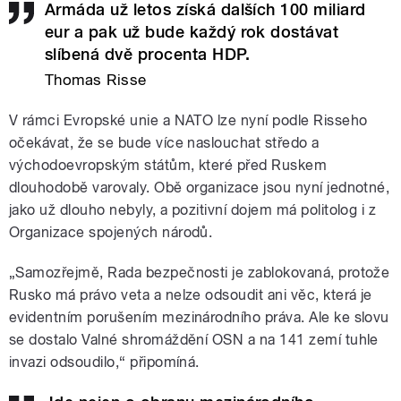
Armáda už letos získá dalších 100 miliard
eur a pak už bude každý rok dostávat
slíbená dvě procenta HDP.
Thomas Risse
V rámci Evropské unie a NATO lze nyní podle Risseho
očekávat, že se bude více naslouchat středo a
východoevropským státům, které před Ruskem
dlouhodobě varovaly. Obě organizace jsou nyní jednotné,
jako už dlouho nebyly, a pozitivní dojem má politolog i z
Organizace spojených národů.
„Samozřejmě, Rada bezpečnosti je zablokovaná, protože
Rusko má právo veta a nelze odsoudit ani věc, která je
evidentním porušením mezinárodního práva. Ale ke slovu
se dostalo Valné shromáždění OSN a na 141 zemí tuhle
invazi odsoudilo,“ připomíná.