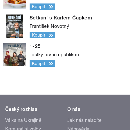
Koupit
Setkání s Karlem Čapkem
František Novotný
Koupit
1-25
Toulky první republikou
Koupit
Český rozhlas
O nás
Válka na Ukrajině
Jak nás naladíte
Komunální volby
Nápověda