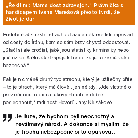
„Řekli mi: Máme dost zdravejch.“ Právnička s
handicapem Ivana Marešová přesto tvrdí, že
život je dar
Podobně abstraktní strach odrazuje některé lidi například
od cesty do Íránu, kam se sám brzy chystá odcestovat.
„Stačí si ale pročíst, jaké jsou statistiky kriminality nebo
jiná rizika. A člověk dospěje k tomu, že je ta země velmi
bezpečná.“
Pak je nicméně druhý typ strachu, který je užitečný přítel
– to je strach, který má člověk jen někdy. „Jde vlastně o
převlečenou intuici a takový strach je dobré
poslechnout,“ radí host Hovorů Jany Klusákové.
Je iluze, že bychom byli neochotný a
nevšímavý národ. A dokonce si myslím, že
je trochu nebezpečné si to opakovat.