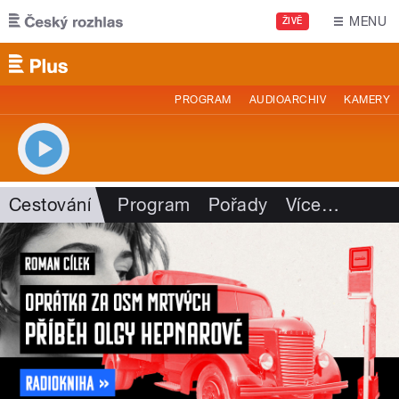
Přejít k hlavnímu obsahu
MENU
ŽIVĚ
PROGRAM
AUDIOARCHIV
KAMERY
Cestování
Program
Pořady
Více
…