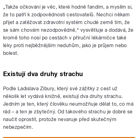
„Takže očkování je věc, které hodně fandím, a myslím si,
že to patří k zodpovědnosti cestovatelů. Nechci někam
přijet a zatěžovat zdravotní systém chudé země tím, že
se sám chovám nezodpovědně,“ vysvětluje a dodává, že
kromě toho nosí po cestách v příruční lékárničce také
léky proti nejběžnějším neduhům, jako je průjem nebo
bolest.
Existují dva druhy strachu
Podle Ladislava Zibury, který své zážitky z cest už
několik let vydává knižně, existují dva druhy strachu.
Jedním je ten, který člověku neumožňuje dělat to, co má
rád – a ten je zbytečný. Od takového strachu je dobré se
naučit oprostit, protože nevaruje před skutečným
nebezpečím.