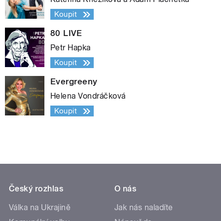
Koupit
80 LIVE
Petr Hapka
Koupit
Evergreeny
Helena Vondráčková
Koupit
Český rozhlas
O nás
Válka na Ukrajině
Jak nás naladíte