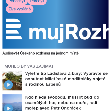
Pohádky
Pořady
Živé vysílání
Audiosvět Českého rozhlasu na jednom místě
MOHLO BY VÁS ZAJÍMAT
Výletní tip Ladislava Zibury: Vypravte se
ochutnat Miletínské modlitbičky spjaté
s rodinou Erbenů
Kdo hledá svobodu, musí jít buď do
osamělých hor, nebo na moře, radí
mořeplavec Petr Ondráček