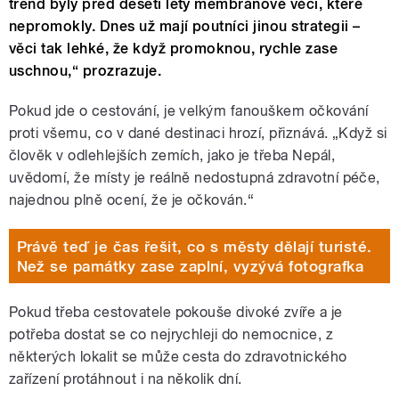
trend byly před deseti lety membránové věci, které
nepromokly. Dnes už mají poutníci jinou strategii –
věci tak lehké, že když promoknou, rychle zase
uschnou,“ prozrazuje.
Pokud jde o cestování, je velkým fanouškem očkování
proti všemu, co v dané destinaci hrozí, přiznává. „Když si
člověk v odlehlejších zemích, jako je třeba Nepál,
uvědomí, že místy je reálně nedostupná zdravotní péče,
najednou plně ocení, že je očkován.“
Právě teď je čas řešit, co s městy dělají turisté.
Než se památky zase zaplní, vyzývá fotografka
Pokud třeba cestovatele pokouše divoké zvíře a je
potřeba dostat se co nejrychleji do nemocnice, z
některých lokalit se může cesta do zdravotnického
zařízení protáhnout i na několik dní.