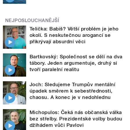
NEJPOSLOUCHANĚJŠÍ
Telička: Babiš? Větší problém je jeho
okolí. S neskutečnou arogancí se
přikrývají absurdní věci
Bartkovský: Společnost se dělí na dva
tábory. Jeden argumentuje, druhý si
tvoří paralelní realitu
Joch: Sledujeme Trumpův mentální
úpadek směrem k sebestřednosti,
chaosu. A konec je v nedohlednu
Michopulos: Čeká nás občanská válka
bez střelby. Prezidentské volby budou
džihádem vůči Pavlovi