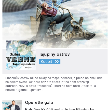
Tajuplný ostrov
Koupit
Lincolnův ostrov nikdo nikdy na mapě nenašel, a přece ho znají lidé
na celém světě. Už déle než sto třicet let na něm prožívají
dobrodružství s pěticí trosečníků, kteří na něm našli útočiště, a
hlavně nejedno tajemství.
Operette gala
Kateřina Kněžíková a Adam Plachetka