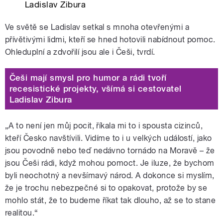
Ladislav Zibura
Ve světě se Ladislav setkal s mnoha otevřenými a
přívětivými lidmi, kteří se hned hotovili nabídnout pomoc.
Ohleduplní a zdvořilí jsou ale i Češi, tvrdí.
Češi mají smysl pro humor a rádi tvoří
recesistické projekty, všímá si cestovatel
Ladislav Zibura
„A to není jen můj pocit, říkala mi to i spousta cizinců,
kteří Česko navštívili. Vidíme to i u velkých událostí, jako
jsou povodně nebo teď nedávno tornádo na Moravě – že
jsou Češi rádi, když mohou pomoct. Je iluze, že bychom
byli neochotný a nevšímavý národ. A dokonce si myslím,
že je trochu nebezpečné si to opakovat, protože by se
mohlo stát, že to budeme říkat tak dlouho, až se to stane
realitou.“