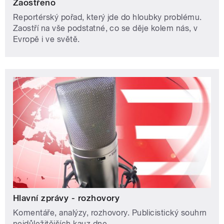
Zaostřeno
Reportérský pořad, který jde do hloubky problému.
Zaostří na vše podstatné, co se děje kolem nás, v
Evropě i ve světě.
Hlavní zprávy - rozhovory
Komentáře, analýzy, rozhovory. Publicistický souhrn
nejdůležitějších kauz dne.