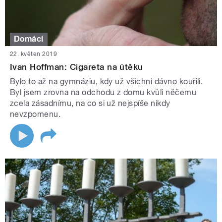
Domácí
22. květen 2019
Ivan Hoffman: Cigareta na útěku
Bylo to až na gymnáziu, kdy už všichni dávno kouřili.
Byl jsem zrovna na odchodu z domu kvůli něčemu
zcela zásadnímu, na co si už nejspíše nikdy
nevzpomenu.