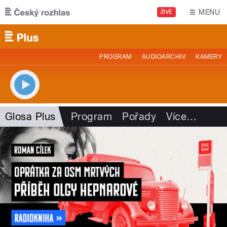
Přejít k hlavnímu obsahu
MENU
ŽIVĚ
PROGRAM
AUDIOARCHIV
KAMERY
Glosa Plus
Program
Pořady
Více
…