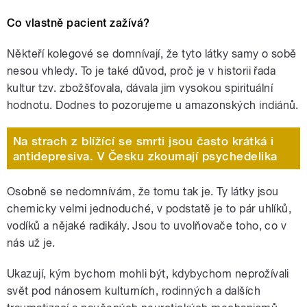
Co vlastně pacient zažívá?
Někteří kolegové se domnívají, že tyto látky samy o sobě
nesou vhledy. To je také důvod, proč je v historii řada
kultur tzv. zbožšťovala, dávala jim vysokou spirituální
hodnotu. Dodnes to pozorujeme u amazonských indiánů.
Na strach z blížící se smrti jsou často krátká i
antidepresiva. V Česku zkoumají psychedelika
Osobně se nedomnívám, že tomu tak je. Ty látky jsou
chemicky velmi jednoduché, v podstatě je to pár uhlíků,
vodíků a nějaké radikály. Jsou to uvolňovače toho, co v
nás už je.
Ukazují, kým bychom mohli být, kdybychom neprožívali
svět pod nánosem kulturních, rodinných a dalších