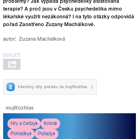
problémy? Jak vypadá psychedeliky asistovaná
terapie? A proč jsou v Česku psychedelika mimo
lékařské využití nezákonná? I na tyto otázky odpovídá
pořad Zaostřeno Zuzany Machálkové.
autor:
Zuzana Machálková
Všechny díly pořadu na mujRozhlas
mujRozhlas
Hry a četby
Krimi
Pohádky
Pořady