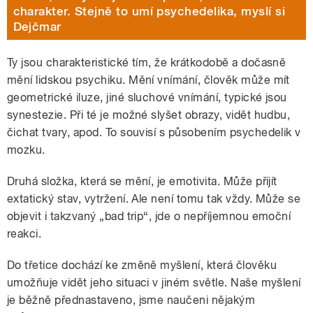
charakter. Stejně to umí psychedelika, myslí si
Dejčmar
Ty jsou charakteristické tím, že krátkodobě a dočasně
mění lidskou psychiku. Mění vnímání, člověk může mít
geometrické iluze, jiné sluchové vnímání, typické jsou
synestezie. Při té je možné slyšet obrazy, vidět hudbu,
čichat tvary, apod. To souvisí s působením psychedelik v
mozku.
Druhá složka, která se mění, je emotivita. Může přijít
extatický stav, vytržení. Ale není tomu tak vždy. Může se
objevit i takzvaný „bad trip“, jde o nepříjemnou emoční
reakci.
Do třetice dochází ke změně myšlení, která člověku
umožňuje vidět jeho situaci v jiném světle. Naše myšlení
je běžně přednastaveno, jsme naučeni nějakým