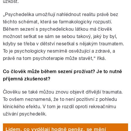
úzkost.
„Psychedelika umožňují nahlédnout realitu právě bez
těchto schémat, která se farmakologicky rozpustí.
Během sezení s psychedelickou látkou má člověk
možnost setkat se sám se sebou takový, jaký by byl,
kdyby se třeba v dětství nesetkal s nějakým traumatem.
To je psychologicky nesmírně osvěžující a zdravé, a
právě na tom psychoterapie může stavět,“ říká.
Co člověk může během sezení prožívat? Je to nutně
příjemná zkušenost?
Člověku se také můžou znovu objevit dřívější traumata.
To ovšem neznamená, že to není pozitivní z pohledu
klinického efektu. V tom je rozdíl oproti rekreačnímu
užívání psychedelik.
Lidem, co vydělají hodně peněz, se mění