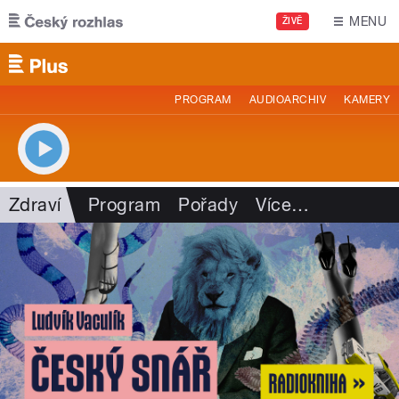
Přejít k hlavnímu obsahu
MENU
ŽIVĚ
PROGRAM
AUDIOARCHIV
KAMERY
Zdraví
Program
Pořady
Více
…