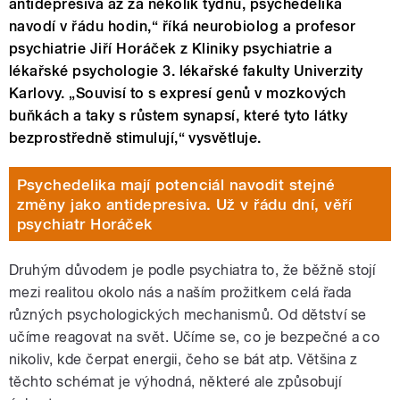
antidepresiva až za několik týdnů, psychedelika
navodí v řádu hodin,“ říká neurobiolog a profesor
psychiatrie Jiří Horáček z Kliniky psychiatrie a
lékařské psychologie 3. lékařské fakulty Univerzity
Karlovy. „Souvisí to s expresí genů v mozkových
buňkách a taky s růstem synapsí, které tyto látky
bezprostředně stimulují,“ vysvětluje.
Psychedelika mají potenciál navodit stejné
změny jako antidepresiva. Už v řádu dní, věří
psychiatr Horáček
Druhým důvodem je podle psychiatra to, že běžně stojí
mezi realitou okolo nás a naším prožitkem celá řada
různých psychologických mechanismů. Od dětství se
učíme reagovat na svět. Učíme se, co je bezpečné a co
nikoliv, kde čerpat energii, čeho se bát atp. Většina z
těchto schémat je výhodná, některé ale způsobují