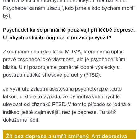
traumatizací a naučených neurotických mechanismů.
Psychedelika nám ukazují, kdo jsme a kdo bychom mohli
být.
Psychedelika se primárně používají při léčbě deprese.
U jakých dalších diagnóz je možné je využít?
Zkoumáme například látku MDMA, která nemá úplně
pravé psychedelické vlastnosti, ale je psychedelikům
blízká. U ní pozorujeme poměrně dobré výsledky u
posttraumatické stresové poruchy (PTSD).
Je vyvinuta zvláštní asistovaná psychoterapie touto
látkou, u které to vypadá, že by mohla velmi rychle
ulevovat od příznaků PTSD. V tomto případě se jedná o
indikaci ještě zajímavější, než je deprese. Tu totiž
dokážeme léčit.
Žít bez deprese a umřít smířený. Antidepresiva