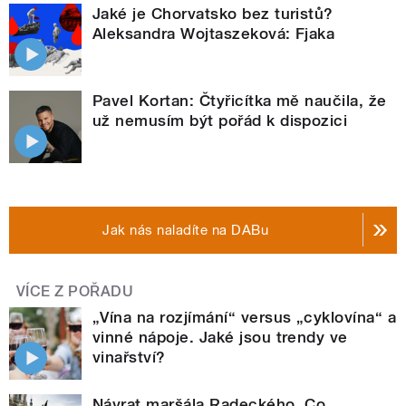
Jaké je Chorvatsko bez turistů?
Aleksandra Wojtaszeková: Fjaka
Pavel Kortan: Čtyřicítka mě naučila, že
už nemusím být pořád k dispozici
Jak nás naladíte na DABu
VÍCE Z POŘADU
„Vína na rozjímání“ versus „cyklovína“ a
vinné nápoje. Jaké jsou trendy ve
vinařství?
Návrat maršála Radeckého. Co