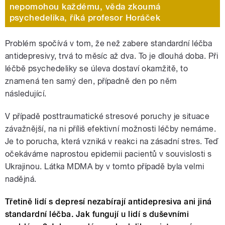
nepomohou každému, věda zkoumá
psychedelika, říká profesor Horáček
Problém spočívá v tom, že než zabere standardní léčba
antidepresivy, trvá to měsíc až dva. To je dlouhá doba. Při
léčbě psychedeliky se úleva dostaví okamžitě, to
znamená ten samý den, případně den po něm
následující.
V případě posttraumatické stresové poruchy je situace
závažnější, na ni příliš efektivní možnosti léčby nemáme.
Je to porucha, která vzniká v reakci na zásadní stres. Teď
očekáváme naprostou epidemii pacientů v souvislosti s
Ukrajinou. Látka MDMA by v tomto případě byla velmi
nadějná.
Třetině lidí s depresí nezabírají antidepresiva ani jiná
standardní léčba. Jak fungují u lidí s duševními