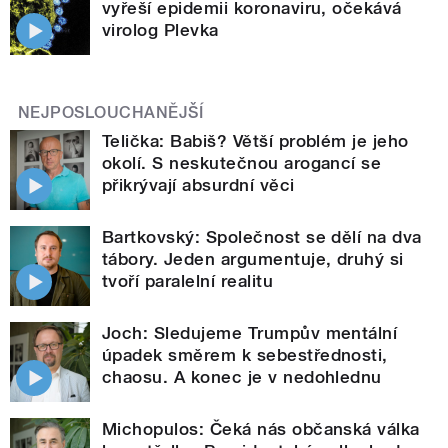
vyřeší epidemii koronaviru, očekává
virolog Plevka
NEJPOSLOUCHANĚJŠÍ
Telička: Babiš? Větší problém je jeho
okolí. S neskutečnou arogancí se
přikrývají absurdní věci
Bartkovský: Společnost se dělí na dva
tábory. Jeden argumentuje, druhý si
tvoří paralelní realitu
Joch: Sledujeme Trumpův mentální
úpadek směrem k sebestřednosti,
chaosu. A konec je v nedohlednu
Michopulos: Čeká nás občanská válka