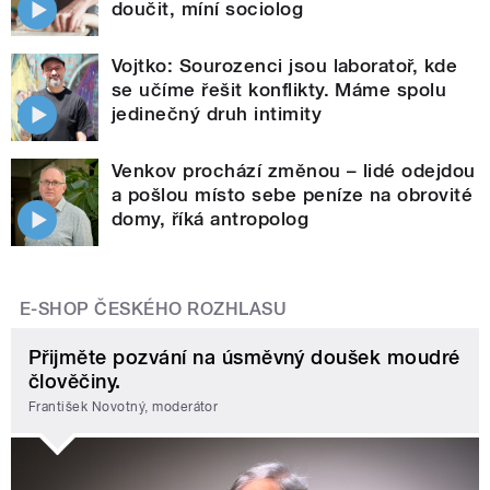
doučit, míní sociolog
Vojtko: Sourozenci jsou laboratoř, kde
se učíme řešit konflikty. Máme spolu
jedinečný druh intimity
Venkov prochází změnou – lidé odejdou
a pošlou místo sebe peníze na obrovité
domy, říká antropolog
E-SHOP ČESKÉHO ROZHLASU
Přijměte pozvání na úsměvný doušek moudré
člověčiny.
František Novotný, moderátor