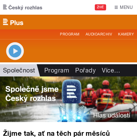
Přejít k hlavnímu obsahu
MENU
ŽIVĚ
PROGRAM
AUDIOARCHIV
KAMERY
Společnost
Program
Pořady
Více
…
Žijme tak, ať na těch pár měsíců