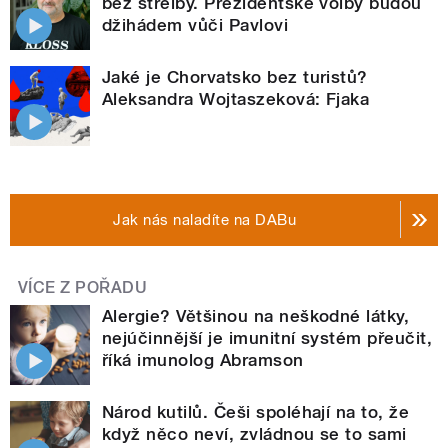
bez střelby. Prezidentské volby budou
džihádem vůči Pavlovi
Jaké je Chorvatsko bez turistů?
Aleksandra Wojtaszeková: Fjaka
Jak nás naladíte na DABu
VÍCE Z POŘADU
Alergie? Většinou na neškodné látky,
nejúčinnější je imunitní systém přeučit,
říká imunolog Abramson
Národ kutilů. Češi spoléhají na to, že
když něco neví, zvládnou se to sami