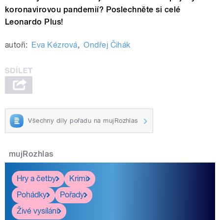
koronavirovou pandemií? Poslechněte si celé
Leonardo Plus!
autoři:
Eva Kézrová
,
Ondřej Čihák
Všechny díly pořadu na mujRozhlas
mujRozhlas
Hry a četby
Krimi
Pohádky
Pořady
Živé vysílání