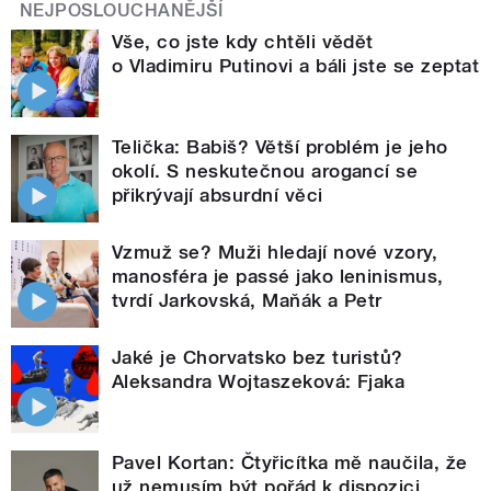
NEJPOSLOUCHANĚJŠÍ
Vše, co jste kdy chtěli vědět
o Vladimiru Putinovi a báli jste se zeptat
Telička: Babiš? Větší problém je jeho
okolí. S neskutečnou arogancí se
přikrývají absurdní věci
Vzmuž se? Muži hledají nové vzory,
manosféra je passé jako leninismus,
tvrdí Jarkovská, Maňák a Petr
Jaké je Chorvatsko bez turistů?
Aleksandra Wojtaszeková: Fjaka
Pavel Kortan: Čtyřicítka mě naučila, že
už nemusím být pořád k dispozici