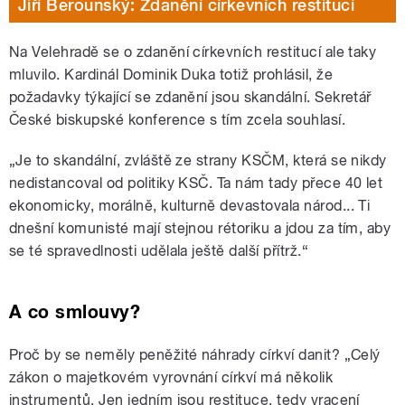
Jiří Berounský: Zdanění církevních restitucí
Na Velehradě se o zdanění církevních restitucí ale taky
mluvilo. Kardinál Dominik Duka totiž prohlásil, že
požadavky týkající se zdanění jsou skandální. Sekretář
České biskupské konference s tím zcela souhlasí.
„Je to skandální, zvláště ze strany KSČM, která se nikdy
nedistancoval od politiky KSČ. Ta nám tady přece 40 let
ekonomicky, morálně, kulturně devastovala národ... Ti
dnešní komunisté mají stejnou rétoriku a jdou za tím, aby
se té spravedlnosti udělala ještě další přítrž.“
A co smlouvy?
Proč by se neměly peněžité náhrady církví danit? „Celý
zákon o majetkovém vyrovnání církví má několik
instrumentů. Jen jedním jsou restituce, tedy vracení