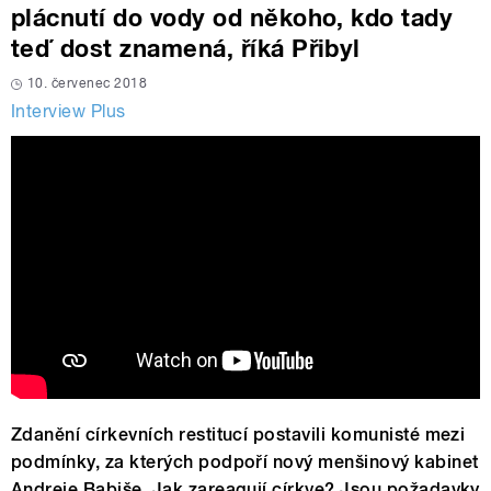
plácnutí do vody od někoho, kdo tady
teď dost znamená, říká Přibyl
10. červenec 2018
Interview Plus
Zdanění církevních restitucí postavili komunisté mezi
podmínky, za kterých podpoří nový menšinový kabinet
Andreje Babiše. Jak zareagují církve? Jsou požadavky