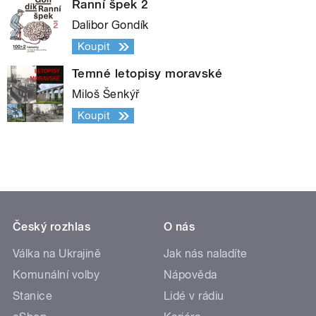
Ranní špek 2
Dalibor Gondík
Koupit
Temné letopisy moravské
Miloš Šenkýř
Koupit
Český rozhlas
O nás
Válka na Ukrajině
Jak nás naladíte
Komunální volby
Nápověda
Stanice
Lidé v rádiu