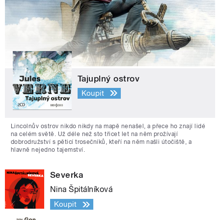
Tajuplný ostrov
Koupit
Lincolnův ostrov nikdo nikdy na mapě nenašel, a přece ho znají lidé
na celém světě. Už déle než sto třicet let na něm prožívají
dobrodružství s pěticí trosečníků, kteří na něm našli útočiště, a
hlavně nejedno tajemství.
Severka
Nina Špitálníková
Koupit