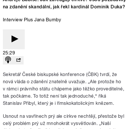
na zdanění skandální, jak řekl kardinál Dominik Duka?
Interview Plus Jana Bumby
25:29
Sekretář České biskupské konference (ČBK) tvrdí, že
nová vláda o zdanění znatelně uvažuje. „Ale protože ho
v rámci právního státu chápeme jako těžko proveditelné,
tak počkáme. To totiž není tak jednoduché,“ říká
Stanislav Přibyl, který je i římskokatolickým knězem.
Usnout na vavřínech prý ale církve nechtějí, přestože byl
celý problém prý už mnohokrát vysvětlován. „Naší