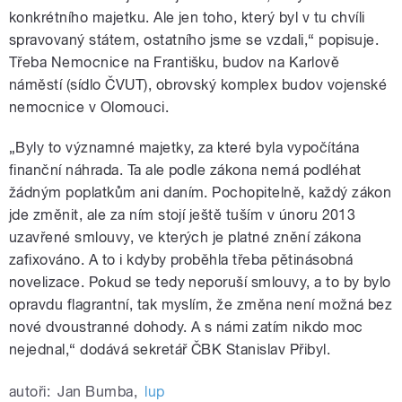
konkrétního majetku. Ale jen toho, který byl v tu chvíli
spravovaný státem, ostatního jsme se vzdali,“ popisuje.
Třeba Nemocnice na Františku, budov na Karlově
náměstí (sídlo ČVUT), obrovský komplex budov vojenské
nemocnice v Olomouci.
„Byly to významné majetky, za které byla vypočítána
finanční náhrada. Ta ale podle zákona nemá podléhat
žádným poplatkům ani daním. Pochopitelně, každý zákon
jde změnit, ale za ním stojí ještě tuším v únoru 2013
uzavřené smlouvy, ve kterých je platné znění zákona
zafixováno. A to i kdyby proběhla třeba pětinásobná
novelizace. Pokud se tedy neporuší smlouvy, a to by bylo
opravdu flagrantní, tak myslím, že změna není možná bez
nové dvoustranné dohody. A s námi zatím nikdo moc
nejednal,“ dodává sekretář ČBK Stanislav Přibyl.
autoři:
Jan Bumba
,
lup