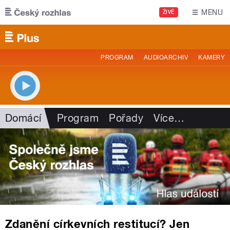
Přejít k hlavnímu obsahu
MENU
ŽIVĚ
PROGRAM
AUDIOARCHIV
KAMERY
Domácí
Program
Pořady
Více
…
Zdanění církevních restitucí? Jen