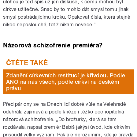
úlohou je teď spíš už jen diskuse, k čemu mohou být
církve užitečné. Snad by to mohlo dát smysl tomu jinak
smysl postrádajícímu kroku. Opakovat čísla, která stejně
nikdo neposlouchá, totiž nikam nevede.“
Názorová schizofrenie premiéra?
Zdanění církevních restitucí je křivdou. Podle
ANO na nás všech, podle církví na českém
právu
Před pár dny se na Dnech lidí dobré vůle na Velehradě
odehrála zajímavá a podle kněze i těžko pochopitelná
názorová schizofrenie. „Do brožurky, která se tam
rozdávala, napsal premiér Babiš jakýsi úvod, kde církvím
přisoudil velký význam. Pak ale nerozumím, kde je pravda