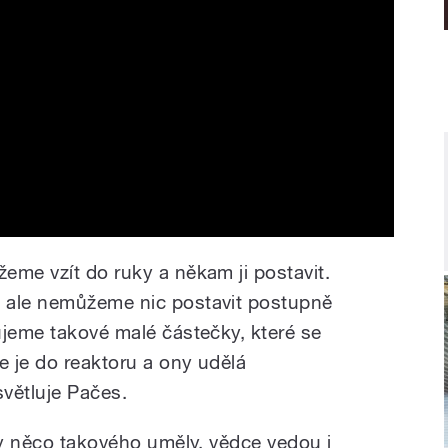
eme vzít do ruky a někam ji postavit.
 ale nemůžeme nic postavit postupně
ujeme takové malé částečky, které se
e je do reaktoru a ony udělá
větluje Pačes.
by něco takového uměly, vědce vedou i