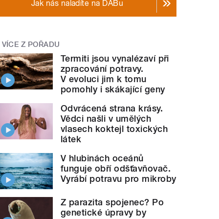
Jak nás naladíte na DABu
VÍCE Z POŘADU
Termiti jsou vynalézaví při
zpracování potravy.
V evoluci jim k tomu
pomohly i skákající geny
Odvrácená strana krásy.
Vědci našli v umělých
vlasech koktejl toxických
látek
V hlubinách oceánů
funguje obří odšťavňovač.
Vyrábí potravu pro mikroby
Z parazita spojenec? Po
genetické úpravy by