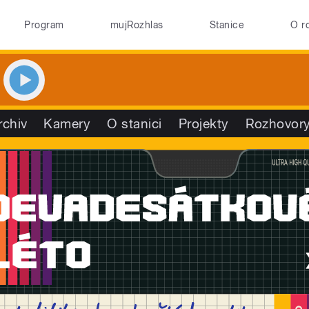
Program
mujRozhlas
Stanice
O r
rchiv
Kamery
O stanici
Projekty
Rozhovor