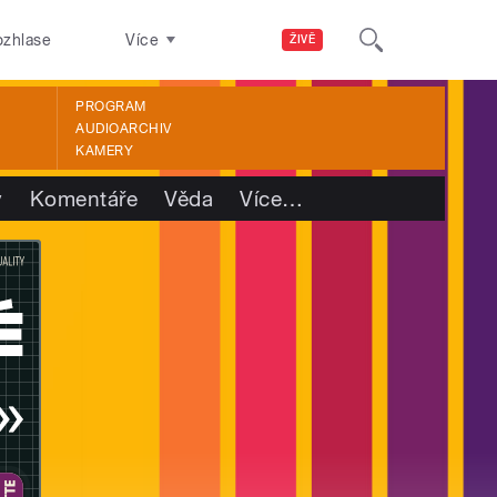
ozhlase
Více
ŽIVĚ
PROGRAM
AUDIOARCHIV
KAMERY
y
Komentáře
Věda
Více
…