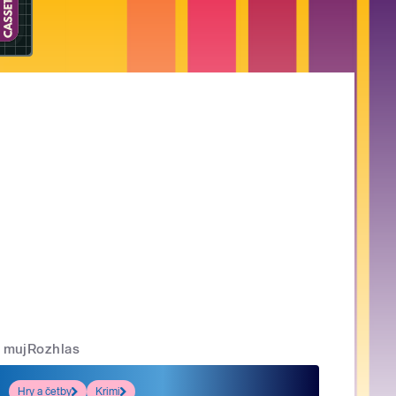
mujRozhlas
Hry a četby
Krimi