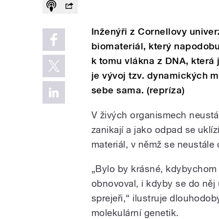
Inženýři z Cornellovy univer
biomateriál, který napodobu
k tomu vlákna z DNA, která
je vývoj tzv. dynamických m
sebe sama. (repríza)
V živých organismech neustál
zanikají a jako odpad se uklízí
materiál, v němž se neustále
„Bylo by krásné, kdybychom m
obnovoval, i kdyby se do něj 
sprejeři,“ ilustruje dlouhodo
molekulární genetik.