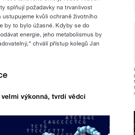
ty splňují požadavky na trvanlivost
h ustupujeme kvůli ochraně životního
ie by to bylo úžasné. Kdyby se do
dodávat energie, jeho metabolismus by
radovatelný,“ chválí přístup kolegů Jan
ce
 velmi výkonná, tvrdí vědci