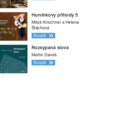
Hurvínkovy příhody 5
Miloš Kirschner a Helena
Štáchová
Koupit
Rozsypaná slova
Martin Daneš
Koupit