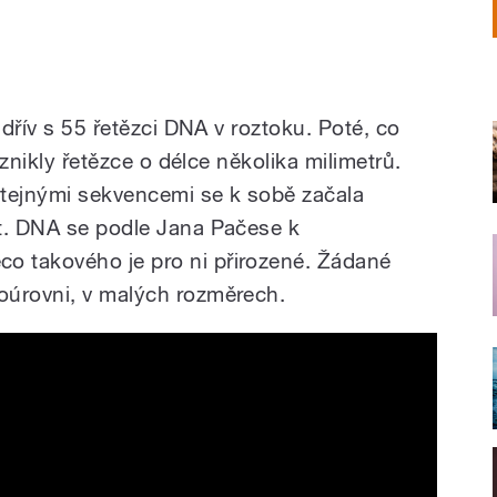
jdřív s 55 řetězci DNA v roztoku. Poté, co
vznikly řetězce o délce několika milimetrů.
stejnými sekvencemi se k sobě začala
at. DNA se podle Jana Pačese k
 takového je pro ni přirozené. Žádané
oúrovni, v malých rozměrech.