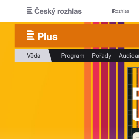
Přejít k hlavnímu obsahu
iRozhlas
Věda
Program
Pořady
Audioa