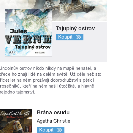
Tajuplný ostrov
Koupit
Lincolnův ostrov nikdo nikdy na mapě nenašel, a
přece ho znají lidé na celém světě. Už déle než sto
třicet let na něm prožívají dobrodružství s pěticí
trosečníků, kteří na něm našli útočiště, a hlavně
nejedno tajemství.
Brána osudu
Agatha Christie
Koupit