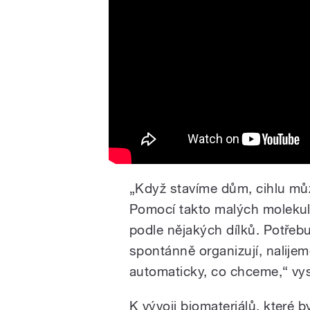
„Když stavíme dům, cihlu můž
Pomocí takto malých molekul
podle nějakých dílků. Potřeb
spontánně organizují, nalijem
automaticky, co chceme,“ vys
K vývoji biomateriálů, které 