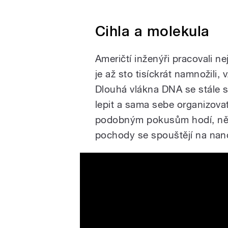
Cihla a molekula
Američtí inženýři pracovali ne
je až sto tisíckrát namnožili, 
Dlouhá vlákna DNA se stále 
lepit a sama sebe organizov
podobným pokusům hodí, něco
pochody se spouštějí na nan