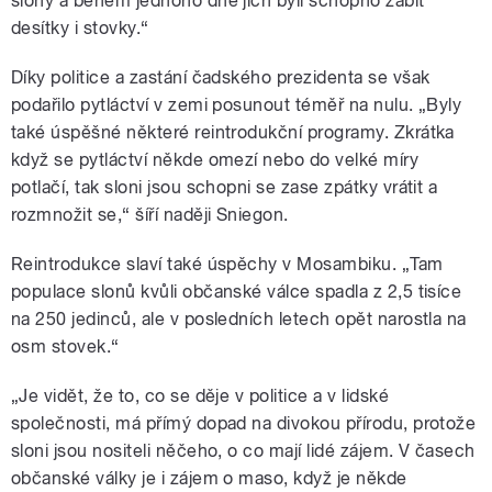
slony a během jednoho dne jich byli schopno zabít
desítky i stovky.“
Díky politice a zastání čadského prezidenta se však
podařilo pytláctví v zemi posunout téměř na nulu. „Byly
také úspěšné některé reintrodukční programy. Zkrátka
když se pytláctví někde omezí nebo do velké míry
potlačí, tak sloni jsou schopni se zase zpátky vrátit a
rozmnožit se,“ šíří naději Sniegon.
Reintrodukce slaví také úspěchy v Mosambiku. „Tam
populace slonů kvůli občanské válce spadla z 2,5 tisíce
na 250 jedinců, ale v posledních letech opět narostla na
osm stovek.“
„Je vidět, že to, co se děje v politice a v lidské
společnosti, má přímý dopad na divokou přírodu, protože
sloni jsou nositeli něčeho, o co mají lidé zájem. V časech
občanské války je i zájem o maso, když je někde