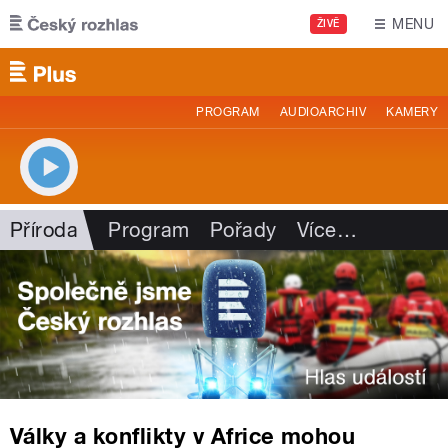
Přejít k hlavnímu obsahu
MENU
ŽIVĚ
PROGRAM
AUDIOARCHIV
KAMERY
Příroda
Program
Pořady
Více
…
Války a konflikty v Africe mohou