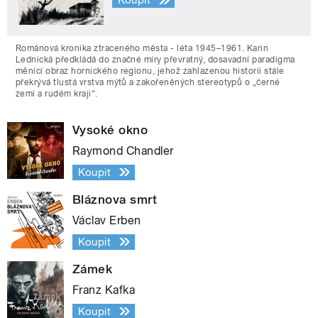
Koupit
Románová kronika ztraceného města - léta 1945–1961. Karin
Lednická předkládá do značné míry převratný, dosavadní paradigma
měnící obraz hornického regionu, jehož zahlazenou historii stále
překrývá tlustá vrstva mýtů a zakořeněných stereotypů o „černé
zemi a rudém kraji“.
Vysoké okno
Raymond Chandler
Koupit
Bláznova smrt
Václav Erben
Koupit
Zámek
Franz Kafka
Koupit