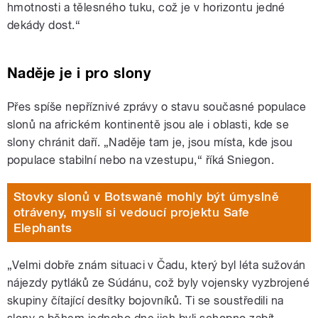
hmotnosti a tělesného tuku, což je v horizontu jedné
dekády dost.“
Naděje je i pro slony
Přes spíše nepříznivé zprávy o stavu současné populace
slonů na africkém kontinentě jsou ale i oblasti, kde se
slony chránit daří. „Naděje tam je, jsou místa, kde jsou
populace stabilní nebo na vzestupu,“ říká Sniegon.
Stovky slonů v Botswaně mohly být úmyslně
otráveny, myslí si vedoucí projektu Safe
Elephants
„Velmi dobře znám situaci v Čadu, který byl léta sužován
nájezdy pytláků ze Súdánu, což byly vojensky vyzbrojené
skupiny čítající desítky bojovníků. Ti se soustředili na