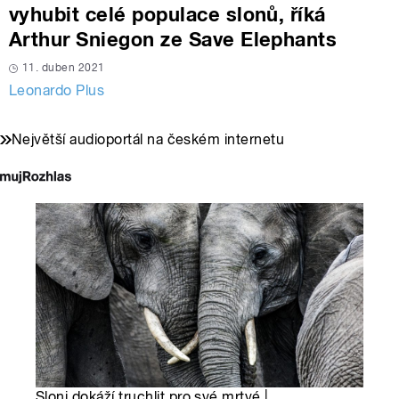
vyhubit celé populace slonů, říká
Arthur Sniegon ze Save Elephants
11. duben 2021
Leonardo Plus
Největší audioportál na českém internetu
Sloni dokáží truchlit pro své mrtvé |