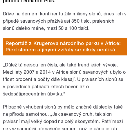
pořadu Leonardo Plus.
Dříve na černém kontinentu žily miliony slonů, dnes jich v
případě savanových přežívá asi 350 tisíc, pralesních
slonů daleko méně, mezi 50 a 100 tisíci.
Reportáž z Krugerova národního parku v Africe:
Před slonem a jinými zvířaty se nikdy neutíká
„Důležitá nejsou jen čísla, ale také trend jejich vývoje.
Mezi lety 2007 a 2014 v Africe slonů savanových ubylo o
třicet procent a počty dále klesají. U pralesních slonů se
v posledních patnácti letech hovoří až o
šedesátiprocentním úbytku.“
Případné vyhubení slonů by mělo značné důsledky také
na přírodu samotnou. „Jak savanový druh, tak slon
pralesní mají velký dopad na celý ekosystém. Patří mezi
nejvýznamnější přenašeče semen, což je dáno jejich