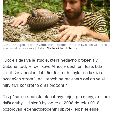
Arthur Sniegon, jeden z vedoucích expedice Neuron Dzamba ya lobi, a
luskoun dlouhoocasý
|
foto:
Nadační fond Neuron
„Docela děsivá je studie, která nedávno proběhla v
Gabonu, tedy v rovníkové Africe v deštném lese, kde
zjistili, že v posledních třiceti letech ubyla produktivita
ovocných stromů, na kterých se pralesní sloni do velké
míry živí, konkrétně o 81 procent.“
To způsobilo nedostatek potravy nejen pro slony, ale i pro
další druhy. „U slonů byl od roku 2008 do roku 2018
pozorován jedenáctiprocentní úbytek jejich tělesné