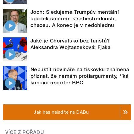
Joch: Sledujeme Trumpův mentální
úpadek směrem k sebestřednosti,
chaosu. A konec je v nedohlednu
Jaké je Chorvatsko bez turistů?
Aleksandra Wojtaszeková: Fjaka
Nepustit novináře na tiskovku znamená
přiznat, že nemám protiargumenty, říká
končící reportér BBC
Jak nás naladíte na DABu
VÍCE Z POŘADU