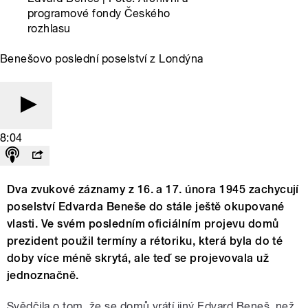
programové fondy Českého
rozhlasu
Benešovo poslední poselství z Londýna
8:04
Dva zvukové záznamy z 16. a 17. února 1945 zachycují
poselství Edvarda Beneše do stále ještě okupované
vlasti. Ve svém posledním oficiálním projevu domů
prezident použil termíny a rétoriku, která byla do té
doby více méně skrytá, ale teď se projevovala už
jednoznačně.
Svědčila o tom, že se domů vrátí jiný Edvard Beneš, než