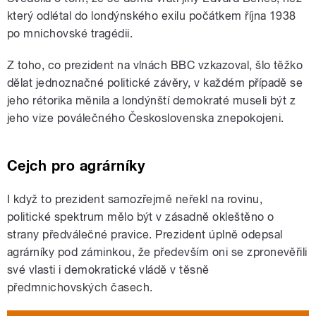
který odlétal do londýnského exilu počátkem října 1938
po mnichovské tragédii.
Z toho, co prezident na vlnách BBC vzkazoval, šlo těžko
dělat jednoznačné politické závěry, v každém případě se
jeho rétorika měnila a londýnští demokraté museli být z
jeho vize poválečného Československa znepokojeni.
Cejch pro agrárníky
I když to prezident samozřejmě neřekl na rovinu,
politické spektrum mělo být v zásadně okleštěno o
strany předválečné pravice. Prezident úplně odepsal
agrárníky pod záminkou, že především oni se zpronevěřili
své vlasti i demokratické vládě v těsně
předmnichovských časech.