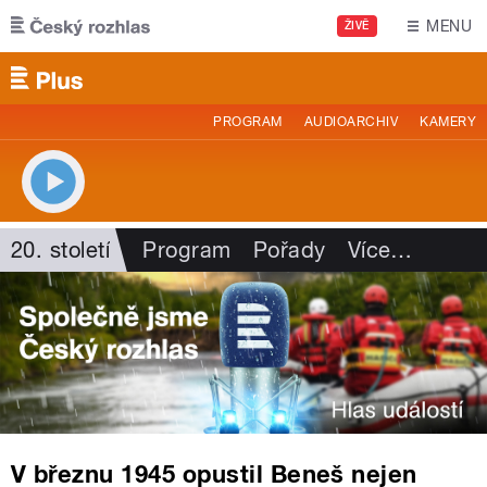
Přejít k hlavnímu obsahu
MENU
ŽIVĚ
PROGRAM
AUDIOARCHIV
KAMERY
20. století
Program
Pořady
Více
…
V březnu 1945 opustil Beneš nejen