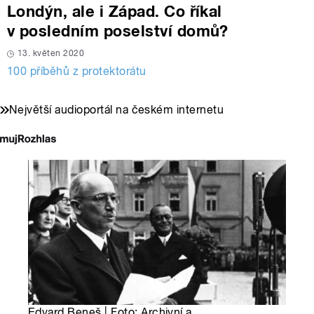
Londýn, ale i Západ. Co říkal
v posledním poselství domů?
13. květen 2020
100 příběhů z protektorátu
Největší audioportál na českém internetu
Edvard Beneš | Foto: Archivní a