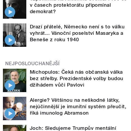
v časech protektorátu připomínal
demokrat?
Drazí přátelé, Německo není s to válku
vyhrát... Vánoční poselství Masaryka a
Beneše z roku 1940
NEJPOSLOUCHANĚJŠÍ
Michopulos: Čeká nás občanská válka
bez střelby. Prezidentské volby budou
džihádem vůči Pavlovi
Alergie? Většinou na neškodné látky,
nejúčinnější je imunitní systém přeučit,
říká imunolog Abramson
Joch: Sledujeme Trumpův mentální