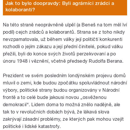
Jak to bylo doopravdy: Byli agrárníci zrádci a
kolaboranti?
Na této straně neoprávněně ulpěl (a Beneš na tom měl lví
podíl) cejch zrádců a kolaborantů. Strana se z toho nikdy
nevzpamatovala, už během války její političtí konkurenti
rozhodli o jejím zákazu a její přední činitelé, pokud válku
přežili, byli do konce svých životů perzekvovaní a po
únoru 1948 i věznění, včetně předsedy Rudolfa Berana.
Prezident ve svém posledním londýnském projevu domů
mluvil o zemi, kde budou zpočátku spoluvládnout národní
výbory, politické strany budou organizovány v Národní
frontě a to celé bude jakousi novou „osvěženou
demokracií“. Lidem doma to možná znělo nadějně, ale
tak to v revolučních dobách bývá, že lákavá slova
zakrývají zásadní problémy, ze kterých pak mohou vzejít
politické i lidské katastrofy.