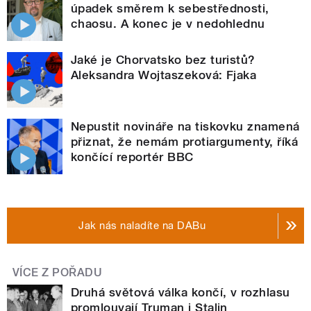
úpadek směrem k sebestřednosti,
chaosu. A konec je v nedohlednu
Jaké je Chorvatsko bez turistů?
Aleksandra Wojtaszeková: Fjaka
Nepustit novináře na tiskovku znamená
přiznat, že nemám protiargumenty, říká
končící reportér BBC
Jak nás naladíte na DABu
VÍCE Z POŘADU
Druhá světová válka končí, v rozhlasu
promlouvají Truman i Stalin