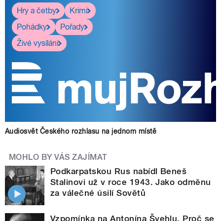
Hry a četby
Krimi
Pohádky
Pořady
Živé vysílání
Audiosvět Českého rozhlasu na jednom místě
MOHLO BY VÁS ZAJÍMAT
Podkarpatskou Rus nabídl Beneš
Stalinovi už v roce 1943. Jako odměnu
za válečné úsilí Sovětů
Vzpomínka na Antonína Švehlu. Proč se