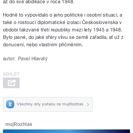
až do své abdikace v roce 1948.
Hodně to vypovídalo o jeho politické i osobní situaci, a
také o rostoucí diplomatické izolaci Československa v
období takzvané třetí republiky mezi lety 1945 a 1948.
Bylo jasné, do jaké sféry vlivu se země zařadila, ať už z
donucení, nebo vlastním přičiněním.
autor:
Pavel Hlavatý
Všechny díly pořadu na mujRozhlas
mujRozhlas