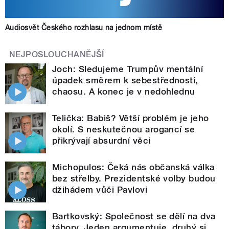
Audiosvět Českého rozhlasu na jednom místě
NEJPOSLOUCHANĚJŠÍ
Joch: Sledujeme Trumpův mentální
úpadek směrem k sebestřednosti,
chaosu. A konec je v nedohlednu
Telička: Babiš? Větší problém je jeho
okolí. S neskutečnou arogancí se
přikrývají absurdní věci
Michopulos: Čeká nás občanská válka
bez střelby. Prezidentské volby budou
džihádem vůči Pavlovi
Bartkovský: Společnost se dělí na dva
tábory. Jeden argumentuje, druhý si