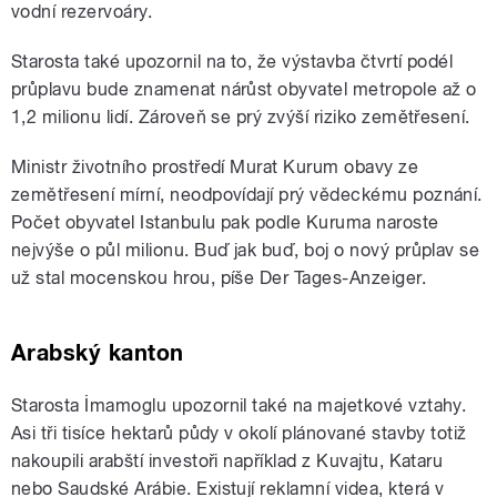
vodní rezervoáry.
Starosta také upozornil na to, že výstavba čtvrtí podél
průplavu bude znamenat nárůst obyvatel metropole až o
1,2 milionu lidí. Zároveň se prý zvýší riziko zemětřesení.
Ministr životního prostředí Murat Kurum obavy ze
zemětřesení mírní, neodpovídají prý vědeckému poznání.
Počet obyvatel Istanbulu pak podle Kuruma naroste
nejvýše o půl milionu. Buď jak buď, boj o nový průplav se
už stal mocenskou hrou, píše Der Tages-Anzeiger.
Arabský kanton
Starosta İmamoglu upozornil také na majetkové vztahy.
Asi tři tisíce hektarů půdy v okolí plánované stavby totiž
nakoupili arabští investoři například z Kuvajtu, Kataru
nebo Saudské Arábie. Existují reklamní videa, která v