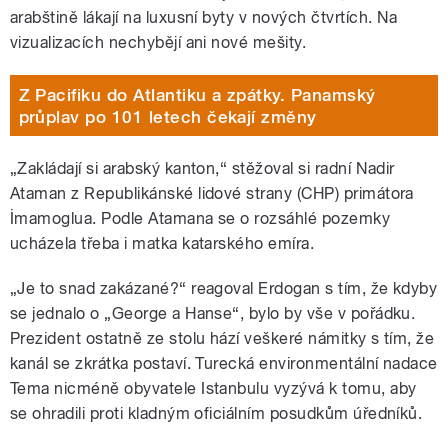
arabštině lákají na luxusní byty v nových čtvrtích. Na
vizualizacích nechybějí ani nové mešity.
Z Pacifiku do Atlantiku a zpátky. Panamský
průplav po 101 letech čekají změny
„Zakládají si arabský kanton,“ stěžoval si radní Nadir
Ataman z Republikánské lidové strany (CHP) primátora
İmamoglua. Podle Atamana se o rozsáhlé pozemky
ucházela třeba i matka katarského emíra.
„Je to snad zakázané?“ reagoval Erdogan s tím, že kdyby
se jednalo o „George a Hanse“, bylo by vše v pořádku.
Prezident ostatně ze stolu hází veškeré námitky s tím, že
kanál se zkrátka postaví. Turecká environmentální nadace
Tema nicméně obyvatele Istanbulu vyzývá k tomu, aby
se ohradili proti kladným oficiálním posudkům úředníků.