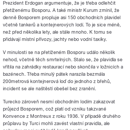
Prezident Erdogan argumentuje, že je třeba odlehčit
přetíženému Bosporu. A také ministr Kurum zmínil, že
denně Bosporem propluje asi 150 obchodních plavidel
včetně tankerů a kontejnerových lodí. To je sice méně,
než před několika lety, ale stále mnoho. K tomu se
přidávají místní přívozy, jachty nebo vodní taxíky.
V minulosti se na přetíženém Bosporu událo několik
nehod, včetně těch smrtelných. Stalo se, že plavidla se
vřítila na zahrádky restaurací nebo skončila v ložnicích a
bazénech. Třeba minulý pátek narazila bezmála
200metrová kontejnerová loď do jednoho z břehů,
incident se ale naštěstí obešel bez zranění.
Turecko zároveň nesmí obchodním lodím zakazovat
průjezd Bosporem, což platí od vzniku takzvané
Konvence z Montreux z roku 1936. V případě druhého
průplavu by Turci mohli zavést vlastní pravidla, ale