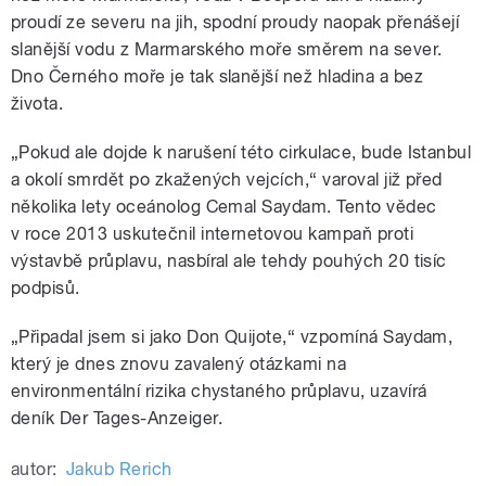
proudí ze severu na jih, spodní proudy naopak přenášejí
slanější vodu z Marmarského moře směrem na sever.
Dno Černého moře je tak slanější než hladina a bez
života.
„Pokud ale dojde k narušení této cirkulace, bude Istanbul
a okolí smrdět po zkažených vejcích,“ varoval již před
několika lety oceánolog Cemal Saydam. Tento vědec
v roce 2013 uskutečnil internetovou kampaň proti
výstavbě průplavu, nasbíral ale tehdy pouhých 20 tisíc
podpisů.
„Připadal jsem si jako Don Quijote,“ vzpomíná Saydam,
který je dnes znovu zavalený otázkami na
environmentální rizika chystaného průplavu, uzavírá
deník Der Tages-Anzeiger.
autor:
Jakub Rerich