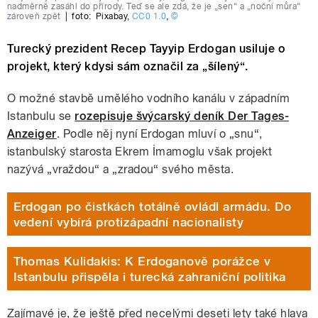
nadměrně zasáhl do přírody. Teď se ale zdá, že je „sen“ a „noční můra“
zároveň zpět
|
foto:
Pixabay
,
CC0 1.0
,
©
Turecký prezident Recep Tayyip Erdogan usiluje o
projekt, který kdysi sám označil za „šílený“.
O možné stavbě umělého vodního kanálu v západním
Istanbulu se
rozepisuje švýcarský deník Der Tages-
Anzeiger
. Podle něj nyní Erdogan mluví o „snu“,
istanbulský starosta Ekrem İmamoglu však projekt
nazývá „vraždou“ a „zradou“ svého města.
Erdogan po čistkách totálně ovládl armádu. Do
vedení vybírá protizápadní nacionalisty
Thomas Kulidakis: K Erdoganově porážce v
Istanbulu přispěla i turecká zahraniční politika
Zajímavé je, že ještě před necelými deseti lety také hlava