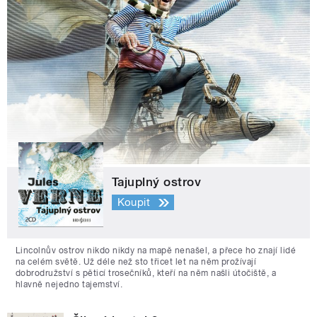
Tajuplný ostrov
Koupit
Lincolnův ostrov nikdo nikdy na mapě nenašel, a přece ho znají lidé
na celém světě. Už déle než sto třicet let na něm prožívají
dobrodružství s pěticí trosečníků, kteří na něm našli útočiště, a
hlavně nejedno tajemství.