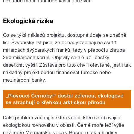
nebudou moci nutit lodě kanál používat.
Ekologická rizika
Co se týká nákladů projektu, dostupné údaje se značně
liší. Švýcarský list píše, že odhady začínají na asi 11
miliardách švýcarských franků, tedy v přepočtu zhruba
260 miliardách korun. Objevily se ale už i částky
desetkrát vyšší. Zůstává pro tuto chvíli otevřené, jestli tak
nákladný projekt budou financovat turecké nebo
mezinárodní banky.
„Plovoucí Černobyl“ dostal zelenou, ekologové
se strachují o křehkou arktickou přírodu
Další problém zmiňují někteří vědci, kteří se obávají o
ekologickou rovnováhu v oblasti. Černé moře leží výše
než moře Marmarské, voda v Bosporu tak u hladiny