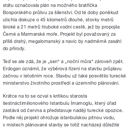
státu označovala plán na možného bratříčka
Bosporského průlivu za šílenství. Od té doby poněkud
utichla diskuze o 45 kilometrů dlouhé, stovky metrů
široké a 21 metrů hluboké vodní cestě, jež by propojila
Černé a Marmarské moře. Projekt byl považovaný za
příliš drahý, megalomanský a navíc by nadměrně zasáhl
do přírody.
Teď se ale zdá, že je „sen“ a „noční můra“ zároveň zpět.
Erdogan oznámil, že výběrová řízení na stavbu průplavu
začnou v letošním roce. Stavbu už také posvětilo turecké
ministerstvo životního prostředí a územního plánování.
Krátce na to se ozval s kritikou starosta
šestnáctimilionového Istanbulu İmamoglu, který úřad
zastává od června a představuje naději turecké opozice.
Podle něj projekt ohrožuje istanbulskou pitnou vodu,
v místech plánované stavby se totiž nacházejí důležité