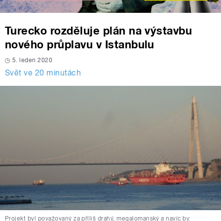
Turecko rozděluje plán na výstavbu
nového průplavu v Istanbulu
5. leden 2020
Svět ve 20 minutách
Projekt byl považovaný za příliš drahý, megalomanský a navíc by