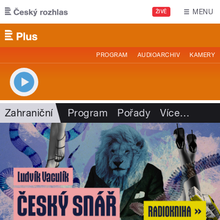
Přejít k hlavnímu obsahu
MENU
ŽIVĚ
PROGRAM
AUDIOARCHIV
KAMERY
Zahraniční
Program
Pořady
Více
…