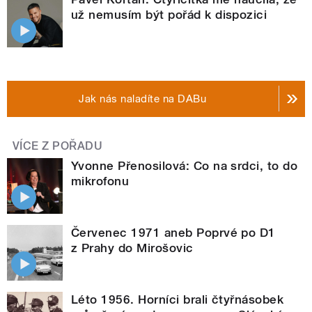
už nemusím být pořád k dispozici
Jak nás naladíte na DABu
VÍCE Z POŘADU
Yvonne Přenosilová: Co na srdci, to do
mikrofonu
Červenec 1971 aneb Poprvé po D1
z Prahy do Mirošovic
Léto 1956. Horníci brali čtyřnásobek