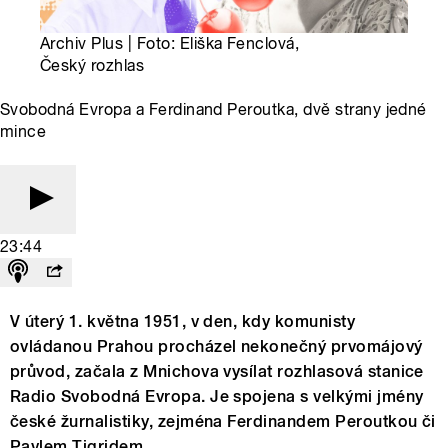
Archiv Plus | Foto: Eliška Fenclová,
Český rozhlas
Svobodná Evropa a Ferdinand Peroutka, dvě strany jedné
mince
23:44
V úterý 1. května 1951, v den, kdy komunisty
ovládanou Prahou procházel nekonečný prvomájový
průvod, začala z Mnichova vysílat rozhlasová stanice
Radio Svobodná Evropa. Je spojena s velkými jmény
české žurnalistiky, zejména Ferdinandem Peroutkou či
Pavlem Tigridem.