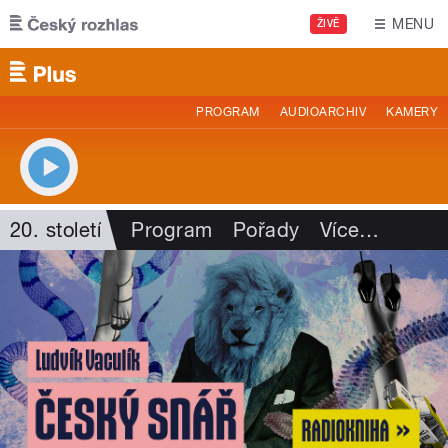
Přejít k hlavnímu obsahu
MENU
ŽIVĚ
PROGRAM
AUDIOARCHIV
KAMERY
20. století
Program
Pořady
Více
…