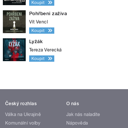
Koupit
Pohřbeni zaživa
Vít Vencl
Koupit
Lyžák
Tereza Verecká
Koupit
Český rozhlas
O nás
Válka na Ukrajině
Jak nás naladíte
Komunální volby
Nápověda