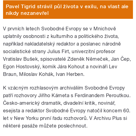
Pavel Tigrid strávil půl života v exilu, na vlast ale
nikdy nezanevřel
V prvních letech Svobodné Evropy se v Mnichově
uplatnily osobnosti z kulturního a politického života,
například nakladatelský redaktor a poslanec národně
socialistické strany Julius Firt, univerzitní profesor
Vratislav Bušek, spisovatelé Zdeněk Němeček, Jan Čep,
Egon Hostovský, komik Jára Kohout a novináři Lev
Braun, Miloslav Kohák, Ivan Herben.
K vzácným rozhlasovým archiváliím Svobodné Evropy
patří rozhovory Jiřího Kárneta s Ferdinandem Peroutkou.
Česko-americký dramatik, divadelní kritik, novinář,
esejista a redaktor Svobodné Evropy natočil koncem 60.
let v New Yorku první řadu rozhovorů. V Archivu Plus si
některé pasáže můžete poslechnout.