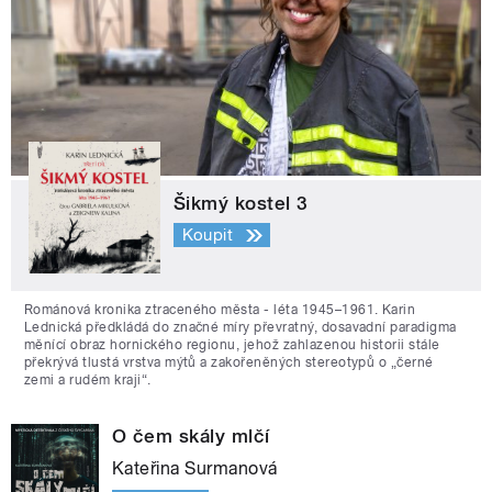
Šikmý kostel 3
Koupit
Románová kronika ztraceného města - léta 1945–1961. Karin
Lednická předkládá do značné míry převratný, dosavadní paradigma
měnící obraz hornického regionu, jehož zahlazenou historii stále
překrývá tlustá vrstva mýtů a zakořeněných stereotypů o „černé
zemi a rudém kraji“.
O čem skály mlčí
Kateřina Surmanová