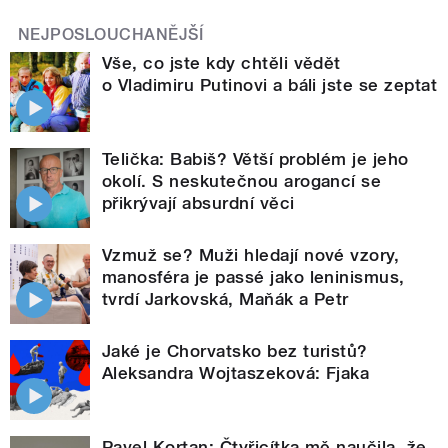
NEJPOSLOUCHANĚJŠÍ
Vše, co jste kdy chtěli vědět
o Vladimiru Putinovi a báli jste se zeptat
Telička: Babiš? Větší problém je jeho
okolí. S neskutečnou arogancí se
přikrývají absurdní věci
Vzmuž se? Muži hledají nové vzory,
manosféra je passé jako leninismus,
tvrdí Jarkovská, Maňák a Petr
Jaké je Chorvatsko bez turistů?
Aleksandra Wojtaszeková: Fjaka
Pavel Kortan: Čtyřicítka mě naučila, že