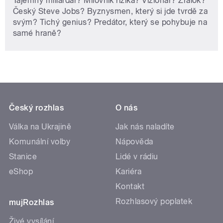
Tajemný miliardář? Milovník rizika? Vizionář? Žralok?
Český Steve Jobs? Byznysmen, který si jde tvrdě za
svým? Tichý genius? Predátor, který se pohybuje na
samé hraně?
Český rozhlas
O nás
Válka na Ukrajině
Jak nás naladíte
Komunální volby
Nápověda
Stanice
Lidé v rádiu
eShop
Kariéra
Kontakt
Rozhlasový poplatek
mujRozhlas
Živé vysílání