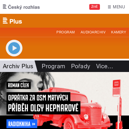
Přejít k hlavnímu obsahu
MENU
ŽIVĚ
PROGRAM
AUDIOARCHIV
KAMERY
Archiv Plus
Program
Pořady
Více
…