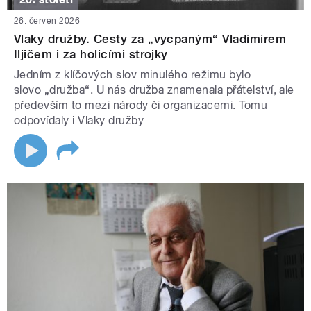
26. červen 2026
Vlaky družby. Cesty za „vycpaným“ Vladimirem
Iljičem i za holicími strojky
Jedním z klíčových slov minulého režimu bylo
slovo „družba“. U nás družba znamenala přátelství, ale
především to mezi národy či organizacemi. Tomu
odpovídaly i Vlaky družby