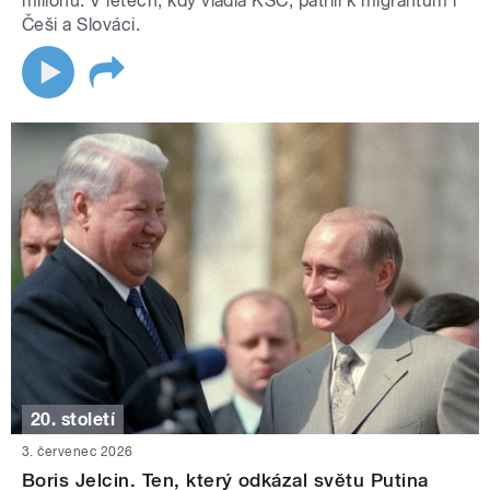
milionů. V letech, kdy vládla KSČ, patřili k migrantům i
Češi a Slováci.
20. století
3. červenec 2026
Boris Jelcin. Ten, který odkázal světu Putina