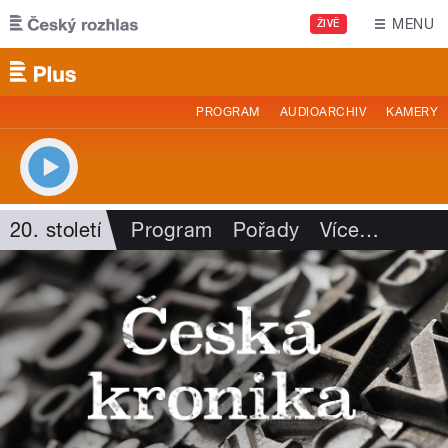
Přejít k hlavnímu obsahu
MENU
ŽIVĚ
PROGRAM
AUDIOARCHIV
KAMERY
20. století
Program
Pořady
Více
…