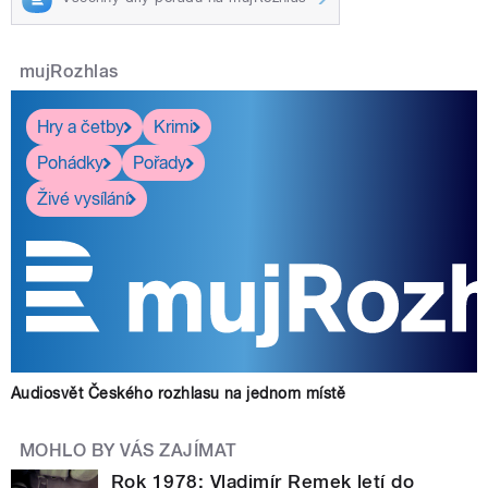
mujRozhlas
Hry a četby
Krimi
Pohádky
Pořady
Živé vysílání
Audiosvět Českého rozhlasu na jednom místě
MOHLO BY VÁS ZAJÍMAT
Rok 1978: Vladimír Remek letí do