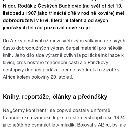
Niger. Rodák z Českých Budějovic (na svět přišel 19.
listopadu 1907 jako třinácté dítě v rodině kováře) měl
dobrodružství v krvi, literární talent a od svých
jinošských let rád poznával nové kraje.
Do Afriky cestoval už mezi světovými válkami a ze svých
často dobrodružných výprav čerpal materiál pro několik
knih. Jeho dílo sice výrazně ovlivnila politická inklinace k
levici, přes některé tendenční části ale Pařízkovy
cestopisy dodnes podávají cenné svědectví o životě v
Africe kolem poloviny 20. století.
Knihy, reportáže, články a přednášky
Na „černý kontinent“ se poprvé dostal v uniformě
francouzské cizinecké legie, do které vstoupil roku 1924
jako ještě ne osmnáctiletý mladík. Bojoval v Alžíru, byl ale