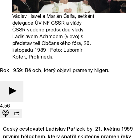
Václav Havel a Marián Čalfa, setkání
delegace ÚV NF ČSSR a vlády
ČSSR vedené předsedou vlády
Ladislavem Adamcem (vlevo) s
představiteli Občanského fóra, 26.
listopadu 1989 | Foto: Lubomír
Kotek, Profimedia
Rok 1959: Běloch, který objevil prameny Nigeru
4:56
Český cestovatel Ladislav Pařízek byl 21. května 1959
prvním bělochem, který spatřil skutečný pramen řeky