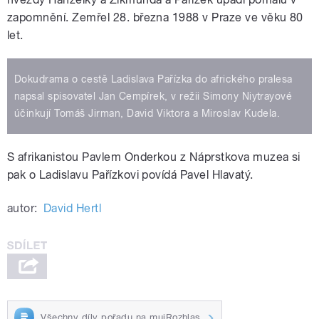
zapomnění. Zemřel 28. března 1988 v Praze ve věku 80
let.
Dokudrama o cestě Ladislava Pařízka do afrického pralesa
napsal spisovatel Jan Cempírek, v režii Simony Niytrayové
účinkují Tomáš Jirman, David Viktora a Miroslav Kudela.
S afrikanistou Pavlem Onderkou z Náprstkova muzea si
pak o Ladislavu Pařízkovi povídá Pavel Hlavatý.
autor:
David Hertl
Všechny díly pořadu na mujRozhlas