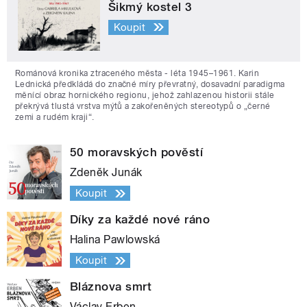
Šikmý kostel 3
Koupit
Románová kronika ztraceného města - léta 1945–1961. Karin
Lednická předkládá do značné míry převratný, dosavadní paradigma
měnící obraz hornického regionu, jehož zahlazenou historii stále
překrývá tlustá vrstva mýtů a zakořeněných stereotypů o „černé
zemi a rudém kraji“.
50 moravských pověstí
Zdeněk Junák
Koupit
Díky za každé nové ráno
Halina Pawlowská
Koupit
Bláznova smrt
Václav Erben