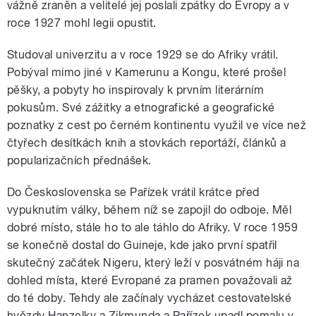
vážně zraněn a velitelé jej poslali zpátky do Evropy a v
roce 1927 mohl legii opustit.
Studoval univerzitu a v roce 1929 se do Afriky vrátil.
Pobýval mimo jiné v Kamerunu a Kongu, které prošel
pěšky, a pobyty ho inspirovaly k prvním literárním
pokusům. Své zážitky a etnografické a geografické
poznatky z cest po černém kontinentu využil ve více než
čtyřech desítkách knih a stovkách reportáží, článků a
popularizačních přednášek.
Do Československa se Pařízek vrátil krátce před
vypuknutím války, během níž se zapojil do odboje. Měl
dobré místo, stále ho to ale táhlo do Afriky. V roce 1959
se konečně dostal do Guineje, kde jako první spatřil
skutečný začátek Nigeru, který leží v posvátném háji na
dohled místa, které Evropané za pramen považovali až
do té doby. Tehdy ale začínaly vycházet cestovatelské
hvězdy Hanzelky a Zikmunda a Pařízek upadl pomalu v