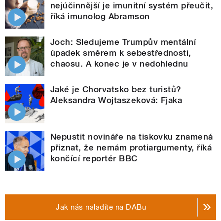
nejúčinnější je imunitní systém přeučit,
říká imunolog Abramson
Joch: Sledujeme Trumpův mentální
úpadek směrem k sebestřednosti,
chaosu. A konec je v nedohlednu
Jaké je Chorvatsko bez turistů?
Aleksandra Wojtaszeková: Fjaka
Nepustit novináře na tiskovku znamená
přiznat, že nemám protiargumenty, říká
končící reportér BBC
Jak nás naladíte na DABu