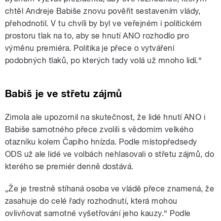
chtěl Andreje Babiše znovu pověřit sestavením vlády,
přehodnotil. V tu chvíli by byl ve veřejném i politickém
prostoru tlak na to, aby se hnutí ANO rozhodlo pro
výměnu premiéra. Politika je přece o vytváření
podobných tlaků, po kterých tady volá už mnoho lidí.“
Babiš je ve střetu zájmů
Zimola ale upozornil na skutečnost, že lidé hnutí ANO i
Babiše samotného přece zvolili s vědomím velkého
otazníku kolem Čapího hnízda. Podle místopředsedy
ODS už ale lidé ve volbách nehlasovali o střetu zájmů, do
kterého se premiér denně dostává.
„Že je trestně stíhaná osoba ve vládě přece znamená, že
zasahuje do celé řady rozhodnutí, která mohou
ovlivňovat samotné vyšetřování jeho kauzy.“ Podle