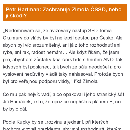
Petr Hartman: Zachraňuje Zimola ČSSD, nebo
jí škodí?
„Nedomnívám se, že avizovaný nástup SPD Tomia
Okamury do vlády by byl nejlepší cestou pro Česko. Ale
abych byl víc srozumitelný, ani já z toho rozhodnutí ani
ryba, ani rak, radost nemám… Ale když říkám, že jsem
pro, abychom zůstali v koaliční vládě s hnutím ANO, tak
kdybych byl poslanec, tak bych ze sálu neodešel a pro
vyslovení nedůvěry vládě taky nehlasoval. Protože bych
byl pro veřejnou podporu vlády,“ říká Zimola.
Co mu pak nejvíc vadí, a co opakoval i jeho stranický šéf
Jiří Hamáček, je to, že opozice nepřišla s plánem B, co
by bylo dál.
Podle Kupky by se „rozvinula jednání, při kterých
bychom vyzvali prezidenta, aby své rozhodnutí, kterým