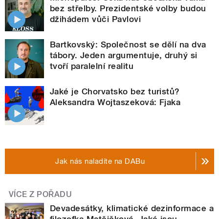
bez střelby. Prezidentské volby budou
džihádem vůči Pavlovi
Bartkovský: Společnost se dělí na dva
tábory. Jeden argumentuje, druhý si
tvoří paralelní realitu
Jaké je Chorvatsko bez turistů?
Aleksandra Wojtaszeková: Fjaka
Jak nás naladíte na DABu
VÍCE Z POŘADU
Devadesátky, klimatické dezinformace a
filozofka Matějčková. Jaké jsou