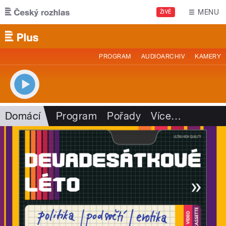
Přejít k hlavnímu obsahu
MENU
ŽIVĚ
PROGRAM
AUDIOARCHIV
KAMERY
Domácí
Program
Pořady
Více
…