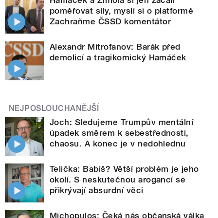
poměřovat síly, myslí si o platformě
Zachraňme ČSSD komentátor
Alexandr Mitrofanov: Barák před
demolicí a tragikomický Hamáček
NEJPOSLOUCHANĚJŠÍ
Joch: Sledujeme Trumpův mentální
úpadek směrem k sebestřednosti,
chaosu. A konec je v nedohlednu
Telička: Babiš? Větší problém je jeho
okolí. S neskutečnou arogancí se
přikrývají absurdní věci
Michopulos: Čeká nás občanská válka