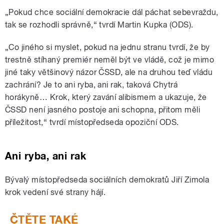
„Pokud chce sociální demokracie dál páchat sebevraždu,
tak se rozhodli správně,“ tvrdí Martin Kupka (ODS).
„Co jiného si myslet, pokud na jednu stranu tvrdí, že by
trestně stíhaný premiér neměl být ve vládě, což je mimo
jiné taky většinový názor ČSSD, ale na druhou teď vládu
zachrání? Je to ani ryba, ani rak, taková Chytrá
horákyně… Krok, který zavání alibismem a ukazuje, že
ČSSD není jasného postoje ani schopna, přitom měli
příležitost,“ tvrdí místopředseda opoziční ODS.
Ani ryba, ani rak
Bývalý místopředseda sociálních demokratů Jiří Zimola
krok vedení své strany hájí.