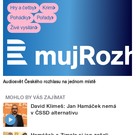
Hry a četby
Krimi
Pohádky
Pořady
Živé vysílání
Audiosvět Českého rozhlasu na jednom místě
MOHLO BY VÁS ZAJÍMAT
David Klimeš: Jan Hamáček nemá
v ČSSD alternativu
Hamáček a Zimola si jen začali